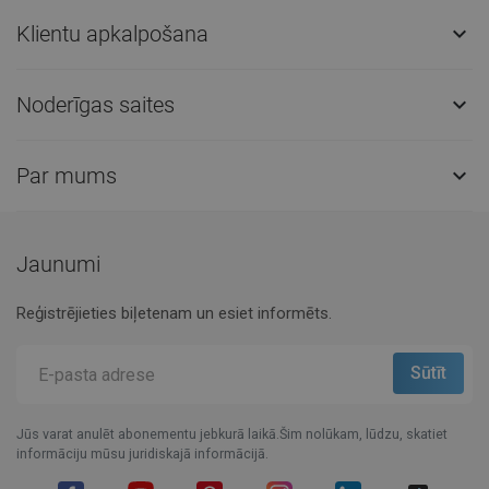
Klientu apkalpošana

Noderīgas saites

Par mums

Jaunumi
Reģistrējieties biļetenam un esiet informēts.
Jūs varat anulēt abonementu jebkurā laikā.Šim nolūkam, lūdzu, skatiet
informāciju mūsu juridiskajā informācijā.