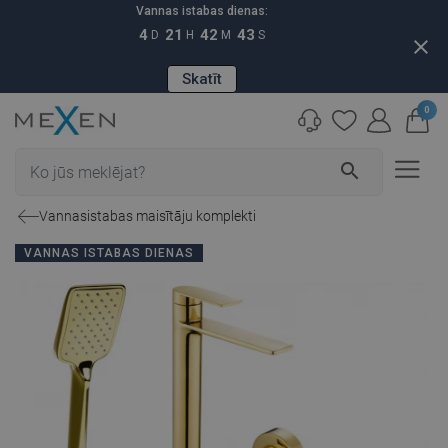
Vannas istabas dienas:
4
21
42
43
D
H
M
S
close
Skatīt
0
search
Vannasistabas maisītāju komplekti
VANNAS ISTABAS DIENAS