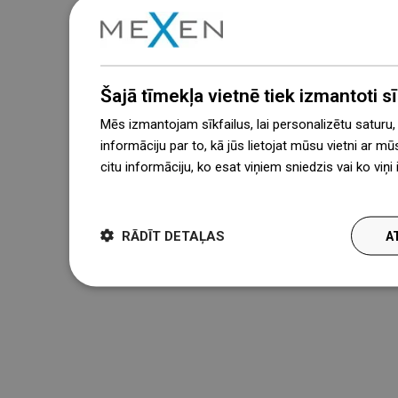
Šajā tīmekļa vietnē tiek izmantoti sīk
Mēs izmantojam sīkfailus, lai personalizētu saturu
informāciju par to, kā jūs lietojat mūsu vietni ar mū
citu informāciju, ko esat viņiem sniedzis vai ko viņ
więcej
RĀDĪT DETAĻAS
A