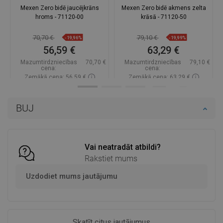
Mexen Zero bidē jaucējkrāns
Mexen Zero bidē akmens zelta
hroms - 71120-00
krāsā - 71120-50
70,70 €
79,10 €
-19,96%
-19,99%
56,59 €
63,29 €
Mazumtirdzniecības
70,70 €
Mazumtirdzniecības
79,10 €
cena:
cena:
Zemākā cena: 56,59 €
Zemākā cena: 63,29 €
Pieejamība:
Pieejamās vispirms
Pieejamība:
Pieejamās vispirms
BUJ
Ielikt grozā
Ielikt grozā
Salīdzināt
favorite_border
Iecienītākie
Salīdzināt
favorite_border
Iecienītākie
Vai neatradāt atbildi?
Rakstiet mums
Uzdodiet mums jautājumu
Skatīt citus jautājumus