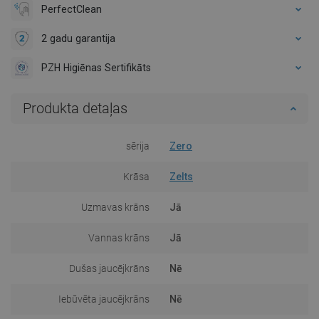
PerfectClean
2 gadu garantija
PZH Higiēnas Sertifikāts
Produkta detaļas
sērija
Zero
Krāsa
Zelts
Uzmavas krāns
Jā
Vannas krāns
Jā
Dušas jaucējkrāns
Nē
Iebūvēta jaucējkrāns
Nē