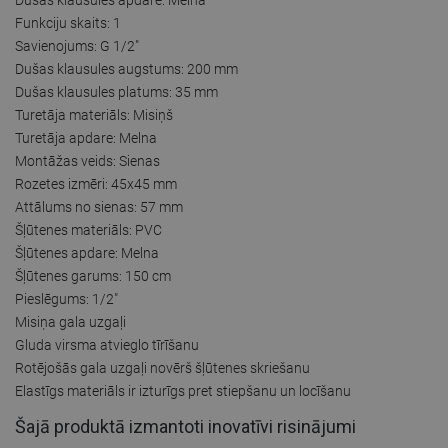
Funkciju skaits: 1
Savienojums: G 1/2"
Dušas klausules augstums: 200 mm
Dušas klausules platums: 35 mm
Turetāja materiāls: Misiņš
Turetāja apdare: Melna
Montāžas veids: Sienas
Rozetes izmēri: 45x45 mm
Attālums no sienas: 57 mm
Šļūtenes materiāls: PVC
Šļūtenes apdare: Melna
Šļūtenes garums: 150 cm
Pieslēgums: 1/2"
Misiņa gala uzgaļi
Gluda virsma atvieglo tīrīšanu
Rotējošās gala uzgaļi novērš šļūtenes skriešanu
Elastīgs materiāls ir izturīgs pret stiepšanu un locīšanu
Šajā produktā izmantoti inovatīvi risinājumi