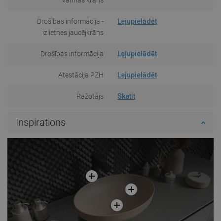
Drošības informācija -
Lejupielādēt
izlietnes jaucējkrāns
Drošības informācija
Lejupielādēt
Atestācija PZH
Lejupielādēt
Ražotājs
Skatīt
Inspirations