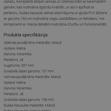
izskatu. Komplektā ietilpst vannas un izlietnes krāni ar keramiskām
galvām, kas nodrošina ilgstošu kvalitāti, un abi ir aprīkoti ar
perlatoru. Dušas klausule, sienas stiprinājums un gluda PVC šļūtene
ar garumu 150 cm nodrošina vieglu uzstādīšanu un lietošanu. Visi
komponenti ar misiņa detaļām nodrošina izturību un funkcionalitāti.
Produkta specifikācija:
Izlietnes jaucējkrāna materiāls: Misiņš
Apdare: Melna
Galviņa: Keramika
Perlators: Jā
Augstums: 297 mm
Izvadoša daļas garums: 157 mm
Vannas jaucējkrāna materiāls: Misiņš
Apdare: Melna
Galviņa: Keramika
Perlators: Jā
Izvadoša daļas garums: 158 mm
Dušas klausules materiāls: Misiņš
Dušas klausules apdare: Melna