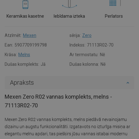
Keramikas kasetne
Iebīdama izteka
Perlators
Atzīmēt:
Mexen
sērija:
Zero
Ean:
5907709199798
Indekss:
71113R02-70
Krāsa:
Melns
Ar termostatu:
Nē
Dušas komplekts:
Jā
Dušas kolonna:
Nē
Apraksts
Mexen Zero R02 vannas komplekts, melns -
71113R02-70
Mexen Zero R02 vannas komplekts, melns piedāvā nevainojamu
dizainu un augstu funkcionalitāti. Izgatavots no izturīga misiņa ar
elegantu melnu apdari, tas piešķirs jūsu vannas istabai modernu