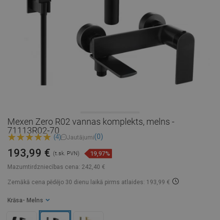
Mexen Zero R02 vannas komplekts, melns -
71113R02-70
(0)
(4)
Jautājumi
193,99 €
19,97%
(t.sk. PVN)
Mazumtirdzniecības cena:
242,40 €
Zemākā cena pēdējo 30 dienu laikā
pirms atlaides: 193,99 €
Krāsa
- Melns