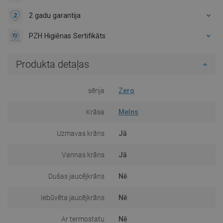
2 gadu garantija
PZH Higiēnas Sertifikāts
Produkta detaļas
sērija
Zero
Krāsa
Melns
Uzmavas krāns
Jā
Vannas krāns
Jā
Dušas jaucējkrāns
Nē
Iebūvēta jaucējkrāns
Nē
Ar termostatu
Nē