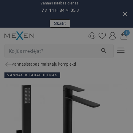
Vannas istabas dienas:
7
11
34
04
D
H
M
S
close
Skatīt
0
search
Vannasistabas maisītāju komplekti
VANNAS ISTABAS DIENAS