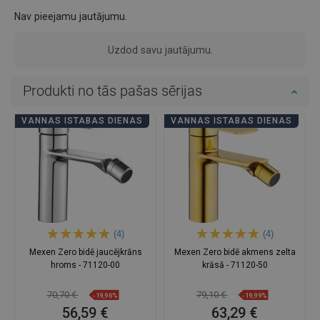
Nav pieejamu jautājumu.
Uzdod savu jautājumu.
Produkti no tās pašas sērijas
VANNAS ISTABAS DIENAS
VANNAS ISTABAS DIENAS
(4)
(4)
Mexen Zero bidē jaucējkrāns
Mexen Zero bidē akmens zelta
hroms - 71120-00
krāsā - 71120-50
70,70 €
79,10 €
-19,96%
-19,99%
56,59 €
63,29 €