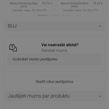
Mazumtirdzniecības
70,70 €
Mazumtirdzniecības
79,10 €
cena:
cena:
Zemākā cena: 56,59 €
Zemākā cena: 63,29 €
Pieejamība:
Pieejamās vispirms
Pieejamība:
Pieejamās vispirms
BUJ
Ielikt grozā
Ielikt grozā
Salīdzināt
favorite_border
Iecienītākie
Salīdzināt
favorite_border
Iecienītākie
Vai neatradāt atbildi?
Rakstiet mums
Uzdodiet mums jautājumu
Skatīt citus jautājumus
Jautājiet mums par produktu