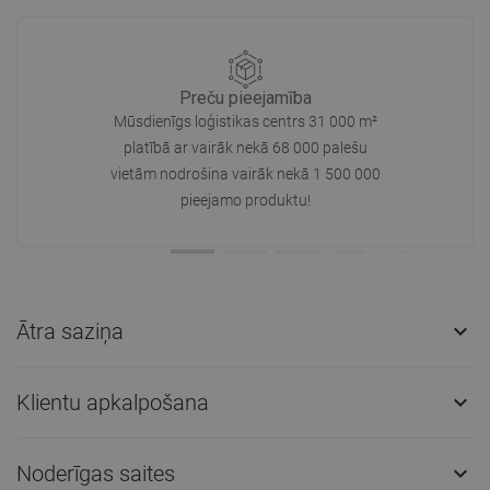
Preču pieejamība
Mūsdienīgs loģistikas centrs 31 000 m²
platībā ar vairāk nekā 68 000 palešu
vietām nodrošina vairāk nekā 1 500 000
pieejamo produktu!
Ātra saziņa

Klientu apkalpošana

Noderīgas saites
