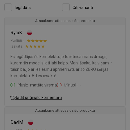
Iegādāts
Citi varianti
Atsauksme attiecas uz šo produktu
RytaK
Kvalitāte:
Izskats:
Es iegādājos šo komplektu, jo to ieteica mans draugs,
kuram šis modelis ļoti labi kalpo. Man jāsaka, ka viņam ir
taisnība, jo arī es esmu apmierināts ar šo ZERO sērijas
komplektu. Arī es iesaku!
Plusi:
matēta virsma
Mīnusi:
-
Rādīt oriģinālo komentāru
Atsauksme attiecas uz šo produktu
DaviM