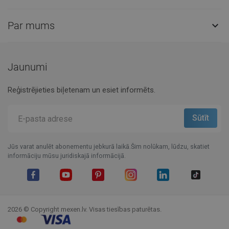
Par mums

Jaunumi
Reģistrējieties biļetenam un esiet informēts.
Jūs varat anulēt abonementu jebkurā laikā.Šim nolūkam, lūdzu, skatiet
informāciju mūsu juridiskajā informācijā.
Facebook
YouTube
Pinterest
Instagram
LinkedIn
TikTok
2026 © Copyright mexen.lv. Visas tiesības paturētas.