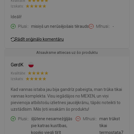
Kvalitāte:
Izskats:
Ideāli!
Plusi:
misiņš un nerūsējošais tērauds
Mīnusi:
-
Rādīt oriģinālo komentāru
Atsauksme attiecas uz šo produktu
GerdK
Kvalitāte:
Izskats:
Kad vannas istaba jau bija gandrīz pabeigta, man trūka tikai
vannas komplekta. Visu iegādājos no MEXEN, un viņi
pievienoja atbilstošu izlietnes jaucējkrānu, tāpēc noteikti to
uzstādīsim. Mēs ļoti iesakām šo produktu!
Plusi:
šļūtene nesamežģījās
Mīnusi:
man trūkst
pie katras kustības,
tikai
kopējo viegli tīrīt
termostata7