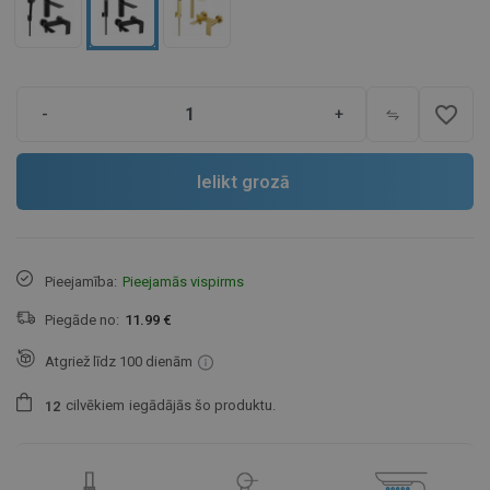
favorite_border
-
+
Ielikt grozā
Pieejamība:
Pieejamās vispirms
Piegāde no:
11.99 €
Atgriež līdz 100 dienām
cilvēkiem
iegādājās šo produktu.
1
2