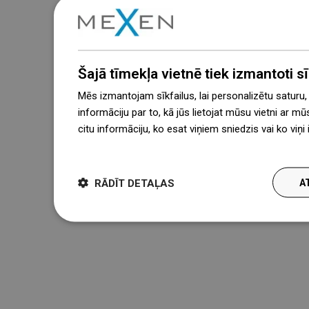
Šajā tīmekļa vietnē tiek izmantoti sīk
Mēs izmantojam sīkfailus, lai personalizētu saturu
informāciju par to, kā jūs lietojat mūsu vietni ar mū
citu informāciju, ko esat viņiem sniedzis vai ko viņ
więcej
RĀDĪT DETAĻAS
A