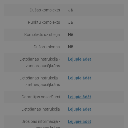
Dušas komplekts
Jā
Punktu komplekts
Jā
Komplekts uz stieņa
Nē
Dušas kolonna
Nē
Lietošanas instrukcija -
Lejupielādēt
vannas jaucējkrāns
Lietošanas instrukcija -
Lejupielādēt
izlietnes jaucējkrāns
Garantijas nosacījumi
Lejupielādēt
Lietošanas instrukcija
Lejupielādēt
Drošības informācija -
Lejupielādēt
vannas krāns