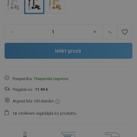
favorite_border
-
+
Ielikt grozā
Pieejamība:
Pieejamās vispirms
Piegāde no:
11.99 €
Atgriež līdz 100 dienām
cilvēkiem
iegādājās šo produktu.
1
0