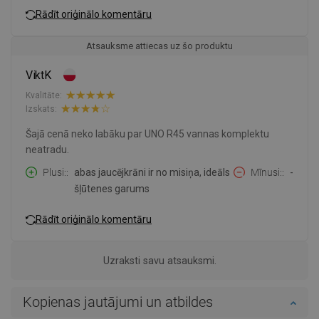
Rādīt oriģinālo komentāru
Atsauksme attiecas uz šo produktu
ViktK
Kvalitāte:
Izskats:
Šajā cenā neko labāku par UNO R45 vannas komplektu
neatradu.
Plusi:
abas jaucējkrāni ir no misiņa, ideāls
Mīnusi:
-
šļūtenes garums
Rādīt oriģinālo komentāru
Uzraksti savu atsauksmi.
Kopienas jautājumi un atbildes