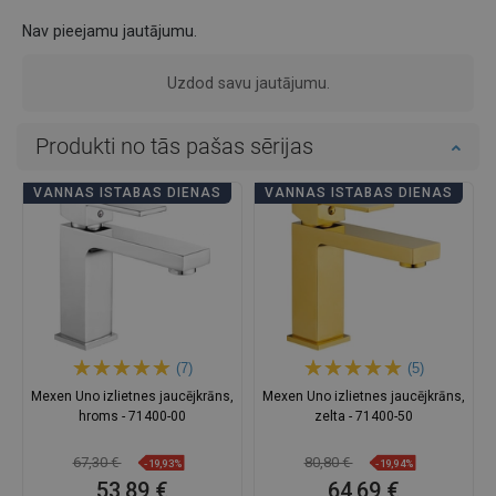
Nav pieejamu jautājumu.
Uzdod savu jautājumu.
Produkti no tās pašas sērijas
VANNAS ISTABAS DIENAS
VANNAS ISTABAS DIENAS
(7)
(5)
Mexen Uno izlietnes jaucējkrāns,
Mexen Uno izlietnes jaucējkrāns,
hroms - 71400-00
zelta - 71400-50
67,30 €
80,80 €
-19,93%
-19,94%
53,89 €
64,69 €