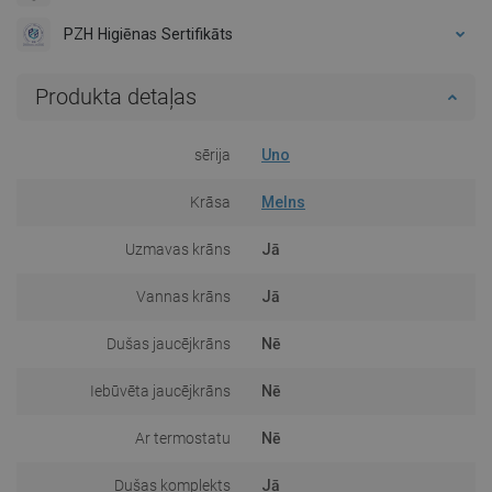
PZH Higiēnas Sertifikāts
Produkta detaļas
sērija
Uno
Krāsa
Melns
Uzmavas krāns
Jā
Vannas krāns
Jā
Dušas jaucējkrāns
Nē
Iebūvēta jaucējkrāns
Nē
Ar termostatu
Nē
Dušas komplekts
Jā