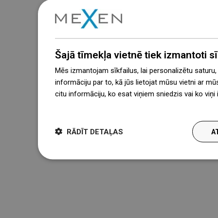
Šajā tīmekļa vietnē tiek izmantoti sīk
Mēs izmantojam sīkfailus, lai personalizētu saturu
informāciju par to, kā jūs lietojat mūsu vietni ar mū
citu informāciju, ko esat viņiem sniedzis vai ko viņ
więcej
RĀDĪT DETAĻAS
A