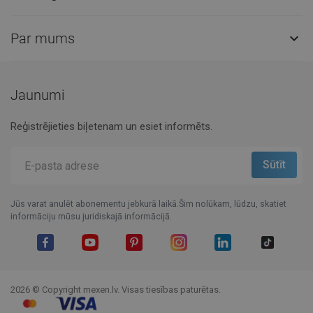
Par mums

Jaunumi
Reģistrējieties biļetenam un esiet informēts.
Jūs varat anulēt abonementu jebkurā laikā.Šim nolūkam, lūdzu, skatiet
informāciju mūsu juridiskajā informācijā.
Facebook
YouTube
Pinterest
Instagram
LinkedIn
TikTok
2026 © Copyright mexen.lv. Visas tiesības paturētas.