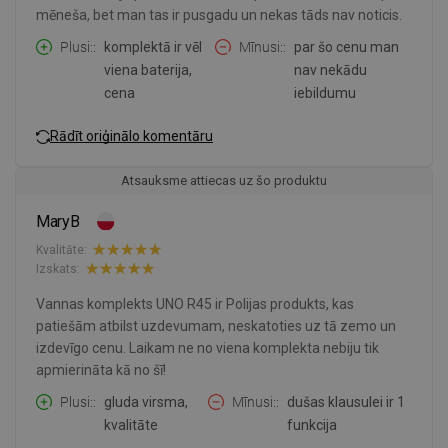
mēneša, bet man tas ir pusgadu un nekas tāds nav noticis.
Plusi:
komplektā ir vēl
Mīnusi:
par šo cenu man
viena baterija,
nav nekādu
cena
iebildumu
Rādīt oriģinālo komentāru
Atsauksme attiecas uz šo produktu
MaryB
Kvalitāte:
Izskats:
Vannas komplekts UNO R45 ir Polijas produkts, kas
patiešām atbilst uzdevumam, neskatoties uz tā zemo un
izdevīgo cenu. Laikam ne no viena komplekta nebiju tik
apmierināta kā no šī!
Plusi:
gluda virsma,
Mīnusi:
dušas klausulei ir 1
kvalitāte
funkcija