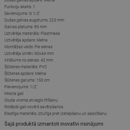
Funkciju skaits: 1
Savienojums: G 1/2"
Dušas galvas augstums: 225 mm
Galvas platums: 85 mm
Uztvērēja materiāls: Plastmasa
Uztvērēja apdare: Melna
Montāžas veids: Pie sienas
Uztvērēja izmēri: 60x44 mm
Attālums no sienas: 42 mm
Šļūtenes materiāls: PVC
Šļūtenes apdare: Melna
Šļūtenes garums: 150 cm
Pievienojums: 1/2"
Misiņa gali
Gluda virsma atvieglo tīrīšanu
Rotējoši gali novērš savērpšanos
Elastīgs materiāls, izturīgs pret izstiepšanu un salocīšanu
Šajā produktā izmantoti inovatīvi risinājumi