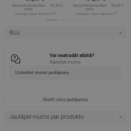
Mazumtirdzniecības
67,30 €
Mazumtirdzniecības
80,80 €
cena:
cena:
Zemākā cena: 53,89 €
Zemākā cena: 64,69 €
Pieejamība:
Pieejamās vispirms
Pieejamība:
Pieejamās vispirms
BUJ
Ielikt grozā
Ielikt grozā
Salīdzināt
favorite_border
Iecienītākie
Salīdzināt
favorite_border
Iecienītākie
Vai neatradāt atbildi?
Rakstiet mums
Uzdodiet mums jautājumu
Skatīt citus jautājumus
Jautājiet mums par produktu