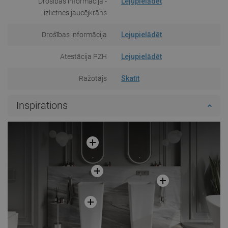
Drošības informācija -
Lejupielādēt
izlietnes jaucējkrāns
Drošības informācija
Lejupielādēt
Atestācija PZH
Lejupielādēt
Ražotājs
Skatīt
Inspirations