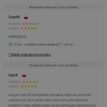
Atsauksme attiecas uz šo produktu
EwelM
Kvalitāte:
Izskats:
BRĪNIŠĶĪGS!
Plusi:
matēta melna apdare
Mīnusi:
-
Rādīt oriģinālo komentāru
Atsauksme attiecas uz šo produktu
GiacK
Kvalitāte:
Izskats:
Lai gan Uno r45 komplekts nemaksā miljonus, es tomēr
uzskatu, ka tas ir pilnīgi vērts sava cenu attiecībā pret
kvalitāti. Es biju pārliecināts, ka tas pārtrauks darboties pēc