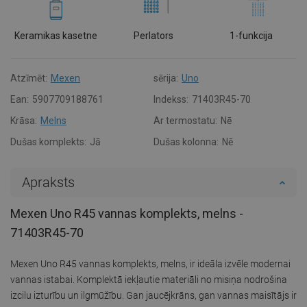
Keramikas kasetne
Perlators
1-funkcija
Atzīmēt:
Mexen
sērija:
Uno
Ean:
5907709188761
Indekss:
71403R45-70
Krāsa:
Melns
Ar termostatu:
Nē
Dušas komplekts:
Jā
Dušas kolonna:
Nē
Apraksts
Mexen Uno R45 vannas komplekts, melns -
71403R45-70
Mexen Uno R45 vannas komplekts, melns, ir ideāla izvēle modernai
vannas istabai. Komplektā iekļautie materiāli no misiņa nodrošina
izcilu izturību un ilgmūžību. Gan jaucējkrāns, gan vannas maisītājs ir