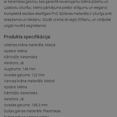
ar keramikas galviņu, kas garantē nevainojamu ūdens plūsmu un
uzlabotu izturību. Melns pārklājums piešķir stilīgumu un eleganci.
Komplektā esošais elastīgais PVC šļūtenes materiāls ir izturīgs pret
stiepšanos un liekšanu. Gludā virsma atvieglo tīrīšanu, un rotējošie
uzgaļi novērš sagriešanos.
Produkta specifikācija:
Izlietnes krāna materiāls: Misiņš
Apdare: Melna
Kārtridžs: Keramisks
Aerators: Jā
Augstums: 146 mm
Izvades garums: 122 mm
Vannas krāna materiāls: Misiņš
Apdare: Melna
Kārtridžs: Keramisks
Aerators: Jā
Izvades garums: 168,3 mm
Dušas galvas materiāls: Plastmasa
Dušas galvas apdare: Melna