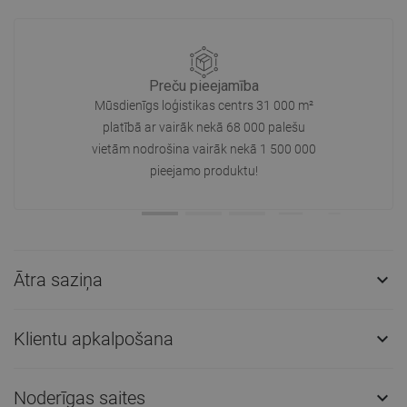
Preču pieejamība
Mūsdienīgs loģistikas centrs 31 000 m²
platībā ar vairāk nekā 68 000 palešu
vietām nodrošina vairāk nekā 1 500 000
pieejamo produktu!
Ātra saziņa

Klientu apkalpošana

Noderīgas saites
