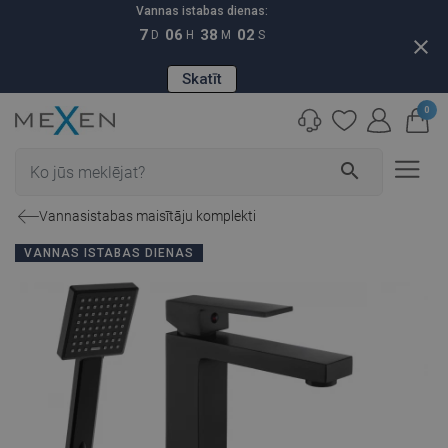
Vannas istabas dienas:
7
06
38
01
D
H
M
S
close
Skatīt
0
search
Vannasistabas maisītāju komplekti
VANNAS ISTABAS DIENAS