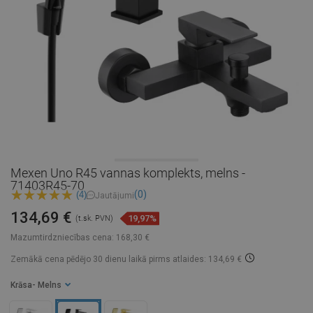
Mexen Uno R45 vannas komplekts, melns -
71403R45-70
(0)
(4)
Jautājumi
134,69 €
19,97%
(t.sk. PVN)
Mazumtirdzniecības cena:
168,30 €
Zemākā cena pēdējo 30 dienu laikā
pirms atlaides: 134,69 €
Krāsa
- Melns