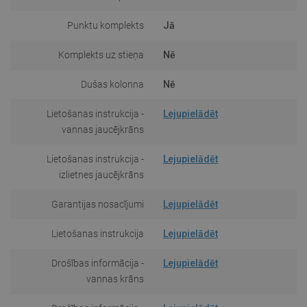
Punktu komplekts
Jā
Komplekts uz stieņa
Nē
Dušas kolonna
Nē
Lietošanas instrukcija -
Lejupielādēt
vannas jaucējkrāns
Lietošanas instrukcija -
Lejupielādēt
izlietnes jaucējkrāns
Garantijas nosacījumi
Lejupielādēt
Lietošanas instrukcija
Lejupielādēt
Drošības informācija -
Lejupielādēt
vannas krāns