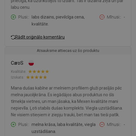
priecīga, ka uzdrīkstējos to izdarīt. Tas ir dizaina ziņā un par
labu cenu.
Plusi:
labs dizains, pievilcīga cena,
Mīnusi:
-
kvalitāte.
Rādīt oriģinālo komentāru
Atsauksme attiecas uz šo produktu
CaroS
Kvalitāte:
Izskats:
Mana dušas kabīne ar melniem profiliem gluži prasījās pēc
melna jaucējkrāna. Es iegādājos abus produktus no šīs
tīmekļa vietnes, un man jāsaka, ka Mexen kvalitāte mani
nepievīla. Ļoti stabils dušas komplekts. Viegla uzstādīšana.
Ne visiem stieņiem ir ziepju trauki, bet man tas tieši patīk.
Plusi:
melna krāsa, laba kvalitāte, viegla
Mīnusi:
-
uzstādīšana.