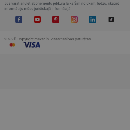
Jūs varat anulēt abonementu jebkurā laikā.Šim nolūkam, lūdzu, skatiet
informāciju mūsu juridiskajā informācijā.
Facebook
YouTube
Pinterest
Instagram
LinkedIn
TikTok
2026 © Copyright mexen.lv. Visas tiesības paturētas.