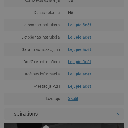
Komplekts uz stieņa
Jā
Dušas kolonna
Nē
Lietošanas instrukcija
Lejupielādēt
Lietošanas instrukcija
Lejupielādēt
Garantijas nosacījumi
Lejupielādēt
Drošības informācija
Lejupielādēt
Drošības informācija
Lejupielādēt
Atestācija PZH
Lejupielādēt
Ražotājs
Skatīt
Inspirations