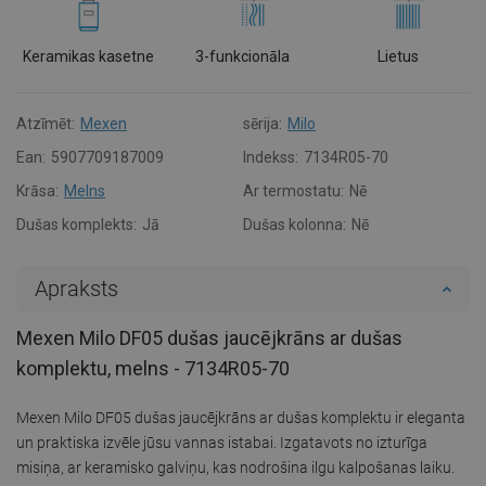
Keramikas kasetne
3-funkcionāla
Lietus
Atzīmēt:
Mexen
sērija:
Milo
Ean:
5907709187009
Indekss:
7134R05-70
Krāsa:
Melns
Ar termostatu:
Nē
Dušas komplekts:
Jā
Dušas kolonna:
Nē
Apraksts
Mexen Milo DF05 dušas jaucējkrāns ar dušas
komplektu, melns - 7134R05-70
Mexen Milo DF05 dušas jaucējkrāns ar dušas komplektu ir eleganta
un praktiska izvēle jūsu vannas istabai. Izgatavots no izturīga
misiņa, ar keramisko galviņu, kas nodrošina ilgu kalpošanas laiku.