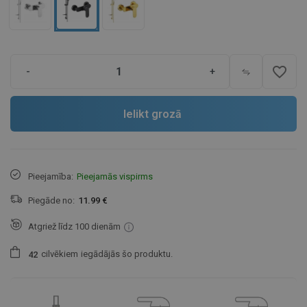
favorite_border
-
+
Ielikt grozā
Pieejamība:
Pieejamās vispirms
Piegāde no:
11.99 €
Atgriež līdz 100 dienām
cilvēkiem
iegādājās šo produktu.
4
2