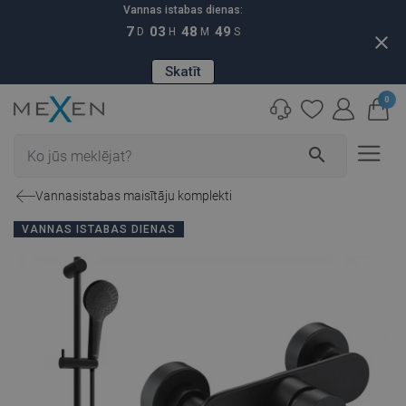
Vannas istabas dienas:
7
03
48
48
D
H
M
S
close
Skatīt
0
search
Vannasistabas maisītāju komplekti
VANNAS ISTABAS DIENAS