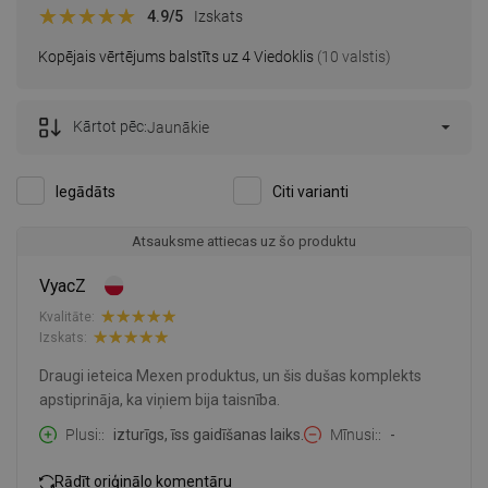
4.9
/5
Izskats
Kopējais vērtējums balstīts uz 4 Viedoklis
(10 valstis)
Kārtot pēc:
Jaunākie
Iegādāts
Citi varianti
Atsauksme attiecas uz šo produktu
VyacZ
Kvalitāte:
Izskats:
Draugi ieteica Mexen produktus, un šis dušas komplekts
apstiprināja, ka viņiem bija taisnība.
Plusi:
izturīgs, īss gaidīšanas laiks.
Mīnusi:
-
Rādīt oriģinālo komentāru