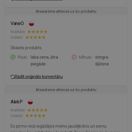
Atsauksme attiecas uz šo produktu
VaneO
Kvalitāte:
Izskats:
Skaists produkts.
Plusi:
laba cena, ātra
Mīnusi:
stingra
piegāde.
šļūtene.
Rādīt oriģinālo komentāru
Atsauksme attiecas uz šo produktu
AlekP
Kvalitāte:
Izskats:
Es pirmo reizi iegādājos melno jaucējkrānu un esmu