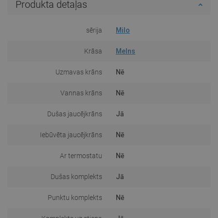
Produkta detaļas
sērija
Milo
Krāsa
Melns
Uzmavas krāns
Nē
Vannas krāns
Nē
Dušas jaucējkrāns
Jā
Iebūvēta jaucējkrāns
Nē
Ar termostatu
Nē
Dušas komplekts
Jā
Punktu komplekts
Nē