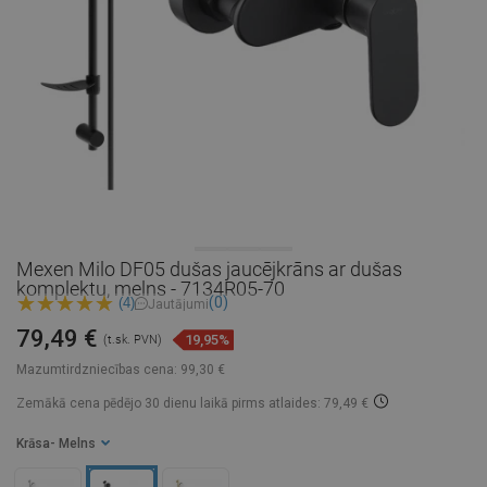
Mexen Milo DF05 dušas jaucējkrāns ar dušas
komplektu, melns - 7134R05-70
(0)
(4)
Jautājumi
79,49 €
19,95%
(t.sk. PVN)
Mazumtirdzniecības cena:
99,30 €
Zemākā cena pēdējo 30 dienu laikā
pirms atlaides: 79,49 €
Krāsa
- Melns