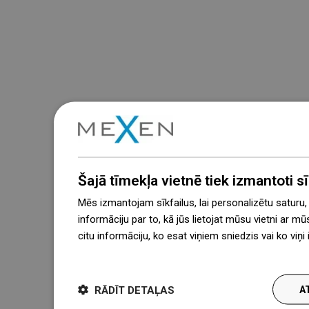
Šajā tīmekļa vietnē tiek izmantoti sīk
Mēs izmantojam sīkfailus, lai personalizētu saturu
informāciju par to, kā jūs lietojat mūsu vietni ar mū
citu informāciju, ko esat viņiem sniedzis vai ko viņ
więcej
RĀDĪT DETAĻAS
A