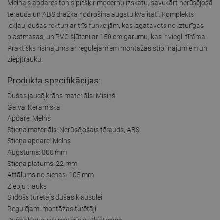
Melnais apdares tonis piešķir modernu izskatu, savukārt nerūsējošā
tērauda un ABS drāžkā nodrošina augstu kvalitāti. Komplekts
iekļauj dušas rokturi ar trīs funkcijām, kas izgatavots no izturīgas
plastmasas, un PVC šļūteni ar 150 cm garumu, kas ir viegli tīrāma.
Praktisks risinājums ar regulējamiem montāžas stiprinājumiem un
ziepjtrauku.
Produkta specifikācijas:
Dušas jaucējkrāns materiāls: Misiņš
Galva: Keramiska
Apdare: Melns
Stieņa materiāls: Nerūsējošais tērauds, ABS
Stieņa apdare: Melns
Augstums: 800 mm
Stieņa platums: 22 mm
Attālums no sienas: 105 mm
Ziepju trauks
Slīdošs turētājs dušas klausulei
Regulējami montāžas turētāji
Dušas klausules materiāls: Plastmasa