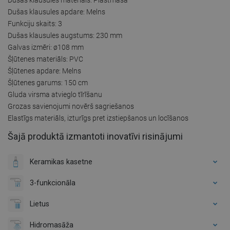
Dušas klausules apdare: Melns
Funkciju skaits: 3
Dušas klausules augstums: 230 mm
Galvas izmēri: ø108 mm
Šļūtenes materiāls: PVC
Šļūtenes apdare: Melns
Šļūtenes garums: 150 cm
Gluda virsma atvieglo tīrīšanu
Grozas savienojumi novērš sagriešanos
Elastīgs materiāls, izturīgs pret izstiepšanos un locīšanos
Šajā produktā izmantoti inovatīvi risinājumi
Keramikas kasetne
3-funkcionāla
Lietus
Hidromasāža