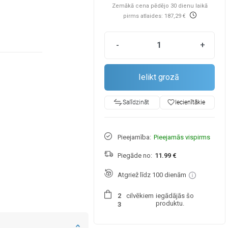
Zemākā cena pēdējo 30 dienu laikā
pirms atlaides: 187,29 €
-
+
Ielikt grozā
favorite_border
Iecienītākie
Salīdzināt
Pieejamība:
Pieejamās vispirms
Piegāde no:
11.99 €
Atgriež līdz 100 dienām
cilvēkiem
iegādājās šo
2
produktu.
3