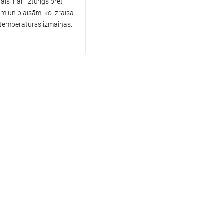
āls ir arī izturīgs pret
m un plaisām, ko izraisa
temperatūras izmaiņas.