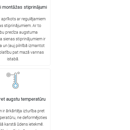
i montāžas stiprinājumi
r aprīkots ar regulējamiem
 stiprinājumiem. Ar to
ību precīza augstuma
a sienas stiprinājumiem ir
ka un ļauj pilnībā izmantot
platību pat mazā vannas
istabā.
pret augstu temperatūru
ir ārkārtēja izturība pret
eratūru, ne deformējoties
ošā karstā ūdens ietekmē.