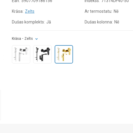
Ean:
5907709186156
Indekss:
71314DF40-50
Krāsa:
Zelts
Ar termostatu:
Nē
Dušas komplekts:
Jā
Dušas kolonna:
Nē
Krāsa
- Zelts