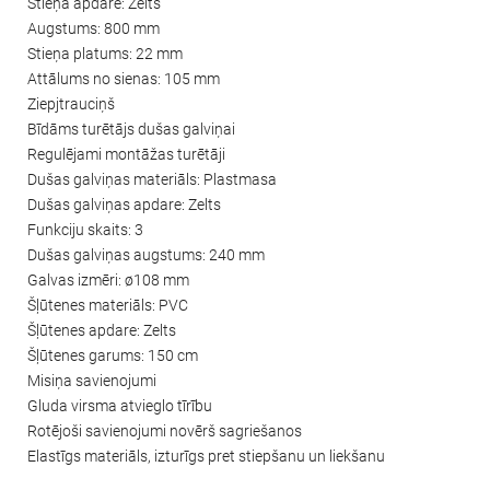
Stieņa apdare: Zelts
Augstums: 800 mm
Stieņa platums: 22 mm
Attālums no sienas: 105 mm
Ziepjtrauciņš
Bīdāms turētājs dušas galviņai
Regulējami montāžas turētāji
Dušas galviņas materiāls: Plastmasa
Dušas galviņas apdare: Zelts
Funkciju skaits: 3
Dušas galviņas augstums: 240 mm
Galvas izmēri: ø108 mm
Šļūtenes materiāls: PVC
Šļūtenes apdare: Zelts
Šļūtenes garums: 150 cm
Misiņa savienojumi
Gluda virsma atvieglo tīrību
Rotējoši savienojumi novērš sagriešanos
Elastīgs materiāls, izturīgs pret stiepšanu un liekšanu