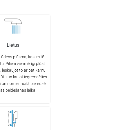
Lietus
 ūdens plūsma, kas imitē
tu. Pilieni vienmērīgi plūst
, ieskaujot to ar patīkamu
ūtu un ļaujot iegremdēties
ā un nomierinošā pieredzē
nas peldēšanās laikā.