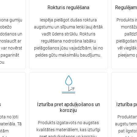
Rokturis regulēšana
Regulējam
ikona gumiju
Iespēja pielāgot dušas roktura
Produkts i
robežo
augstumu un slīpuma leņķi ļauj ērtāk
montāžas
idošanos un
vadīt ūdens strūklu. Rokturis
palīdz
 noslaucīt ar
regulēšana nodrošina labāku
pielāgošan
i var novērst
pielāgošanos jūsu vajadzībām, lai no
vēl vieglā
 pagarināt
peldes gūtu maksimālu baudījumu.
pieejamo 
bu.
s
Izturība pret apduļķošanos un
Izturība 
koroziju
ta no ļoti
Produktam 
Produkts izgatavots no augstas
ateriāla. Tā
augstu temp
kvalitātes materiāliem, kas izturīgi
gstām
pat ilgst
pret apduļķošanos un koroziju,