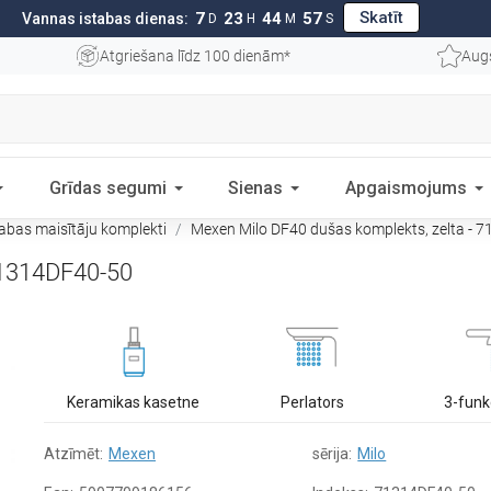
Skatīt
7
23
44
56
Vannas istabas dienas:
D
H
M
S
Atgriešana līdz 100 dienām*
Aug
Grīdas segumi
Sienas
Apgaismojums
abas maisītāju komplekti
Mexen Milo DF40 dušas komplekts, zelta - 
71314DF40-50
Keramikas kasetne
Perlators
3-funk
Atzīmēt:
Mexen
sērija:
Milo