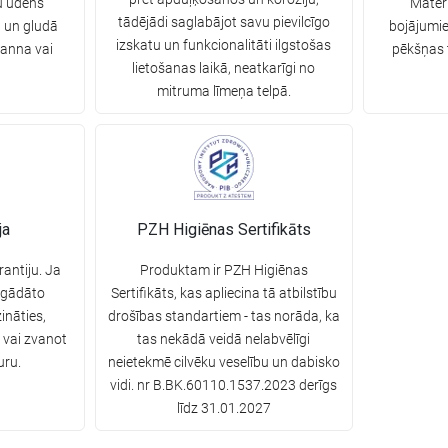
u ūdens
Materi
tādējādi saglabājot savu pievilcīgo
ā un gludā
bojājumie
izskatu un funkcionalitāti ilgstošas
vanna vai
pēkšņas 
lietošanas laikā, neatkarīgi no
mitruma līmeņa telpā.
ja
PZH Higiēnas Sertifikāts
rantiju. Ja
Produktam ir PZH Higiēnas
egādāto
Sertifikāts, kas apliecina tā atbilstību
ināties,
drošības standartiem - tas norāda, ka
 vai zvanot
tas nekādā veidā nelabvēlīgi
uru.
neietekmē cilvēku veselību un dabisko
vidi. nr B.BK.60110.1537.2023 derīgs
līdz 31.01.2027