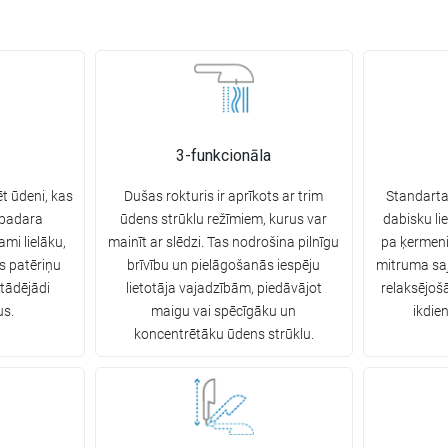
3-funkcionāla
t ūdeni, kas
Dušas rokturis ir aprīkots ar trim
Standarta
 padara
ūdens strūklu režīmiem, kurus var
dabisku lie
ami lielāku,
mainīt ar slēdzi. Tas nodrošina pilnīgu
pa ķermeni
s patēriņu
brīvību un pielāgošanās iespēju
mitruma saj
 tādējādi
lietotāja vajadzībām, piedāvājot
relaksējoš
us.
maigu vai spēcīgāku un
ikdie
koncentrētāku ūdens strūklu.