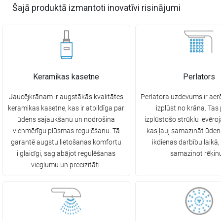
Šajā produktā izmantoti inovatīvi risinājumi
Keramikas kasetne
Perlators
Jaucējkrānam ir augstākās kvalitātes
Perlatora uzdevums ir aerē
keramikas kasetne, kas ir atbildīga par
izplūst no krāna. Tas
ūdens sajaukšanu un nodrošina
izplūstošo strūklu ievēroj
vienmērīgu plūsmas regulēšanu. Tā
kas ļauj samazināt ūden
garantē augstu lietošanas komfortu
ikdienas darbību laikā,
ilglaicīgi, saglabājot regulēšanas
samazinot rēķin
vieglumu un precizitāti.