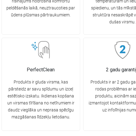
risinājums nodrošina komfortu
temperatūrām un liel
peldēšanās laikā, neuztraucoties par
spiedienu, un tās mīkst
ūdens plūsmas pārtraukumiem.
struktūra nesaskrāpē 
dušas virsmu.
PerfectClean
2 gadu garanti
Produkts ir gluda virsma, kas
Produkts ir ar 2 gadu ga
pārsteidz ar savu spīdumu un izceļ
rodas problēmas ar i
estētisko izskatu. Ikdienas kopšana
produktu, aicinām saz
un virsmas tīrīšana no netīrumiem ir
izmantojot kontaktformu
daudz vieglāka un neprasa spēcīgu
uz infolīnijas num
mazgāšanas līdzekļu lietošanu.