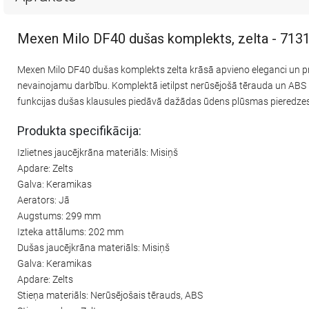
Mexen Milo DF40 dušas komplekts, zelta - 71
Mexen Milo DF40 dušas komplekts zelta krāsā apvieno eleganci un pra
nevainojamu darbību. Komplektā ietilpst nerūsējošā tērauda un ABS m
funkcijas dušas klausules piedāvā dažādas ūdens plūsmas pieredzes. 1
Produkta specifikācija:
Izlietnes jaucējkrāna materiāls: Misiņš
Apdare: Zelts
Galva: Keramikas
Aerators: Jā
Augstums: 299 mm
Izteka attālums: 202 mm
Dušas jaucējkrāna materiāls: Misiņš
Galva: Keramikas
Apdare: Zelts
Stieņa materiāls: Nerūsējošais tērauds, ABS