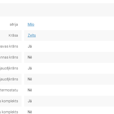
sērija
Milo
Krāsa
Zelts
avas krāns
Jā
nnas krāns
Nē
jaucējkrāns
Jā
 jaucējkrāns
Nē
 termostatu
Nē
 komplekts
Jā
u komplekts
Nē