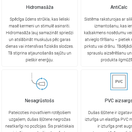
Hidromasāža
AntiCalc
Spēcīga ūdens strūkla, kas lieliski
Sistēma raksturojas ar sil
masē ķermeni un stimulē asinsriti.
izmantošanu, kas ie
Hidromasāža ļauj samazināt spriedzi
kaļķakmens nosēdumu ve
un atslābināt muskuļus pēc garas
atvieglo tīrīšanu – pietiek
dienas vai intensīvas fiziskās slodzes.
pirkstu vai drānu. Tādējād
Tā stiprina atjaunošanās sajūtu un
sprauslu aizsērēšanu un
piešķir enerģiju.
produkta ilgmūžī
Nesagrūstošs
PVC aizsarg
Pateicoties inovatīviem rotējošiem
Dušas šļūtene ir izgatavo
uzgaļiem, dušas šļūtene negrožas
izturīga un elastīga PVC m
neatkarīgi no pozīcijas. Šis praktiskais
ir izturīga pret au