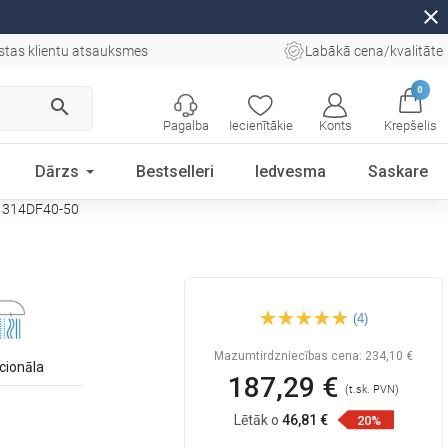
close
stas klientu atsauksmes
Labākā cena/kvalitāte
0
search
Pagalba
Iecienītākie
Konts
Krepšelis
Dārzs
Bestselleri
Iedvesma
Saskare
71314DF40-50
Mexen Milo DF40 dušas
(4)
komplekts, zelta -
71314DF40-50
Mazumtirdzniecības cena:
234,10 €
cionāla
187,29 €
(t.sk. PVN)
Lētāk o
46,81 €
20%