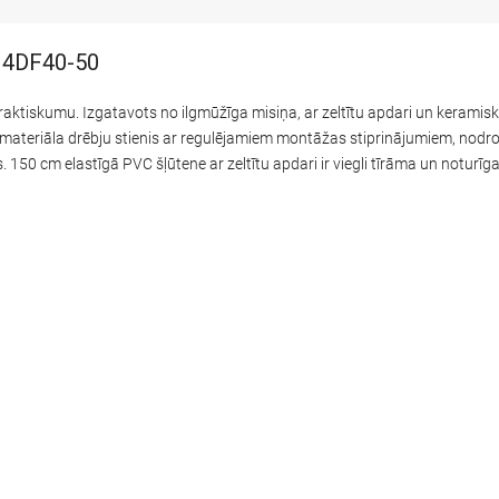
314DF40-50
ktiskumu. Izgatavots no ilgmūžīga misiņa, ar zeltītu apdari un keramisk
ateriāla drēbju stienis ar regulējamiem montāžas stiprinājumiem, nodroš
50 cm elastīgā PVC šļūtene ar zeltītu apdari ir viegli tīrāma un noturīga