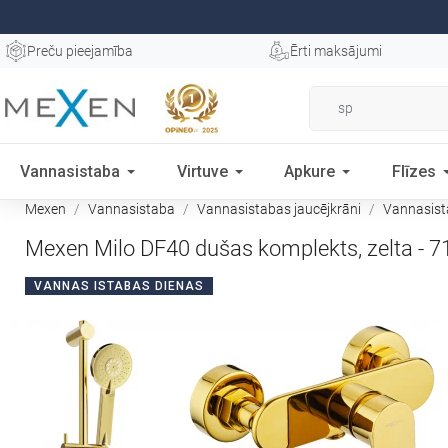
Preču pieejamība
Ērti maksājumi
Vannasistaba
Virtuve
Apkure
Flīzes
Mexen
Vannasistaba
Vannasistabas jaucējkrāni
Vannasist
Mexen Milo DF40 dušas komplekts, zelta - 
VANNAS ISTABAS DIENAS