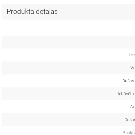
Produkta detaļas
Uzm
Va
Dušas 
Iebūvēta
Ar
Dušas
Punkt