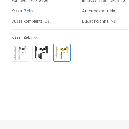
Ean:
5907709186064
Indekss:
71304DF05-50
Krāsa:
Zelts
Ar termostatu:
Nē
Dušas komplekts:
Jā
Dušas kolonna:
Nē
Krāsa
- Zelts