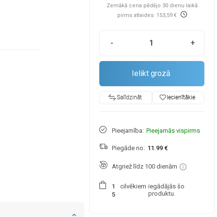
Zemākā cena pēdējo 30 dienu laikā
pirms atlaides: 153,59 €
-
+
Ielikt grozā
favorite_border
Iecienītākie
Salīdzināt
Pieejamība:
Pieejamās vispirms
Piegāde no:
11.99 €
Atgriež līdz 100 dienām
cilvēkiem
iegādājās šo
1
produktu.
5