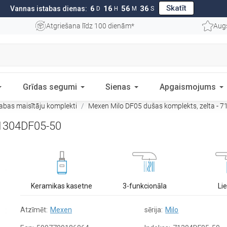
Skatīt
6
16
56
35
Vannas istabas dienas:
D
H
M
S
Atgriešana līdz 100 dienām*
Aug
Grīdas segumi
Sienas
Apgaismojums
abas maisītāju komplekti
Mexen Milo DF05 dušas komplekts, zelta - 
71304DF05-50
Keramikas kasetne
3-funkcionāla
Li
Atzīmēt:
Mexen
sērija:
Milo