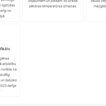
bojājumiem un plaisām, ko izraisa
daudz vie
i ilgstošas
pēkšņas temperatūras izmaiņas.
mazgāšan
arīgi no
lpā.
fikāts
giēnas
tā atbilstību
s norāda, ka
bvēlīgi
u un dabisko
2023 derīgs
7