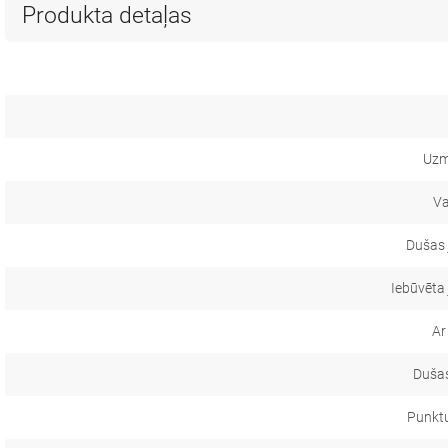
Produkta detaļas
Uzm
Va
Dušas 
Iebūvēta
Ar
Dušas
Punkt