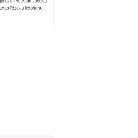
glāka un neprasa spēcīgu
as līdzekļu lietošanu.