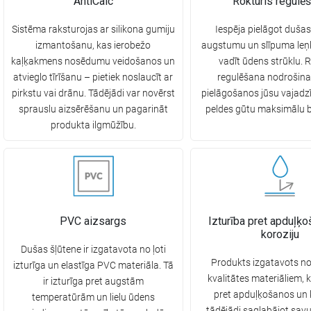
AntiCalc
Rokturis regulē
Sistēma raksturojas ar silikona gumiju
Iespēja pielāgot dušas
izmantošanu, kas ierobežo
augstumu un slīpuma leņķi
kaļķakmens nosēdumu veidošanos un
vadīt ūdens strūklu. 
atvieglo tīrīšanu – pietiek noslaucīt ar
regulēšana nodrošina
pirkstu vai drānu. Tādējādi var novērst
pielāgošanos jūsu vajadzī
sprauslu aizsērēšanu un pagarināt
peldes gūtu maksimālu 
produkta ilgmūžību.
PVC aizsargs
Izturība pret apduļķ
koroziju
Dušas šļūtene ir izgatavota no ļoti
Produkts izgatavots n
izturīga un elastīga PVC materiāla. Tā
kvalitātes materiāliem, k
ir izturīga pret augstām
pret apduļķošanos un k
temperatūrām un lielu ūdens
tādējādi saglabājot savu