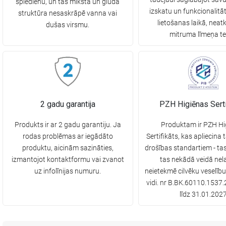
spiedienu, un tās mīkstā un gludā
izskatu un funkcionalitāt
struktūra nesaskrāpē vanna vai
lietošanas laikā, neatk
dušas virsmu.
mitruma līmeņa te
2 gadu garantija
PZH Higiēnas Serti
Produkts ir ar 2 gadu garantiju. Ja
Produktam ir PZH Hi
rodas problēmas ar iegādāto
Sertifikāts, kas apliecina 
produktu, aicinām sazināties,
drošības standartiem - ta
izmantojot kontaktformu vai zvanot
tas nekādā veidā nela
uz infolīnijas numuru.
neietekmē cilvēku veselīb
vidi. nr B.BK.60110.1537.
līdz 31.01.202