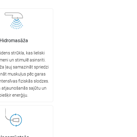
Hidromasāža
dens strūkla, kas lieliski
eni un stimulē asinsriti.
a ļauj samazināt spriedzi
ināt muskuļus pēc garas
intensīvas fiziskās slodzes.
na atjaunošanās sajūtu un
piešķir enerģiju.