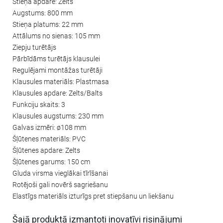
Stieņa apdare: Zelts
Augstums: 800 mm
Stieņa platums: 22 mm
Attālums no sienas: 105 mm
Ziepju turētājs
Pārbīdāms turētājs klausulei
Regulējami montāžas turētāji
Klausules materiāls: Plastmasa
Klausules apdare: Zelts/Balts
Funkciju skaits: 3
Klausules augstums: 230 mm
Galvas izmēri: ø108 mm
Šļūtenes materiāls: PVC
Šļūtenes apdare: Zelts
Šļūtenes garums: 150 cm
Gluda virsma vieglākai tīrīšanai
Rotējoši gali novērš sagriešanu
Elastīgs materiāls izturīgs pret stiepšanu un liekšanu
Šajā produktā izmantoti inovatīvi risinājumi