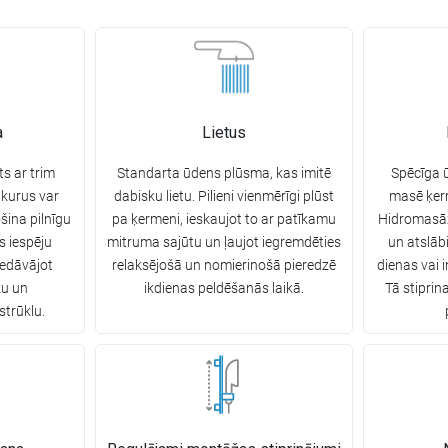
a
Lietus
ts ar trim
Standarta ūdens plūsma, kas imitē
Spēcīga ū
 kurus var
dabisku lietu. Pilieni vienmērīgi plūst
masē ķerm
šina pilnīgu
pa ķermeni, ieskaujot to ar patīkamu
Hidromasāž
s iespēju
mitruma sajūtu un ļaujot iegremdēties
un atslāb
iedāvājot
relaksējošā un nomierinošā pieredzē
dienas vai 
ku un
ikdienas peldēšanās laikā.
Tā stipri
strūklu.