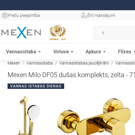
Preču pieejamība
Ērti maksājumi
Vannasistaba
Virtuve
Apkure
Flīzes
Mexen
Vannasistaba
Vannasistabas jaucējkrāni
Vannasist
Mexen Milo DF05 dušas komplekts, zelta - 
VANNAS ISTABAS DIENAS