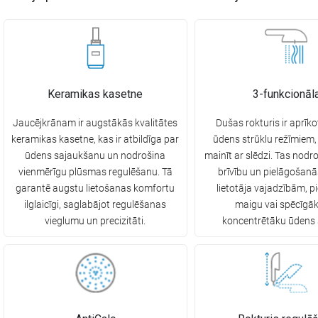
Keramikas kasetne
3-funkcionāl
Jaucējkrānam ir augstākās kvalitātes
Dušas rokturis ir aprīko
keramikas kasetne, kas ir atbildīga par
ūdens strūklu režīmiem,
ūdens sajaukšanu un nodrošina
mainīt ar slēdzi. Tas nodro
vienmērīgu plūsmas regulēšanu. Tā
brīvību un pielāgošanā
garantē augstu lietošanas komfortu
lietotāja vajadzībām, p
ilglaicīgi, saglabājot regulēšanas
maigu vai spēcīgā
vieglumu un precizitāti.
koncentrētāku ūdens 