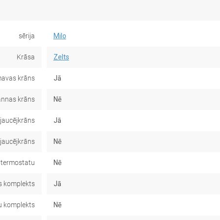
sērija
Milo
Krāsa
Zelts
avas krāns
Jā
nnas krāns
Nē
jaucējkrāns
Jā
 jaucējkrāns
Nē
 termostatu
Nē
 komplekts
Jā
u komplekts
Nē