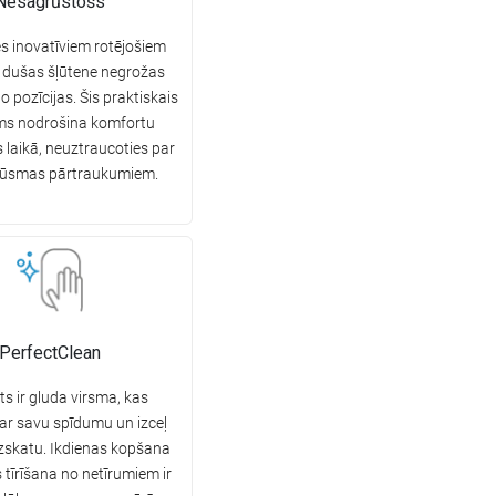
Nesagrūstošs
es inovatīviem rotējošiem
 dušas šļūtene negrožas
o pozīcijas. Šis praktiskais
ums nodrošina komfortu
 laikā, neuztraucoties par
lūsmas pārtraukumiem.
PerfectClean
s ir gluda virsma, kas
 ar savu spīdumu un izceļ
izskatu. Ikdienas kopšana
 tīrīšana no netīrumiem ir