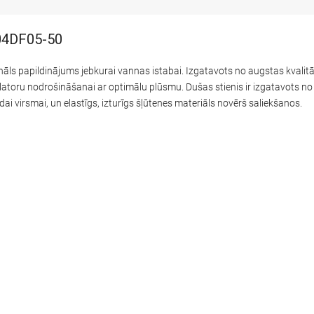
304DF05-50
ls papildinājums jebkurai vannas istabai. Izgatavots no augstas kvalitāt
rlatoru nodrošināšanai ar optimālu plūsmu. Dušas stienis ir izgatavots n
dai virsmai, un elastīgs, izturīgs šļūtenes materiāls novērš saliekšanos.