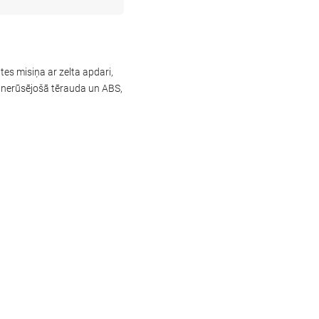
es misiņa ar zelta apdari,
o nerūsējošā tērauda un ABS,