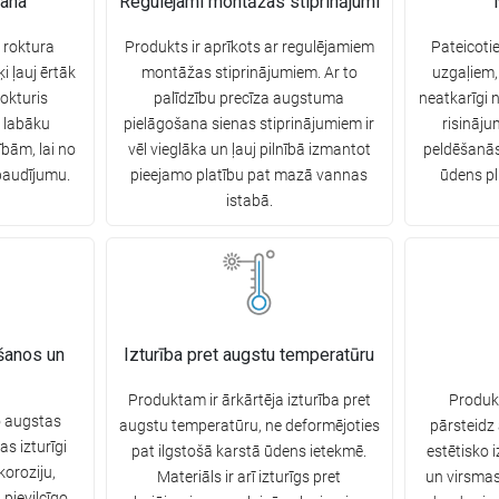
šana
Regulējami montāžas stiprinājumi
 roktura
Produkts ir aprīkots ar regulējamiem
Pateicoti
 ļauj ērtāk
montāžas stiprinājumiem. Ar to
uzgaļiem,
Rokturis
palīdzību precīza augstuma
neatkarīgi n
 labāku
pielāgošana sienas stiprinājumiem ir
risināj
bām, lai no
vēl vieglāka un ļauj pilnībā izmantot
peldēšanās
baudījumu.
pieejamo platību pat mazā vannas
ūdens p
istabā.
ošanos un
Izturība pret augstu temperatūru
Produktam ir ārkārtēja izturība pret
Produkt
o augstas
augstu temperatūru, ne deformējoties
pārsteidz
as izturīgi
pat ilgstošā karstā ūdens ietekmē.
estētisko 
oroziju,
Materiāls ir arī izturīgs pret
un virsmas
 pievilcīgo