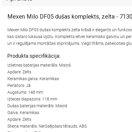
Mexen Milo DF05 dušas komplekts, zelta - 71
Mexen Milo DF05 dušas komplekts zelta krāsā ir elegants un funkcionā
kas izstaro luksusa izjūtu. Komplekts ietver keramisko galviņu un pe
un ir regulējams montāžas stiprinājums. Viegli tīrāms, pateicoties glu
Produkta specifikācija:
Izlietnes baterijas materiāls: Misiņš
Apdare: Zelts
Keramikas galva: Keramikas
Perlators: Jā
Augstums: 148 mm
Izteces diapazons: 118 mm
Dušas baterijas materiāls: Misiņš
Galva: Keramikas
Apdare: Zelts
Stieņa materiāls: Nerūsējošais tērauds, ABS