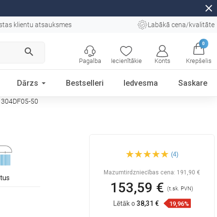
close
stas klientu atsauksmes
Labākā cena/kvalitāte
0
search
Pagalba
Iecienītākie
Konts
Krepšelis
Dārzs
Bestselleri
Iedvesma
Saskare
71304DF05-50
Mexen Milo DF05 dušas
(4)
komplekts, zelta -
71304DF05-50
Mazumtirdzniecības cena:
191,90 €
etus
153,59 €
(t.sk. PVN)
Lētāk o
38,31 €
19,96%