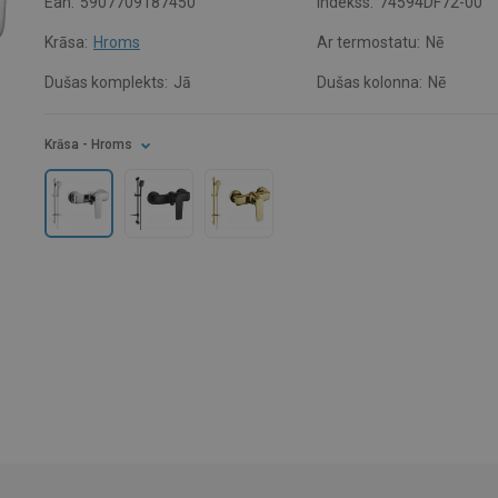
Ean:
5907709187450
Indekss:
74594DF72-00
Krāsa:
Hroms
Ar termostatu:
Nē
Dušas komplekts:
Jā
Dušas kolonna:
Nē
Krāsa
- Hroms