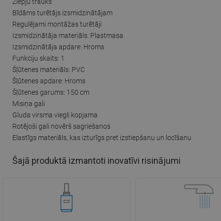
Ziepju trauks
Bīdāms turētājs izsmidzinātājam
Regulējami montāžas turētāji
Izsmidzinātāja materiāls: Plastmasa
Izsmidzinātāja apdare: Hroms
Funkciju skaits: 1
Šļūtenes materiāls: PVC
Šļūtenes apdare: Hroms
Šļūtenes garums: 150 cm
Misiņa gali
Gluda virsma viegli kopjama
Rotējoši gali novērš sagriešanos
Elastīgs materiāls, kas izturīgs pret izstiepšanu un locīšanu
Šajā produktā izmantoti inovatīvi risinājumi