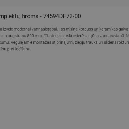
omplektu, hroms - 74594DF72-00
a izvēle modernai vannasistabai. Tās misiņa korpuss un keramikas galva
m un augstumu 800 mm, šī baterija lieliski iederēsies jūsu vannasistabā.
ērtumu. Regulējamie montāžas stiprinājumi, ziepju trauks un slidens roktu
ību pret locīšanu.