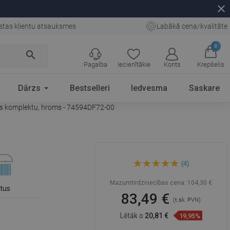
close
stas klientu atsauksmes
Labākā cena/kvalitāte
0
search
Pagalba
Iecienītākie
Konts
Krepšelis
Dārzs
Bestselleri
Iedvesma
Saskare
as komplektu, hroms - 74594DF72-00
Mexen Lynx DF72 dušas
(4)
jaucējkrāns ar dušas
komplektu, hroms -
74594DF72-00
Mazumtirdzniecības cena:
104,30 €
etus
83,49 €
(t.sk. PVN)
Lētāk o
20,81 €
19,95%