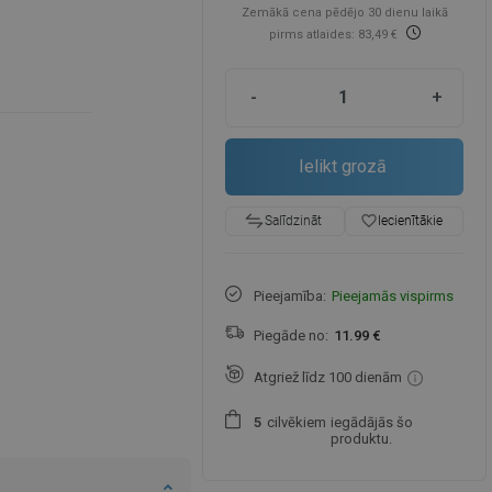
Zemākā cena pēdējo 30 dienu laikā
pirms atlaides: 83,49 €
-
+
Ielikt grozā
favorite_border
Iecienītākie
Salīdzināt
Pieejamība:
Pieejamās vispirms
Piegāde no:
11.99 €
Atgriež līdz 100 dienām
cilvēkiem
iegādājās šo
5
produktu.