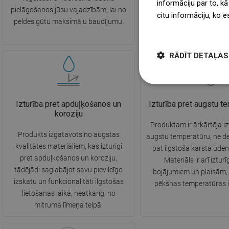
informāciju par to, kā
pielāgošanos jūsu vajadzībām, lai no
vēl vieglāka un ļauj pilnī
citu informāciju, ko e
peldes gūtu maksimālu baudījumu.
pieejamo platību pat m
więcej
istabā.
RĀDĪT DETAĻAS
Izturība pret apduļķošanos un
Izturība pret augstu t
koroziju
Produktam ir ārkārtēja iz
Produkts izgatavots no augstas
augstu temperatūru, ne d
kvalitātes materiāliem, kas izturīgi
pat ilgstošā karstā ūden
pret apduļķošanos un koroziju,
Materiāls ir arī izturī
tādējādi saglabājot savu pievilcīgo
bojājumiem un plaisām, 
izskatu un funkcionalitāti ilgstošas
pēkšņas temperatūras 
lietošanas laikā, neatkarīgi no
mitruma līmeņa telpā.