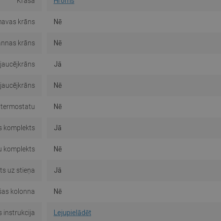
Krāsa
Hroms
avas krāns
Nē
nnas krāns
Nē
jaucējkrāns
Jā
 jaucējkrāns
Nē
 termostatu
Nē
 komplekts
Jā
u komplekts
Nē
s uz stieņa
Jā
as kolonna
Nē
 instrukcija
Lejupielādēt