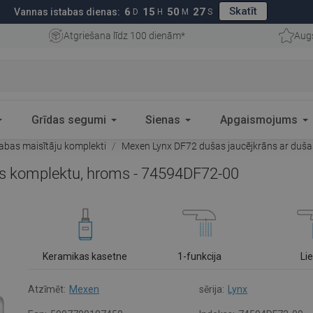
Skatīt
6
15
50
26
Vannas istabas dienas:
D
H
M
S
Atgriešana līdz 100 dienām*
Aug
Grīdas segumi
Sienas
Apgaismojums
abas maisītāju komplekti
Mexen Lynx DF72 dušas jaucējkrāns ar duš
as komplektu, hroms - 74594DF72-00
Keramikas kasetne
1-funkcija
Li
Atzīmēt:
Mexen
sērija:
Lynx