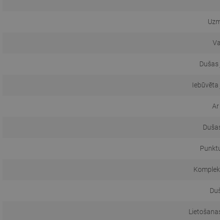
Uzm
Va
Dušas 
Iebūvēta
Ar
Dušas
Punkt
Komplekt
Duš
Lietošanas