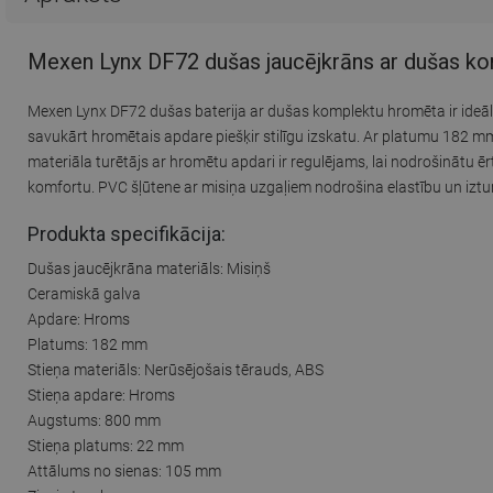
Mexen Lynx DF72 dušas jaucējkrāns ar dušas k
Mexen Lynx DF72 dušas baterija ar dušas komplektu hromēta ir ideāl
savukārt hromētais apdare piešķir stilīgu izskatu. Ar platumu 182 m
materiāla turētājs ar hromētu apdari ir regulējams, lai nodrošinātu 
komfortu. PVC šļūtene ar misiņa uzgaļiem nodrošina elastību un iztur
Produkta specifikācija:
Dušas jaucējkrāna materiāls: Misiņš
Ceramiskā galva
Apdare: Hroms
Platums: 182 mm
Stieņa materiāls: Nerūsējošais tērauds, ABS
Stieņa apdare: Hroms
Augstums: 800 mm
Stieņa platums: 22 mm
Attālums no sienas: 105 mm