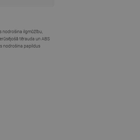
s nodrošina ilgmūžību,
 Nerūsējošā tērauda un ABS
ris nodrošina papildus