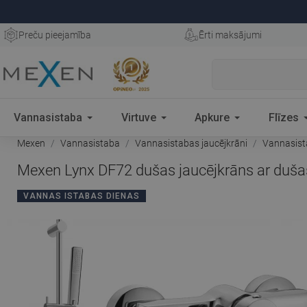
Preču pieejamība
Ērti maksājumi
Vannasistaba
Virtuve
Apkure
Flīzes
Mexen
Vannasistaba
Vannasistabas jaucējkrāni
Vannasist
Mexen Lynx DF72 dušas jaucējkrāns ar duš
VANNAS ISTABAS DIENAS