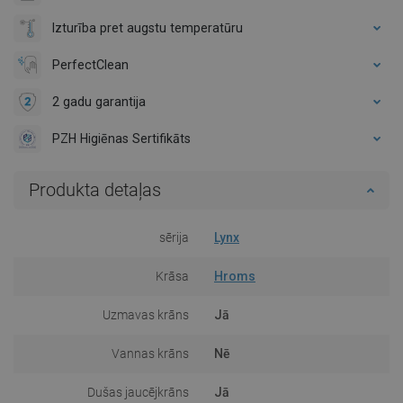
Izturība pret augstu temperatūru
PerfectClean
2 gadu garantija
PZH Higiēnas Sertifikāts
Produkta detaļas
sērija
Lynx
Krāsa
Hroms
Uzmavas krāns
Jā
Vannas krāns
Nē
Dušas jaucējkrāns
Jā