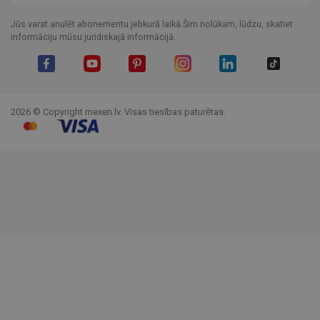
Jūs varat anulēt abonementu jebkurā laikā.Šim nolūkam, lūdzu, skatiet
informāciju mūsu juridiskajā informācijā.
Facebook
YouTube
Pinterest
Instagram
LinkedIn
TikTok
2026 © Copyright mexen.lv. Visas tiesības paturētas.