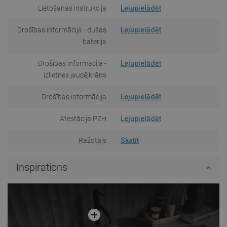
Lietošanas instrukcija
Lejupielādēt
Drošības informācija - dušas
Lejupielādēt
baterija
Drošības informācija -
Lejupielādēt
izlietnes jaucējkrāns
Drošības informācija
Lejupielādēt
Atestācija PZH
Lejupielādēt
Ražotājs
Skatīt
Inspirations