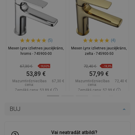
(5)
(4)
Mexen Lynx izlietnes jaucējkrāns,
Mexen Lynx izlietnes jaucējkrāns,
hroms - 745900-00
zelta - 745900-50
67,30 €
72,40 €
-19,93%
-19,9%
53,89 €
57,99 €
Mazumtirdzniecības
67,30 €
Mazumtirdzniecības
72,40 €
cena:
cena:
Zemākā cena: 53,89 €
Zemākā cena: 57,99 €
Pieejamība:
Pieejamās vispirms
Pieejamība:
Pieejamās vispirms
BUJ
Ielikt grozā
Ielikt grozā
Salīdzināt
favorite_border
Iecienītākie
Salīdzināt
favorite_border
Iecienītākie
Vai neatradāt atbildi?