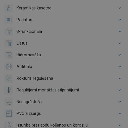
Keramikas kasetne
Perlators
3-funkcionāla
Lietus
Hidromasāža
AntiCalc
Rokturis regulēšana
Regulējami montāžas stiprinājumi
Nesagrūstošs
PVC aizsargs
Izturība pret apduļķošanos un koroziju