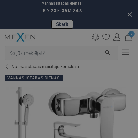
Vannas istabas dienas:
5
23
36
33
D
H
M
S
close
Skatīt
0
search
Vannasistabas maisītāju komplekti
VANNAS ISTABAS DIENAS