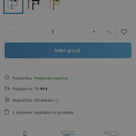
favorite_border
-
+
Ielikt grozā
Pieejamība:
Pieejamās vispirms
Piegāde no:
11.99 €
Atgriež līdz 100 dienām
cilvēkiem
iegādājās šo produktu.
1