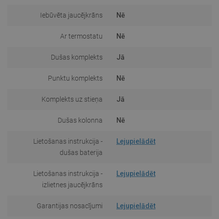
Iebūvēta jaucējkrāns
Nē
Ar termostatu
Nē
Dušas komplekts
Jā
Punktu komplekts
Nē
Komplekts uz stieņa
Jā
Dušas kolonna
Nē
Lietošanas instrukcija -
Lejupielādēt
dušas baterija
Lietošanas instrukcija -
Lejupielādēt
izlietnes jaucējkrāns
Garantijas nosacījumi
Lejupielādēt