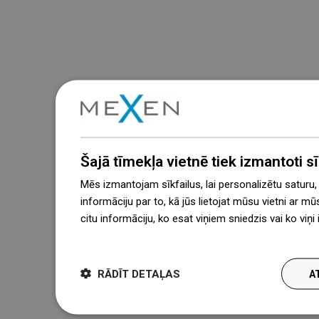
Šajā tīmekļa vietnē tiek izmantoti sīk
Mēs izmantojam sīkfailus, lai personalizētu saturu
informāciju par to, kā jūs lietojat mūsu vietni ar mū
citu informāciju, ko esat viņiem sniedzis vai ko viņ
więcej
RĀDĪT DETAĻAS
A