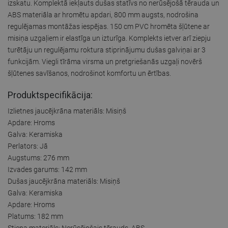
izskatu. Komplektā iekļauts dušas statīvs no nerūsējošā tērauda un
ABS materiāla ar hromētu apdari, 800 mm augsts, nodrošina
regulējamas montāžas iespējas. 150 cm PVC hromēta šļūtene ar
misiņa uzgaļiem ir elastīga un izturīga. Komplekts ietver arī ziepju
turētāju un regulējamu roktura stiprinājumu dušas galviņai ar 3
funkcijām. Viegli tīrāma virsma un pretgriešanās uzgaļi novērš
šļūtenes savīšanos, nodrošinot komfortu un ērtības.
Produktspecifikācija:
Izlietnes jaucējkrāna materiāls: Misiņš
Apdare: Hroms
Galva: Keramiska
Perlators: Jā
Augstums: 276 mm
Izvades garums: 142 mm
Dušas jaucējkrāna materiāls: Misiņš
Galva: Keramiska
Apdare: Hroms
Platums: 182 mm
Stieņa materiāls: Nerūsējošais tērauds, ABS