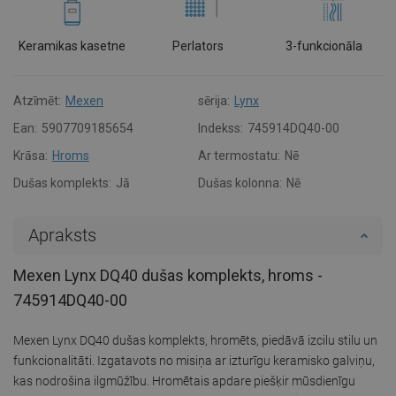
Keramikas kasetne
Perlators
3-funkcionāla
Atzīmēt:
Mexen
sērija:
Lynx
Ean:
5907709185654
Indekss:
745914DQ40-00
Krāsa:
Hroms
Ar termostatu:
Nē
Dušas komplekts:
Jā
Dušas kolonna:
Nē
Apraksts
Mexen Lynx DQ40 dušas komplekts, hroms -
745914DQ40-00
Mexen Lynx DQ40 dušas komplekts, hromēts, piedāvā izcilu stilu un
funkcionalitāti. Izgatavots no misiņa ar izturīgu keramisko galviņu,
kas nodrošina ilgmūžību. Hromētais apdare piešķir mūsdienīgu