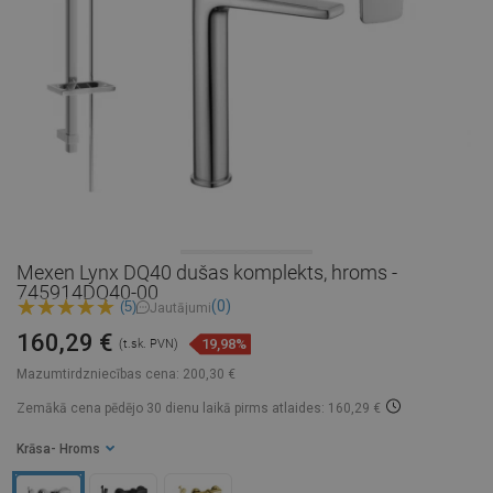
Mexen Lynx DQ40 dušas komplekts, hroms -
745914DQ40-00
(0)
(5)
Jautājumi
160,29 €
19,98%
(t.sk. PVN)
Mazumtirdzniecības cena:
200,30 €
Zemākā cena pēdējo 30 dienu laikā
pirms atlaides: 160,29 €
Krāsa
- Hroms