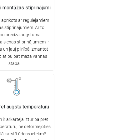
i montāžas stiprinājumi
r aprīkots ar regulējamiem
 stiprinājumiem. Ar to
ību precīza augstuma
a sienas stiprinājumiem ir
ka un ļauj pilnībā izmantot
platību pat mazā vannas
istabā.
pret augstu temperatūru
ir ārkārtēja izturība pret
eratūru, ne deformējoties
ošā karstā ūdens ietekmē.