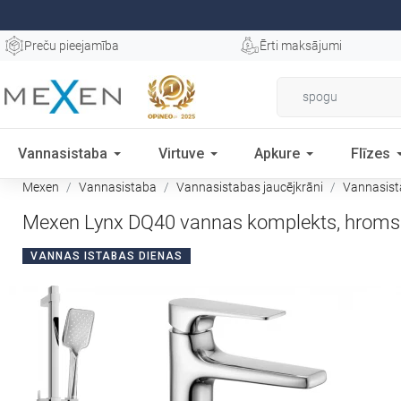
Preču pieejamība
Ērti maksājumi
Vannasistaba
Virtuve
Apkure
Flīzes
Mexen
Vannasistaba
Vannasistabas jaucējkrāni
Vannasist
Mexen Lynx DQ40 vannas komplekts, hroms
VANNAS ISTABAS DIENAS