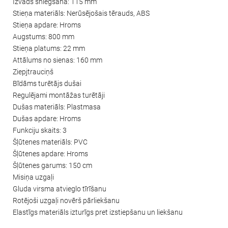
Izvads sniegšana: 115 mm
Stieņa materiāls: Nerūsējošais tērauds, ABS
Stieņa apdare: Hroms
Augstums: 800 mm
Stieņa platums: 22 mm
Attālums no sienas: 160 mm
Ziepjtrauciņš
Bīdāms turētājs dušai
Regulējami montāžas turētāji
Dušas materiāls: Plastmasa
Dušas apdare: Hroms
Funkciju skaits: 3
Šļūtenes materiāls: PVC
Šļūtenes apdare: Hroms
Šļūtenes garums: 150 cm
Misiņa uzgaļi
Gluda virsma atvieglo tīrīšanu
Rotējoši uzgaļi novērš pārliekšanu
Elastīgs materiāls izturīgs pret izstiepšanu un liekšanu