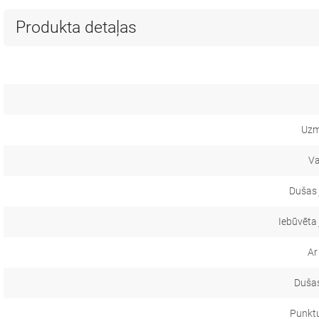
Produkta detaļas
Uzm
Va
Dušas 
Iebūvēta
Ar
Dušas
Punkt