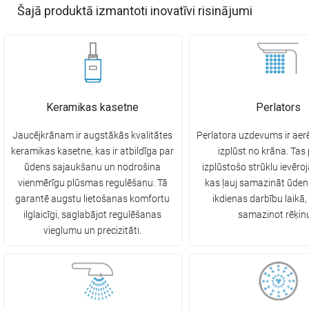
Šajā produktā izmantoti inovatīvi risinājumi
Keramikas kasetne
Perlators
Jaucējkrānam ir augstākās kvalitātes
Perlatora uzdevums ir aerē
keramikas kasetne, kas ir atbildīga par
izplūst no krāna. Tas
ūdens sajaukšanu un nodrošina
izplūstošo strūklu ievēroj
vienmērīgu plūsmas regulēšanu. Tā
kas ļauj samazināt ūden
garantē augstu lietošanas komfortu
ikdienas darbību laikā,
ilglaicīgi, saglabājot regulēšanas
samazinot rēķin
vieglumu un precizitāti.