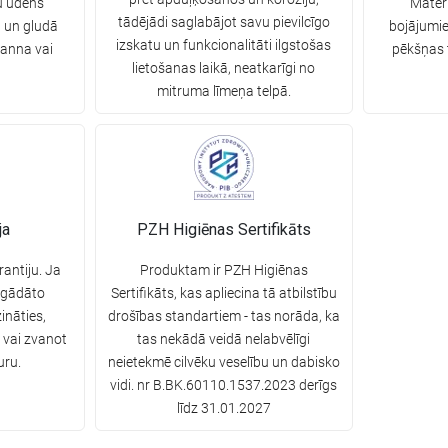
u ūdens
Materi
tādējādi saglabājot savu pievilcīgo
ā un gludā
bojājumie
izskatu un funkcionalitāti ilgstošas
vanna vai
pēkšņas 
lietošanas laikā, neatkarīgi no
mitruma līmeņa telpā.
ja
PZH Higiēnas Sertifikāts
rantiju. Ja
Produktam ir PZH Higiēnas
egādāto
Sertifikāts, kas apliecina tā atbilstību
ināties,
drošības standartiem - tas norāda, ka
 vai zvanot
tas nekādā veidā nelabvēlīgi
uru.
neietekmē cilvēku veselību un dabisko
vidi. nr B.BK.60110.1537.2023 derīgs
līdz 31.01.2027