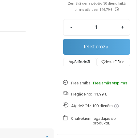
Zemākā cena pēdējo 30 dienu laikā
pirms atlaides: 146,79 €
-
+
Ielikt grozā
favorite_border
Iecienītākie
Salīdzināt
Pieejamība:
Pieejamās vispirms
Piegāde no:
11.99 €
Atgriež līdz 100 dienām
cilvēkiem
iegādājās šo
0
produktu.