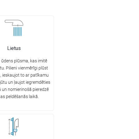
Lietus
 ūdens plūsma, kas imitē
tu. Pilieni vienmērīgi plūst
, ieskaujot to ar patīkamu
ūtu un ļaujot iegremdēties
ā un nomierinošā pieredzē
nas peldēšanās laikā.