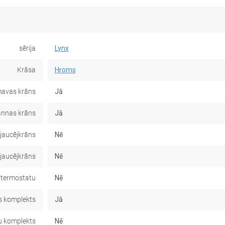
sērija
Lynx
Krāsa
Hroms
avas krāns
Jā
nnas krāns
Jā
jaucējkrāns
Nē
 jaucējkrāns
Nē
 termostatu
Nē
 komplekts
Jā
u komplekts
Nē