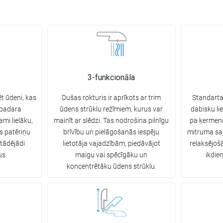
3-funkcionāla
t ūdeni, kas
Dušas rokturis ir aprīkots ar trim
Standarta
 padara
ūdens strūklu režīmiem, kurus var
dabisku lie
ami lielāku,
mainīt ar slēdzi. Tas nodrošina pilnīgu
pa ķermeni
s patēriņu
brīvību un pielāgošanās iespēju
mitruma saj
 tādējādi
lietotāja vajadzībām, piedāvājot
relaksējoš
us.
maigu vai spēcīgāku un
ikdie
koncentrētāku ūdens strūklu.