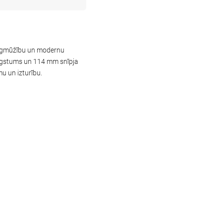
 ilgmūžību un modernu
augstums un 114 mm snīpja
u un izturību.