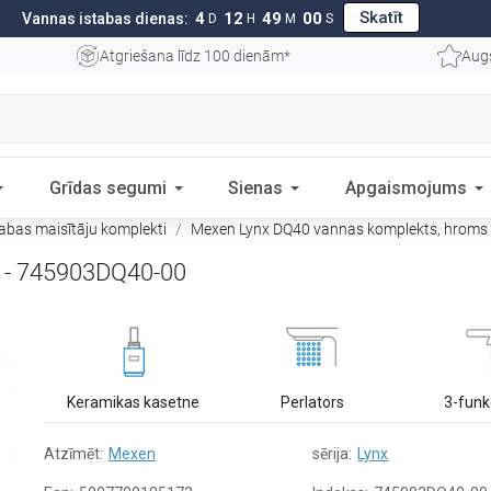
Skatīt
4
12
48
59
Vannas istabas dienas:
D
H
M
S
Atgriešana līdz 100 dienām*
Aug
Grīdas segumi
Sienas
Apgaismojums
abas maisītāju komplekti
Mexen Lynx DQ40 vannas komplekts, hroms
 - 745903DQ40-00
Keramikas kasetne
Perlators
3-funk
Atzīmēt:
Mexen
sērija:
Lynx