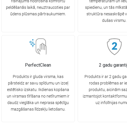
risinājums nodrošina komfortu
temperatūrām un liel
peldēšanās laikā, neuztraucoties par
spiedienu, un tās mīkst
ūdens plūsmas pārtraukumiem.
struktūra nesaskrāpē 
dušas virsmu.
PerfectClean
2 gadu garanti
Produkts ir gluda virsma, kas
Produkts ir ar 2 gadu ga
pārsteidz ar savu spīdumu un izceļ
rodas problēmas ar i
estētisko izskatu. Ikdienas kopšana
produktu, aicinām saz
un virsmas tīrīšana no netīrumiem ir
izmantojot kontaktformu
daudz vieglāka un neprasa spēcīgu
uz infolīnijas num
mazgāšanas līdzekļu lietošanu.