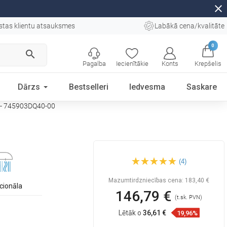
close
stas klientu atsauksmes
Labākā cena/kvalitāte
0
search
Pagalba
Iecienītākie
Konts
Krepšelis
Dārzs
Bestselleri
Iedvesma
Saskare
 - 745903DQ40-00
Mexen Lynx DQ40 vannas
(4)
komplekts, hroms -
745903DQ40-00
Mazumtirdzniecības cena:
183,40 €
cionāla
146,79 €
(t.sk. PVN)
Lētāk o
36,61 €
19,96%