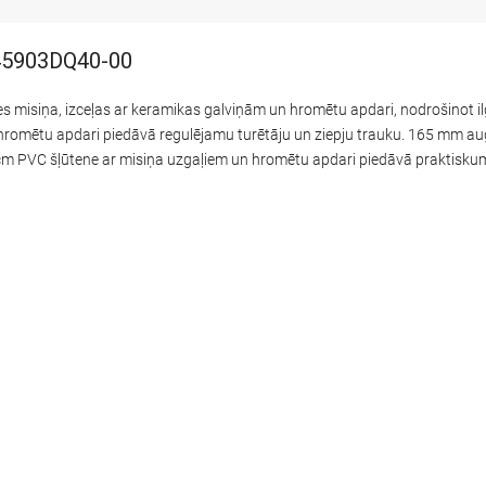
745903DQ40-00
s misiņa, izceļas ar keramikas galviņām un hromētu apdari, nodrošinot
r hromētu apdari piedāvā regulējamu turētāju un ziepju trauku. 165 mm 
 cm PVC šļūtene ar misiņa uzgaļiem un hromētu apdari piedāvā praktiskum