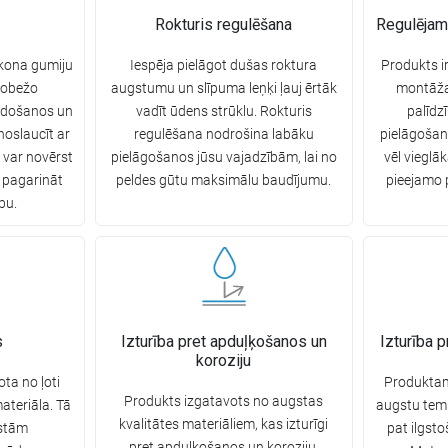
Rokturis regulēšana
Regulējam
ikona gumiju
Iespēja pielāgot dušas roktura
Produkts i
robežo
augstumu un slīpuma leņķi ļauj ērtāk
montāžas
idošanos un
vadīt ūdens strūklu. Rokturis
palīdz
 noslaucīt ar
regulēšana nodrošina labāku
pielāgošan
i var novērst
pielāgošanos jūsu vajadzībām, lai no
vēl vieglā
 pagarināt
peldes gūtu maksimālu baudījumu.
pieejamo 
bu.
s
Izturība pret apduļķošanos un
Izturība 
koroziju
ta no ļoti
Produktam 
Produkts izgatavots no augstas
ateriāla. Tā
augstu temp
kvalitātes materiāliem, kas izturīgi
gstām
pat ilgst
pret apduļķošanos un koroziju,