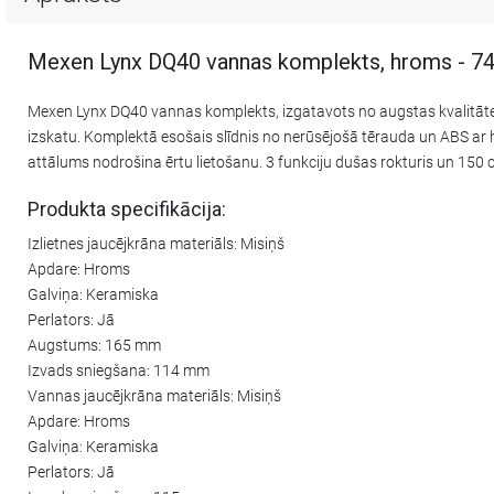
Mexen Lynx DQ40 vannas komplekts, hroms - 
Mexen Lynx DQ40 vannas komplekts, izgatavots no augstas kvalitāte
izskatu. Komplektā esošais slīdnis no nerūsējošā tērauda un ABS a
attālums nodrošina ērtu lietošanu. 3 funkciju dušas rokturis un 150
Produkta specifikācija:
Izlietnes jaucējkrāna materiāls: Misiņš
Apdare: Hroms
Galviņa: Keramiska
Perlators: Jā
Augstums: 165 mm
Izvads sniegšana: 114 mm
Vannas jaucējkrāna materiāls: Misiņš
Apdare: Hroms
Galviņa: Keramiska
Perlators: Jā