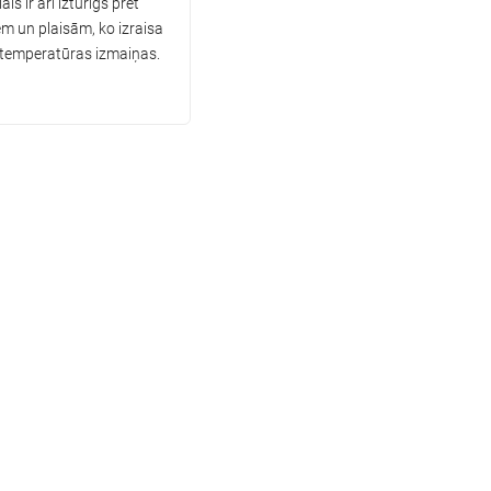
āls ir arī izturīgs pret
m un plaisām, ko izraisa
temperatūras izmaiņas.