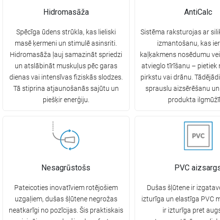
Hidromasāža
AntiCalc
Spēcīga ūdens strūkla, kas lieliski
Sistēma raksturojas ar sil
masē ķermeni un stimulē asinsriti.
izmantošanu, kas ie
Hidromasāža ļauj samazināt spriedzi
kaļķakmens nosēdumu ve
un atslābināt muskuļus pēc garas
atvieglo tīrīšanu – pietiek
dienas vai intensīvas fiziskās slodzes.
pirkstu vai drānu. Tādējād
Tā stiprina atjaunošanās sajūtu un
sprauslu aizsērēšanu un
piešķir enerģiju.
produkta ilgmūžī
Nesagrūstošs
PVC aizsarg
Pateicoties inovatīviem rotējošiem
Dušas šļūtene ir izgatavo
uzgaļiem, dušas šļūtene negrožas
izturīga un elastīga PVC m
neatkarīgi no pozīcijas. Šis praktiskais
ir izturīga pret au