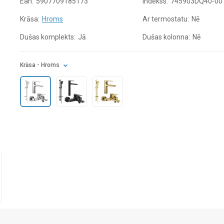
Ean:
5907709185173
Indekss:
745903DQ40-00
Krāsa:
Hroms
Ar termostatu:
Nē
Dušas komplekts:
Jā
Dušas kolonna:
Nē
Krāsa
- Hroms