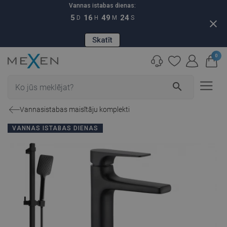
Vannas istabas dienas:
5
16
49
23
D
H
M
S
close
Skatīt
0
search
Vannasistabas maisītāju komplekti
VANNAS ISTABAS DIENAS