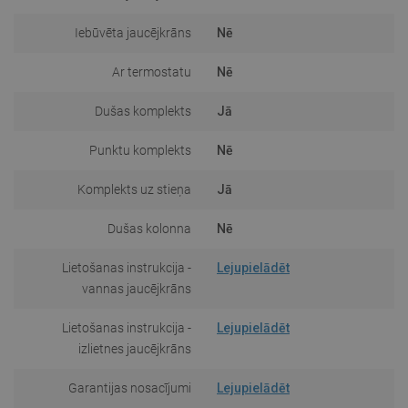
Iebūvēta jaucējkrāns
Nē
Ar termostatu
Nē
Dušas komplekts
Jā
Punktu komplekts
Nē
Komplekts uz stieņa
Jā
Dušas kolonna
Nē
Lietošanas instrukcija -
Lejupielādēt
vannas jaucējkrāns
Lietošanas instrukcija -
Lejupielādēt
izlietnes jaucējkrāns
Garantijas nosacījumi
Lejupielādēt