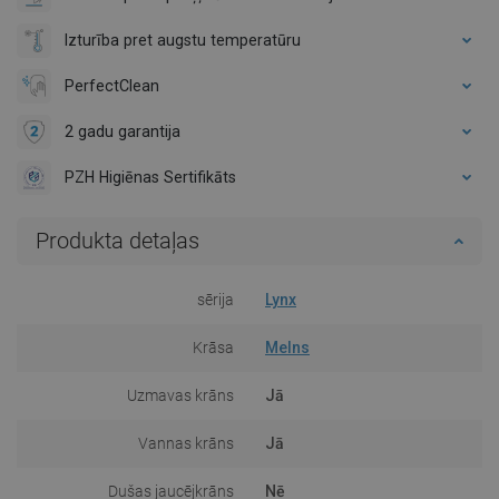
Izturība pret augstu temperatūru
PerfectClean
2 gadu garantija
PZH Higiēnas Sertifikāts
Produkta detaļas
sērija
Lynx
Krāsa
Melns
Uzmavas krāns
Jā
Vannas krāns
Jā
Dušas jaucējkrāns
Nē