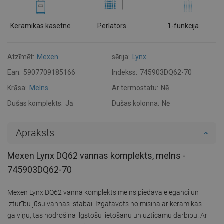
Keramikas kasetne
Perlators
1-funkcija
Atzīmēt:
Mexen
sērija:
Lynx
Ean:
5907709185166
Indekss:
745903DQ62-70
Krāsa:
Melns
Ar termostatu:
Nē
Dušas komplekts:
Jā
Dušas kolonna:
Nē
Apraksts
Mexen Lynx DQ62 vannas komplekts, melns -
745903DQ62-70
Mexen Lynx DQ62 vanna komplekts melns piedāvā eleganci un
izturību jūsu vannas istabai. Izgatavots no misiņa ar keramikas
galviņu, tas nodrošina ilgstošu lietošanu un uzticamu darbību. Ar