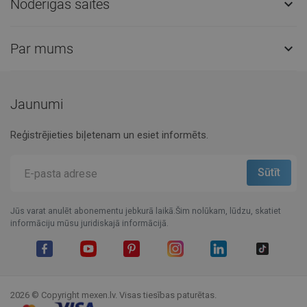
Noderīgas saites

Par mums

Jaunumi
Reģistrējieties biļetenam un esiet informēts.
Jūs varat anulēt abonementu jebkurā laikā.Šim nolūkam, lūdzu, skatiet
informāciju mūsu juridiskajā informācijā.
Facebook
YouTube
Pinterest
Instagram
LinkedIn
TikTok
2026 © Copyright mexen.lv. Visas tiesības paturētas.