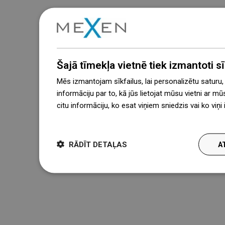
Šajā tīmekļa vietnē tiek izmantoti sīk
Mēs izmantojam sīkfailus, lai personalizētu saturu
informāciju par to, kā jūs lietojat mūsu vietni ar mū
citu informāciju, ko esat viņiem sniedzis vai ko viņ
więcej
RĀDĪT DETAĻAS
A