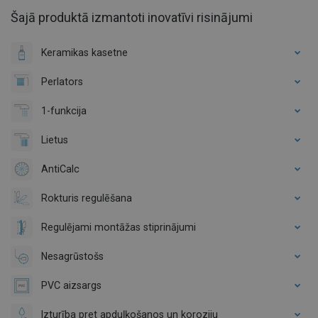
Šajā produktā izmantoti inovatīvi risinājumi
Keramikas kasetne
Perlators
1-funkcija
Lietus
AntiCalc
Rokturis regulēšana
Regulējami montāžas stiprinājumi
Nesagrūstošs
PVC aizsargs
Izturība pret apduļķošanos un koroziju