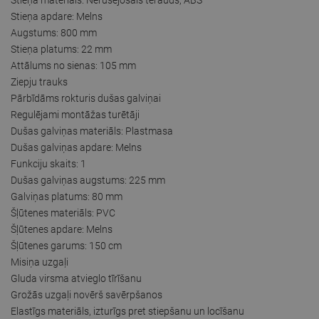
Stieņa apdare: Melns
Augstums: 800 mm
Stieņa platums: 22 mm
Attālums no sienas: 105 mm
Ziepju trauks
Pārbīdāms rokturis dušas galviņai
Regulējami montāžas turētāji
Dušas galviņas materiāls: Plastmasa
Dušas galviņas apdare: Melns
Funkciju skaits: 1
Dušas galviņas augstums: 225 mm
Galviņas platums: 80 mm
Šļūtenes materiāls: PVC
Šļūtenes apdare: Melns
Šļūtenes garums: 150 cm
Misiņa uzgaļi
Gluda virsma atvieglo tīrīšanu
Grožās uzgaļi novērš savērpšanos
Elastīgs materiāls, izturīgs pret stiepšanu un locīšanu