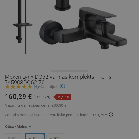
Mexen Lynx DQ62 vannas komplekts, melns -
745903DQ62-70
(0)
(4)
Jautājumi
160,29 €
19,98%
(t.sk. PVN)
Mazumtirdzniecības cena:
200,30 €
Zemākā cena pēdējo 30 dienu laikā
pirms atlaides: 160,29 €
Krāsa
- Melns