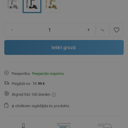
favorite_border
-
+
Ielikt grozā
Pieejamība:
Pieejamās vispirms
Piegāde no:
11.99 €
Atgriež līdz 100 dienām
cilvēkiem
iegādājās šo produktu.
0