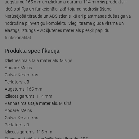
augstumu 165 mm un izliekuma garumu 114 mm šis produkts ir
ideāls stilīga un funkcionāla izkārtojuma nodrošināšanai.
Nerūsējošā tērauda un ABS stienis, kā arī plastmasas dušas galva
nodrošina pilnvērtīgu komplektu. Viegli tīrāma gluda virsma un
elastīgs, izturīgs PVC šļūtenes materiāls piešķir papildu
funkcionalitāti.
Produkta specifikācija:
Izlietnes maisītāja materiāls: Misiņš
Apdare: Melns
Galva: Keramikas
Perlators: Jā
Augstums: 165 mm
Izlieces garums: 114 mm
Vannas maisītāja materiāls: Misiņš
Apdare: Melns
Galva: Keramikas
Perlators: Jā
Izlieces garums: 115 mm
Stieņa materiāls: Nerūsējošais tērauds, ABS