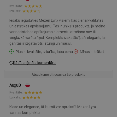
Kvalitāte:
Izskats:
Iesaku iegādāties Mexen Lynx visiem, kas ciena kvalitātes
un estētikas apvienojumu. Tas ir unikāls produkts, jo melno
vannasistabas aprīkojuma elementu atrašana nav tik
viegla, kā varētu šķist. Komplekts izskatās īpaši eleganti, lai
gan tas ir izgatavots izturīgi un masīvi.
Plusi:
kvalitāte, izturība, laba cena.
Mīnusi:
trūkst.
Rādīt oriģinālo komentāru
Atsauksme attiecas uz šo produktu
AuguB
Kvalitāte:
Izskats:
Klase un elegance, tā īsumā var aprakstīt Mexen Lynx
vannas komplektu.