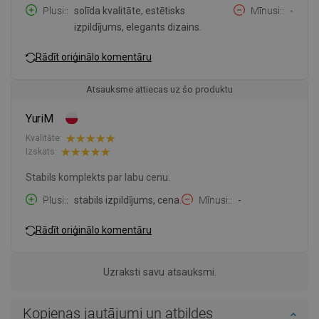
Plusi:
solīda kvalitāte, estētisks
Mīnusi:
-
izpildījums, elegants dizains.
Rādīt oriģinālo komentāru
Atsauksme attiecas uz šo produktu
YuriM
Kvalitāte:
Izskats:
Stabils komplekts par labu cenu.
Plusi:
stabils izpildījums, cena.
Mīnusi:
-
Rādīt oriģinālo komentāru
Uzraksti savu atsauksmi.
Kopienas jautājumi un atbildes