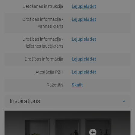
Lietošanas instrukcija
Lejupielādēt
Drošības informācija -
Lejupielādēt
vannas krāns
Drošības informācija -
Lejupielādēt
izlietnes jaucējkrāns
Drošības informācija
Lejupielādēt
Atestācija PZH
Lejupielādēt
Ražotājs
Skatīt
Inspirations