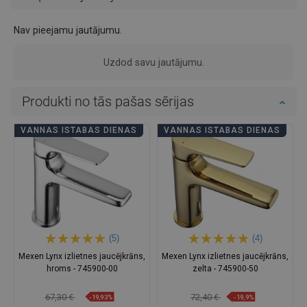
Nav pieejamu jautājumu.
Uzdod savu jautājumu.
Produkti no tās pašas sērijas
VANNAS ISTABAS DIENAS
VANNAS ISTABAS DIENAS
(5)
(4)
Mexen Lynx izlietnes jaucējkrāns,
Mexen Lynx izlietnes jaucējkrāns,
hroms - 745900-00
zelta - 745900-50
67,30 €
72,40 €
-19,93%
-19,9%