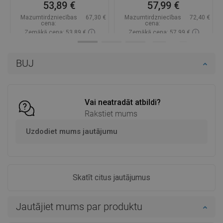
53,89 €
57,99 €
Mazumtirdzniecības
67,30 €
Mazumtirdzniecības
72,40 €
cena:
cena:
Zemākā cena: 53,89 €
Zemākā cena: 57,99 €
Pieejamība:
Pieejamās vispirms
Pieejamība:
Pieejamās vispirms
BUJ
Ielikt grozā
Ielikt grozā
Salīdzināt
favorite_border
Iecienītākie
Salīdzināt
favorite_border
Iecienītākie
Vai neatradāt atbildi?
Rakstiet mums
Uzdodiet mums jautājumu
Skatīt citus jautājumus
Jautājiet mums par produktu