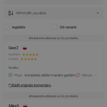
Kārtot pēc:
Jaunākie
Iegādāts
Citi varianti
Atsauksme attiecas uz šo produktu
GeorZ
Kvalitāte:
Izskats:
Iesaku.
Plusi:
komplekts atbilst manām gaidām.
Mīnusi:
-
Rādīt oriģinālo komentāru
Atsauksme attiecas uz šo produktu
MikeS