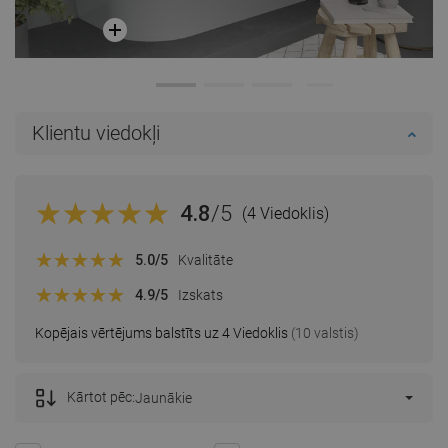
Klientu viedokļi
4.8
/5
(4 Viedoklis)
5.0
/5
Kvalitāte
4.9
/5
Izskats
Kopējais vērtējums balstīts uz 4 Viedoklis
(10 valstis)
Kārtot pēc:
Jaunākie