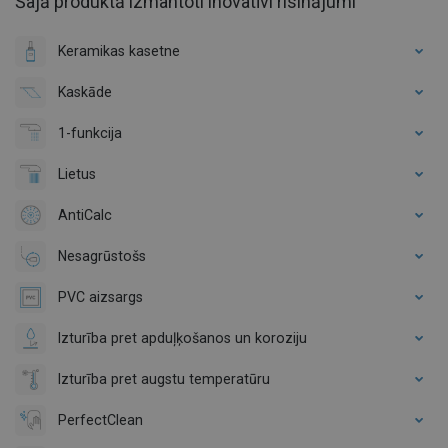
Šajā produktā izmantoti inovatīvi risinājumi
Keramikas kasetne
Kaskāde
1-funkcija
Lietus
AntiCalc
Nesagrūstošs
PVC aizsargs
Izturība pret apduļķošanos un koroziju
Izturība pret augstu temperatūru
PerfectClean