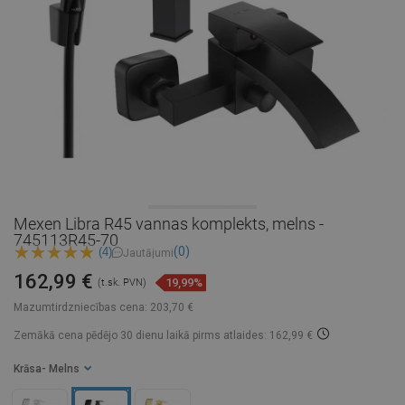
Mexen Libra R45 vannas komplekts, melns -
745113R45-70
(0)
(4)
Jautājumi
162,99 €
19,99%
(t.sk. PVN)
Mazumtirdzniecības cena:
203,70 €
Zemākā cena pēdējo 30 dienu laikā
pirms atlaides: 162,99 €
Krāsa
- Melns