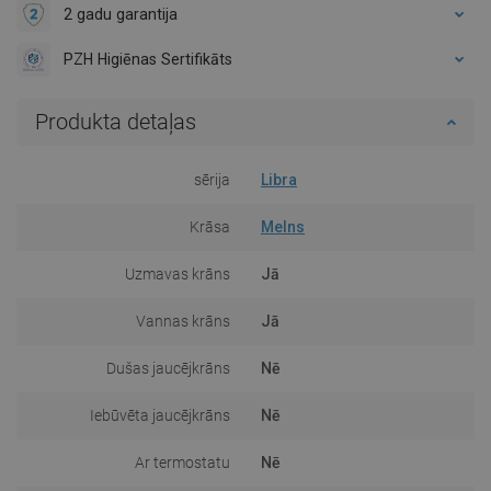
2 gadu garantija
PZH Higiēnas Sertifikāts
Produkta detaļas
sērija
Libra
Krāsa
Melns
Uzmavas krāns
Jā
Vannas krāns
Jā
Dušas jaucējkrāns
Nē
Iebūvēta jaucējkrāns
Nē
Ar termostatu
Nē