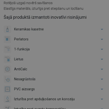
Rotējoši uzgaļi novērš savīšanos
Elastīgs materiāls, izturīgs pret stiepšanu un locīšanu
Šajā produktā izmantoti inovatīvi risinājumi
Keramikas kasetne
Perlators
1-funkcija
Lietus
AntiCalc
Nesagrūstošs
PVC aizsargs
Izturība pret apduļķošanos un koroziju
Izturība pret augstu temperatūru