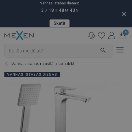
Vannas istabas dienas:
3
18
48
42
D
H
M
S
close
Skatīt
0
search
Vannasistabas maisītāju komplekti
VANNAS ISTABAS DIENAS