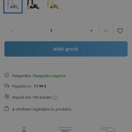
favorite_border
-
+
Ielikt grozā
Pieejamība:
Pieejamās vispirms
Piegāde no:
11.99 €
Atgriež līdz 100 dienām
cilvēkiem
iegādājās šo produktu.
4