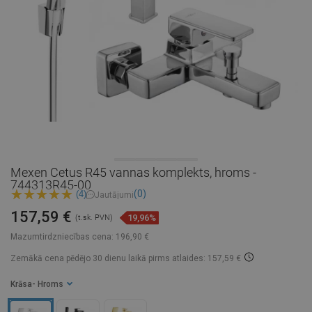
Mexen Cetus R45 vannas komplekts, hroms -
744313R45-00
(0)
(4)
Jautājumi
157,59 €
19,96%
(t.sk. PVN)
Mazumtirdzniecības cena:
196,90 €
Zemākā cena pēdējo 30 dienu laikā
pirms atlaides: 157,59 €
Krāsa
- Hroms