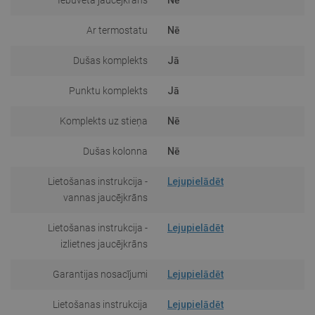
Ar termostatu
Nē
Dušas komplekts
Jā
Punktu komplekts
Jā
Komplekts uz stieņa
Nē
Dušas kolonna
Nē
Lietošanas instrukcija -
Lejupielādēt
vannas jaucējkrāns
Lietošanas instrukcija -
Lejupielādēt
izlietnes jaucējkrāns
Garantijas nosacījumi
Lejupielādēt
Lietošanas instrukcija
Lejupielādēt