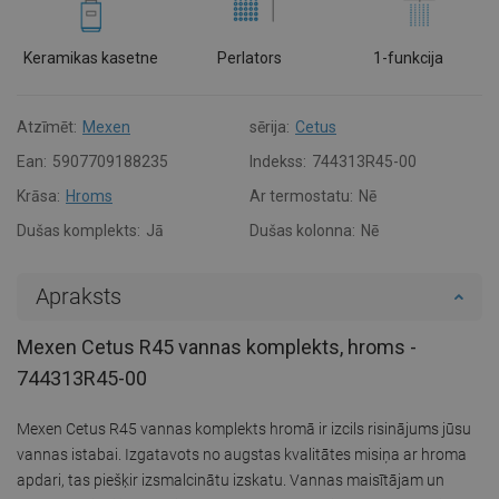
Keramikas kasetne
Perlators
1-funkcija
Atzīmēt:
Mexen
sērija:
Cetus
Ean:
5907709188235
Indekss:
744313R45-00
Krāsa:
Hroms
Ar termostatu:
Nē
Dušas komplekts:
Jā
Dušas kolonna:
Nē
Apraksts
Mexen Cetus R45 vannas komplekts, hroms -
744313R45-00
Mexen Cetus R45 vannas komplekts hromā ir izcils risinājums jūsu
vannas istabai. Izgatavots no augstas kvalitātes misiņa ar hroma
apdari, tas piešķir izsmalcinātu izskatu. Vannas maisītājam un