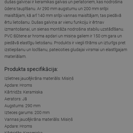
dušas galviņai ir keramikas galvas un perlatoriem, kas nodrošina
ūdens taupīšanu. Ar 290 mm augstumu un 200 mm snīpi
maisītājam, kā arī 140 mm snīpi vannas maisītājam, tas piedāvā
ērtu lietošanu. Dušas galviņa ar vienu funkciju ir ērtnav
izmantošanai, un sienas montāža nodrošina stabilu uzstādīšanu.
PVC šļūtene ar hroma apdari un misiņa galiem ir 150 cm gara un
piedāvā elastīgu lietošanu. Produkts ir viegli tīrāms un izturīgs pret
izstiepšanu un locīšanu, pateicoties gludajai virsmai un elastīgajam
materiālam.
Produkta specifikācija:
Izlietnes jaucējkrāna materiāls: Misiņš
Apdare: Hroms
Kārtridžs: Keramiska
Aerators: Jā
Augstums: 290 mm
Izteces garums: 200 mm
Vannas jaucējkrāna materiāls: Misiņš
Apdare: Hroms
Kārtridžs: Keramiska