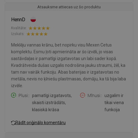
Atsauksme attiecas uz šo produktu
HennD
Kvalitāte:
Izskats:
Meklēju vannas krānu, bet nopirku visu Mexen Cetus
komplektu. Esmu ļoti apmierināta ar šo izvēli, jo visas
sastāvdaļas ir pamatīgi izgatavotas un labi sader kopā.
Kvadrātveida dušas uzgalis nodrošina jauku straumi, žēl, ka
tam nav vairāk funkciju. Abas baterijas ir izgatavotas no
metāla, nevis no ķīniešu plastmasas, domāju, ka tā bija laba
izvēle.
Plusi:
pamatīgi izgatavots,
Mīnusi:
uzgalim ir
skaisti izstrādāts,
tikai viena
klasiskā krāsa
funkcija
Rādīt oriģinālo komentāru