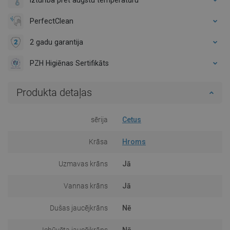
PerfectClean
2 gadu garantija
PZH Higiēnas Sertifikāts
Produkta detaļas
sērija
Cetus
Krāsa
Hroms
Uzmavas krāns
Jā
Vannas krāns
Jā
Dušas jaucējkrāns
Nē
Iebūvēta jaucējkrāns
Nē