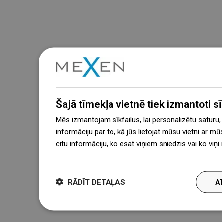
Šajā tīmekļa vietnē tiek izmantoti sīk
Mēs izmantojam sīkfailus, lai personalizētu saturu
informāciju par to, kā jūs lietojat mūsu vietni ar mū
citu informāciju, ko esat viņiem sniedzis vai ko viņ
więcej
RĀDĪT DETAĻAS
A