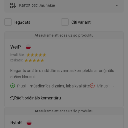
Kārtot pēc:
Jaunākie
Iegādāts
Citi varianti
Atsauksme attiecas uz šo produktu
WeiP
Kvalitāte:
Izskats:
Elegants un ātri uzstādāms vannas komplekts ar oriģinālu
dušas klausuli.
Plusi:
mūsdienīgs dizains, laba kvalitāte
Mīnusi:
-
Rādīt oriģinālo komentāru
Atsauksme attiecas uz šo produktu
RytaR