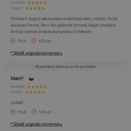
Kvalitāte:
Izskats:
Pirmkārt, augsts akumulatora darbības laiks, otrkārt, forša
austiņas forma. Šie ir divi galvenie iemesli, kāpēc izvēlējos
tieši šo vannas istabas komplektu no Mexen.
Plusi:
-
Mīnusi:
-
Rādīt oriģinālo komentāru
Atsauksme attiecas uz šo produktu
MarkP
Kvalitāte:
Izskats:
Lieliski!
Plusi:
-
Mīnusi:
-
Rādīt oriģinālo komentāru