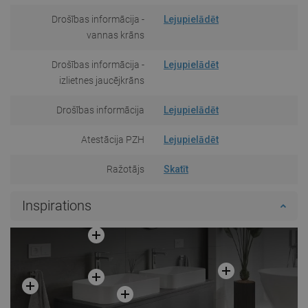
Drošības informācija -
Lejupielādēt
vannas krāns
Drošības informācija -
Lejupielādēt
izlietnes jaucējkrāns
Drošības informācija
Lejupielādēt
Atestācija PZH
Lejupielādēt
Ražotājs
Skatīt
Inspirations