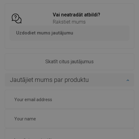
Salīdzināt
favorite_border
Iecienītākie
Salīdzināt
favorite_border
Iecienītākie
Vai neatradāt atbildi?
Rakstiet mums
Uzdodiet mums jautājumu
Skatīt citus jautājumus
Jautājiet mums par produktu