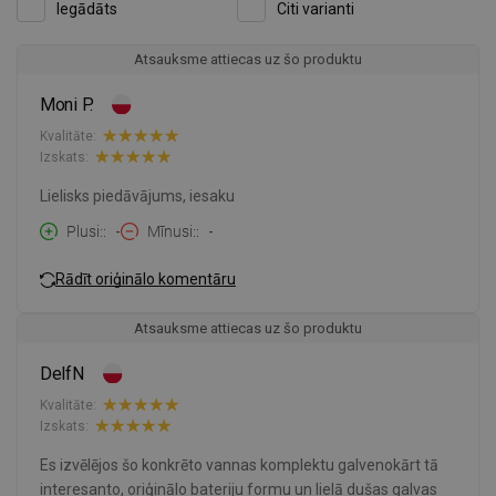
Iegādāts
Citi varianti
Atsauksme attiecas uz šo produktu
Moni P.
Kvalitāte:
Izskats:
Lielisks piedāvājums, iesaku
Plusi:
-
Mīnusi:
-
Rādīt oriģinālo komentāru
Atsauksme attiecas uz šo produktu
DelfN
Kvalitāte:
Izskats:
Es izvēlējos šo konkrēto vannas komplektu galvenokārt tā
interesanto, oriģinālo bateriju formu un lielā dušas galvas