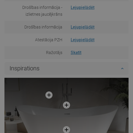
Drošības informācija -
Lejupielādēt
izlietnes jaucējkrāns
Drošības informācija
Lejupielādēt
Atestācija PZH
Lejupielādēt
Ražotājs
Skatīt
Inspirations