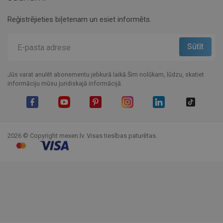
Reģistrējieties biļetenam un esiet informēts.
Jūs varat anulēt abonementu jebkurā laikā.Šim nolūkam, lūdzu, skatiet
informāciju mūsu juridiskajā informācijā.
Facebook
YouTube
Pinterest
Instagram
LinkedIn
TikTok
2026 © Copyright mexen.lv. Visas tiesības paturētas.