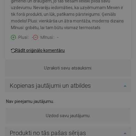
ģimenei un draugiem, jo tas tiešām lieliski pilda savu
uzdevumu. Nevarēju iedomāties, ka uzņēmumam Mexen ir
tik forši produkti, un lūk, patīkams pārsteigums. Ģeniāls
modelis! Plusi: vienkārša un ātra montāža, moderns dizains
Mīnusi: gribētu, lai tam būtu vismaz termostats
Plusi:
-
Mīnusi:
-
Rādīt oriģinālo komentāru
Uzraksti savu atsauksmi.
Kopienas jautājumi un atbildes
Nav pieejamu jautājumu.
Uzdod savu jautājumu.
Produkti no tās pašas sērijas