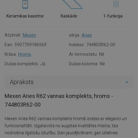
Keramikas kasetne
Kaskāde
1-funkcija
Atzīmēt:
Mexen
sērija:
Aries
Ean:
5907709186569
Indekss:
744803R62-00
Krāsa:
Hroms
Ar termostatu:
Nē
Dušas komplekts:
Jā
Dušas kolonna:
Nē
Apraksts
Mexen Aries R62 vannas komplekts, hroms -
744803R62-00
Mexen Aries R62 vannas komplekts hromā izceļas ar eleganci un
funkcionalitāti. Izgatavots no augstas kvalitātes misiņa, tas
nodrošina ilgstošu izturību. Gan jaucējkrānam, gan izlietnes