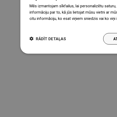
Mēs izmantojam sīkfailus, lai personalizētu saturu
informāciju par to, kā jūs lietojat mūsu vietni ar mū
citu informāciju, ko esat viņiem sniedzis vai ko viņ
więcej
RĀDĪT DETAĻAS
A