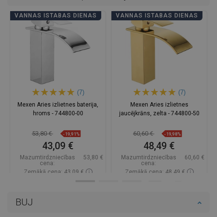
VANNAS ISTABAS DIENAS
VANNAS ISTABAS DIENAS
(7)
(7)
Mexen Aries izlietnes baterija,
Mexen Aries izlietnes
hroms - 744800-00
jaucējkrāns, zelta - 744800-50
53,80 €
60,60 €
-19,91%
-19,98%
43,09 €
48,49 €
Mazumtirdzniecības
53,80 €
Mazumtirdzniecības
60,60 €
cena:
cena:
Zemākā cena: 43,09 €
Zemākā cena: 48,49 €
Pieejamība:
Pieejamās vispirms
Pieejamība:
Pieejamās vispirms
BUJ
Ielikt grozā
Ielikt grozā