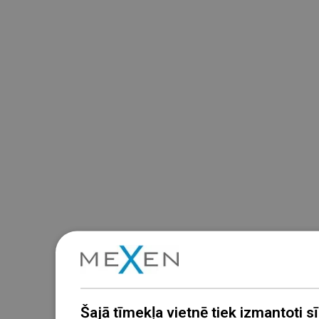
Šajā tīmekļa vietnē tiek izmantoti sīk