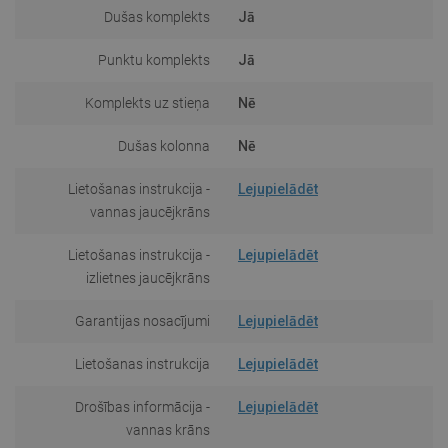
Dušas komplekts
Jā
Punktu komplekts
Jā
Komplekts uz stieņa
Nē
Dušas kolonna
Nē
Lietošanas instrukcija -
Lejupielādēt
vannas jaucējkrāns
Lietošanas instrukcija -
Lejupielādēt
izlietnes jaucējkrāns
Garantijas nosacījumi
Lejupielādēt
Lietošanas instrukcija
Lejupielādēt
Drošības informācija -
Lejupielādēt
vannas krāns