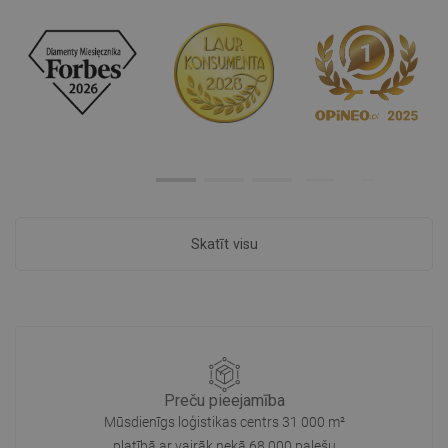
Skatīt visu
Preču pieejamība
Mūsdienīgs loģistikas centrs 31 000 m²
platībā ar vairāk nekā 68 000 palešu