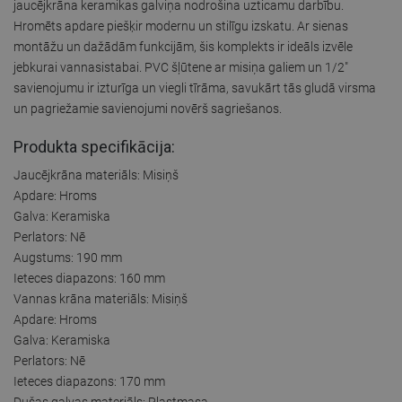
jaucējkrāna keramikas galviņa nodrošina uzticamu darbību.
Hromēts apdare piešķir modernu un stilīgu izskatu. Ar sienas
montāžu un dažādām funkcijām, šis komplekts ir ideāls izvēle
jebkurai vannasistabai. PVC šļūtene ar misiņa galiem un 1/2"
savienojumu ir izturīga un viegli tīrāma, savukārt tās gludā virsma
un pagriežamie savienojumi novērš sagriešanos.
Produkta specifikācija:
Jaucējkrāna materiāls: Misiņš
Apdare: Hroms
Galva: Keramiska
Perlators: Nē
Augstums: 190 mm
Ieteces diapazons: 160 mm
Vannas krāna materiāls: Misiņš
Apdare: Hroms
Galva: Keramiska
Perlators: Nē
Ieteces diapazons: 170 mm
Dušas galvas materiāls: Plastmasa