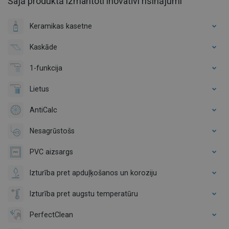
Šajā produktā izmantoti inovatīvi risinājumi
Keramikas kasetne
Kaskāde
1-funkcija
Lietus
AntiCalc
Nesagrūstošs
PVC aizsargs
Izturība pret apduļķošanos un koroziju
Izturība pret augstu temperatūru
PerfectClean