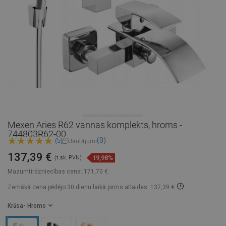
Mexen Aries R62 vannas komplekts, hroms -
744803R62-00
(0)
(5)
Jautājumi
137,39 €
19,98%
(t.sk. PVN)
Mazumtirdzniecības cena:
171,70 €
Zemākā cena pēdējo 30 dienu laikā
pirms atlaides: 137,39 €
Krāsa
- Hroms