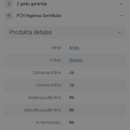
2 gadu garantija
PZH Higiēnas Sertifikāts
Produkta detaļas
sērija
Aries
Krāsa
Hroms
Uzmavas krāns
Jā
Vannas krāns
Jā
Dušas jaucējkrāns
Nē
Iebūvēta jaucējkrāns
Nē
Ar termostatu
Nē