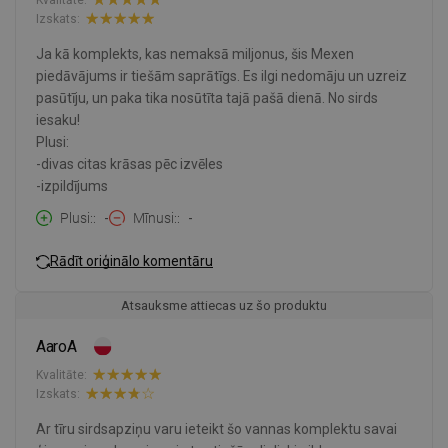
Izskats:
Ja kā komplekts, kas nemaksā miljonus, šis Mexen
piedāvājums ir tiešām saprātīgs. Es ilgi nedomāju un uzreiz
pasūtīju, un paka tika nosūtīta tajā pašā dienā. No sirds
iesaku!
Plusi:
-divas citas krāsas pēc izvēles
-izpildījums
Plusi:
-
Mīnusi:
-
Rādīt oriģinālo komentāru
Atsauksme attiecas uz šo produktu
AaroA
Kvalitāte:
Izskats:
Ar tīru sirdsapziņu varu ieteikt šo vannas komplektu savai