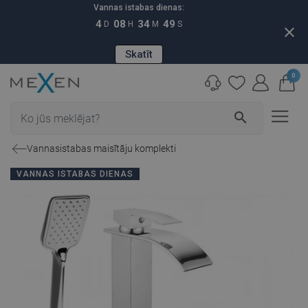
Vannas istabas dienas:
4
08
34
48
D
H
M
S
close
Skatīt
0
search
Vannasistabas maisītāju komplekti
VANNAS ISTABAS DIENAS