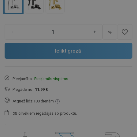
favorite_border
-
+
Ielikt grozā
Pieejamība:
Pieejamās vispirms
Piegāde no:
11.99 €
Atgriež līdz 100 dienām
cilvēkiem
iegādājās šo produktu.
2
3