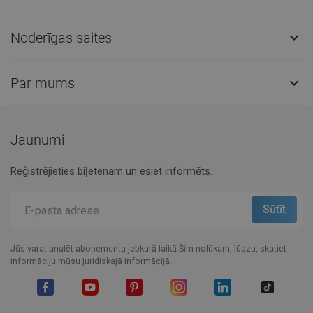
Noderīgas saites

Par mums

Jaunumi
Reģistrējieties biļetenam un esiet informēts.
Jūs varat anulēt abonementu jebkurā laikā.Šim nolūkam, lūdzu, skatiet
informāciju mūsu juridiskajā informācijā.
Facebook
YouTube
Pinterest
Instagram
LinkedIn
TikTok