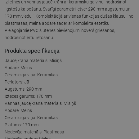
izlietnes un vannas jaucējkrāni ar keramisku galviņu, nodrošinot
ilgstošu kalpošanu. Svarīgi parametri ietver 290 mm augstumu un
170 mm vieduli. Komplektācijā ar vienas funkcijas dušas klausuli no
plastmasas, melnā apdare sader ar komplekta estētiku.
Pielāgojamie PVC šļūtenes pievienojumi novērš griešanos,
nodrošinot ērtu lietošanu.
Produkta specifikācija:
Jaucējkrāna materiāls: Misiņš
Apdare: Melns
Ceramic galviņa: Keramikas
Perlators: Jā
Augstums: 290 mm
Izteces garums: 170 mm
Vannas jaucējkrāna materiāls: Misiņš
Apdare: Melns
Ceramic galviņa: Keramikas
Platums: 170 mm
Nodevēja materiāls: Plastmasa
Nodevēja apdare: Melns