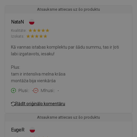
Atsauksme attiecas uz šo produktu
NataN
Kvalitāte:
Izskats:
Kā vannas istabas komplektu par šādu summu, tas ir ļoti
labi izgatavots, iesaku!
Plus:
tam ir intensīva melna krāsa
montāža bija vienkārša
Plusi:
-
Mīnusi:
-
Rādīt oriģinālo komentāru
Atsauksme attiecas uz šo produktu
EugeR