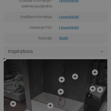
Drošības informācija -
Lejupielādēt
izlietnes jaucējkrāns
Drošības informācija
Lejupielādēt
Atestācija PZH
Lejupielādēt
Ražotājs
Skatīt
Inspirations