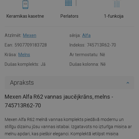
Keramikas kasetne
Perlators
1-funkcija
Atzīmēt:
Mexen
sērija:
Alfa
Ean:
5907709183728
Indekss:
745713R62-70
Krāsa:
Melns
Ar termostatu:
Nē
Dušas komplekts:
Jā
Dušas kolonna:
Nē
Apraksts
Mexen Alfa R62 vannas jaucējkrāns, melns -
745713R62-70
Mexen Alfa R62 melnā vannas komplekts piedāvā modernu un
stilīgu dizainu jūsu vannas istabai. Izgatavots no izturīga misiņa ar
melnu apdari, kas piešķir eleganci. Komplektā ietilpst misiņa