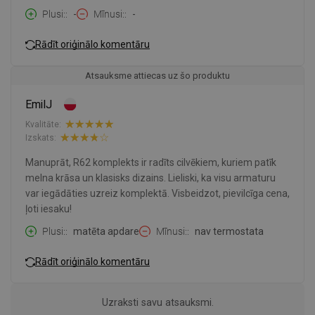
Plusi:
-
Mīnusi:
-
Rādīt oriģinālo komentāru
Atsauksme attiecas uz šo produktu
EmilJ
Kvalitāte:
Izskats:
Manuprāt, R62 komplekts ir radīts cilvēkiem, kuriem patīk
melna krāsa un klasisks dizains. Lieliski, ka visu armaturu
var iegādāties uzreiz komplektā. Visbeidzot, pievilcīga cena,
ļoti iesaku!
Plusi:
matēta apdare
Mīnusi:
nav termostata
Rādīt oriģinālo komentāru
Uzraksti savu atsauksmi.