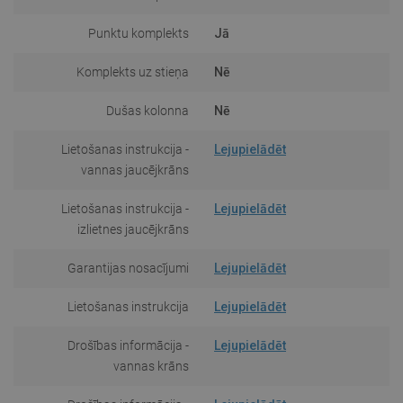
Punktu komplekts
Jā
Komplekts uz stieņa
Nē
Dušas kolonna
Nē
Lietošanas instrukcija -
Lejupielādēt
vannas jaucējkrāns
Lietošanas instrukcija -
Lejupielādēt
izlietnes jaucējkrāns
Garantijas nosacījumi
Lejupielādēt
Lietošanas instrukcija
Lejupielādēt
Drošības informācija -
Lejupielādēt
vannas krāns