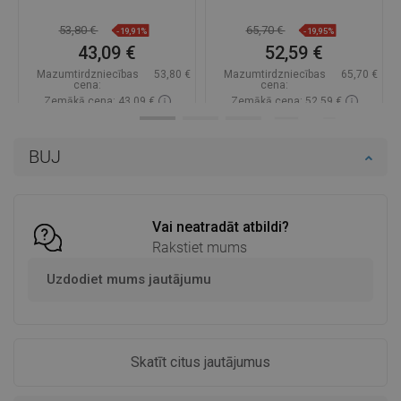
53,80 €
65,70 €
-19,91%
-19,95%
43,09 €
52,59 €
Mazumtirdzniecības
53,80 €
Mazumtirdzniecības
65,70 €
cena:
cena:
Zemākā cena: 43,09 €
Zemākā cena: 52,59 €
Pieejamība:
Pieejamās vispirms
Pieejamība:
Pieejamās vispirms
BUJ
Ielikt grozā
Ielikt grozā
Salīdzināt
favorite_border
Iecienītākie
Salīdzināt
favorite_border
Iecienītākie
Vai neatradāt atbildi?
Rakstiet mums
Uzdodiet mums jautājumu
Skatīt citus jautājumus