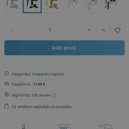
favorite_border
-
+
Ielikt grozā
Pieejamība:
Pieejamās vispirms
Piegāde no:
11.99 €
Atgriež līdz 100 dienām
cilvēkiem
iegādājās šo produktu.
1
2