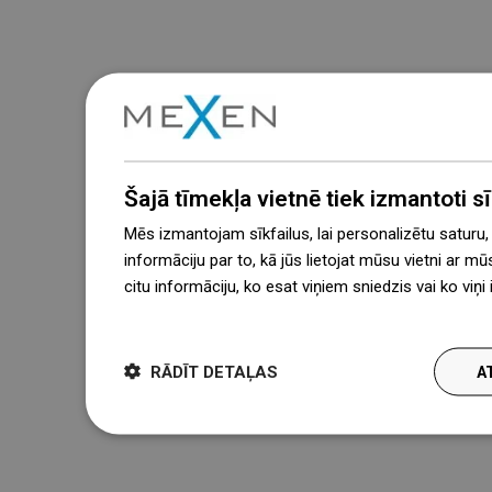
Šajā tīmekļa vietnē tiek izmantoti sīk
Mēs izmantojam sīkfailus, lai personalizētu saturu
informāciju par to, kā jūs lietojat mūsu vietni ar mū
citu informāciju, ko esat viņiem sniedzis vai ko viņ
więcej
RĀDĪT DETAĻAS
A