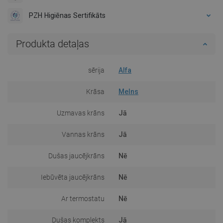
PZH Higiēnas Sertifikāts
Produkta detaļas
sērija
Alfa
Krāsa
Melns
Uzmavas krāns
Jā
Vannas krāns
Jā
Dušas jaucējkrāns
Nē
Iebūvēta jaucējkrāns
Nē
Ar termostatu
Nē
Dušas komplekts
Jā