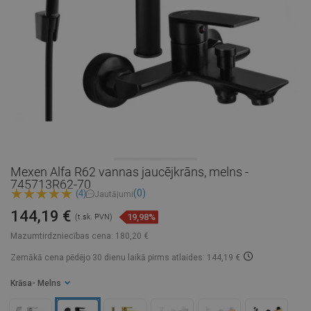
Mexen Alfa R62 vannas jaucējkrāns, melns -
745713R62-70
(0)
(4)
Jautājumi
144,19 €
19,98%
(t.sk. PVN)
Mazumtirdzniecības cena:
180,20 €
Zemākā cena pēdējo 30 dienu laikā
pirms atlaides: 144,19 €
Krāsa
- Melns