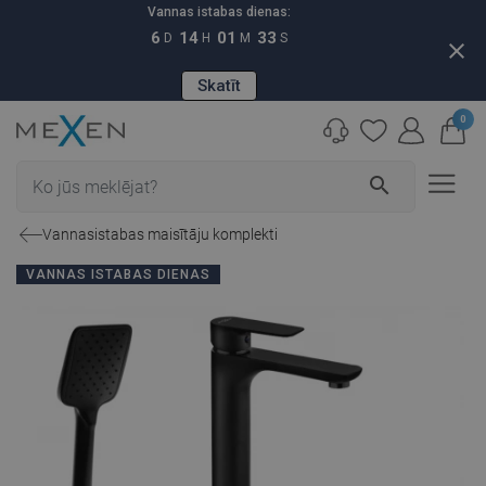
Vannas istabas dienas:
6
14
01
33
D
H
M
S
close
Skatīt
0
search
Vannasistabas maisītāju komplekti
VANNAS ISTABAS DIENAS