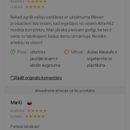
Kvalitāte:
Izskats:
Nekad agrāk nebiju saskāries ar uzņēmuma Mexen
produktiem līdz brīdim, kad iegādājos no viņiem Alfa R62
modeļa komplektu. Man jāsaka pavisam godīgi, ka tas ir
viens no labākajiem, kādus esmu izmantojis. Noteikti
ieteikšu to citiem!
Plusi:
izlietnes
Mīnusi:
dušas klausule ir
jaucējkrānam ir
izgatavota no
ideāls augstums
plastikāta
Rādīt oriģinālo komentāru
Atsauksme attiecas uz šo produktu
MariG
Kvalitāte:
Izskats:
Patiesi labākais!