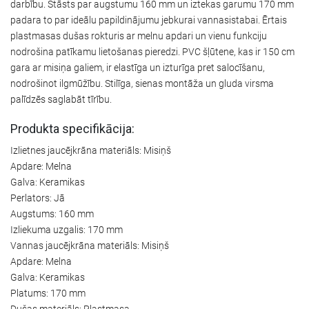
darbību. Stāsts par augstumu 160 mm un iztekas garumu 170 mm
padara to par ideālu papildinājumu jebkurai vannasistabai. Ērtais
plastmasas dušas rokturis ar melnu apdari un vienu funkciju
nodrošina patīkamu lietošanas pieredzi. PVC šļūtene, kas ir 150 cm
gara ar misiņa galiem, ir elastīga un izturīga pret salocīšanu,
nodrošinot ilgmūžību. Stilīga, sienas montāža un gluda virsma
palīdzēs saglabāt tīrību.
Produkta specifikācija:
Izlietnes jaucējkrāna materiāls: Misiņš
Apdare: Melna
Galva: Keramikas
Perlators: Jā
Augstums: 160 mm
Izliekuma uzgalis: 170 mm
Vannas jaucējkrāna materiāls: Misiņš
Apdare: Melna
Galva: Keramikas
Platums: 170 mm
Dušas materiāls: Plastmasa