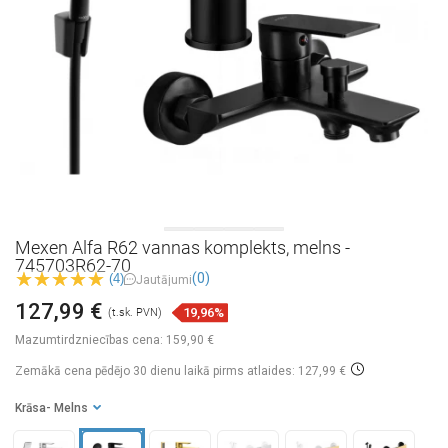
Mexen Alfa R62 vannas komplekts, melns -
745703R62-70
(0)
(4)
Jautājumi
127,99 €
19,96%
(t.sk. PVN)
Mazumtirdzniecības cena:
159,90 €
Zemākā cena pēdējo 30 dienu laikā
pirms atlaides: 127,99 €
Krāsa
- Melns