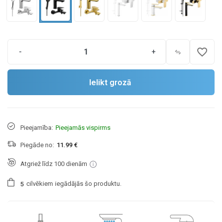
favorite_border
-
+
Ielikt grozā
Pieejamība:
Pieejamās vispirms
Piegāde no:
11.99 €
Atgriež līdz 100 dienām
cilvēkiem
iegādājās šo produktu.
5