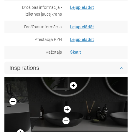
Drošības informācija -
Lejupielādēt
izlietnes jaucējkrāns
Drošības informācija
Lejupielādēt
Atestācija PZH
Lejupielādēt
Ražotājs
Skatīt
Inspirations