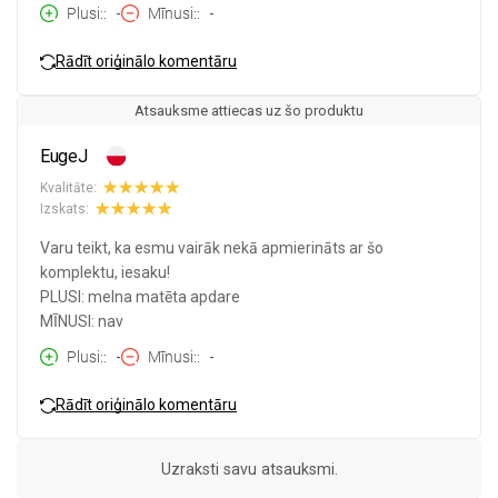
Plusi:
-
Mīnusi:
-
Rādīt oriģinālo komentāru
Atsauksme attiecas uz šo produktu
EugeJ
Kvalitāte:
Izskats:
Varu teikt, ka esmu vairāk nekā apmierināts ar šo
komplektu, iesaku!
PLUSI: melna matēta apdare
MĪNUSI: nav
Plusi:
-
Mīnusi:
-
Rādīt oriģinālo komentāru
Uzraksti savu atsauksmi.