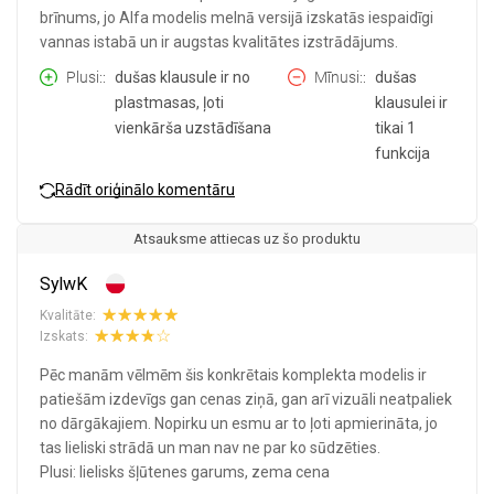
brīnums, jo Alfa modelis melnā versijā izskatās iespaidīgi
vannas istabā un ir augstas kvalitātes izstrādājums.
Plusi:
dušas klausule ir no
Mīnusi:
dušas
plastmasas, ļoti
klausulei ir
vienkārša uzstādīšana
tikai 1
funkcija
Rādīt oriģinālo komentāru
Atsauksme attiecas uz šo produktu
SylwK
Kvalitāte:
Izskats:
Pēc manām vēlmēm šis konkrētais komplekta modelis ir
patiešām izdevīgs gan cenas ziņā, gan arī vizuāli neatpaliek
no dārgākajiem. Nopirku un esmu ar to ļoti apmierināta, jo
tas lieliski strādā un man nav ne par ko sūdzēties.
Plusi: lielisks šļūtenes garums, zema cena