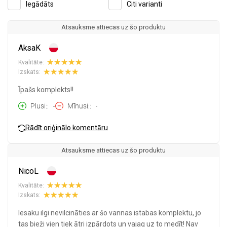
Iegādāts
Citi varianti
Atsauksme attiecas uz šo produktu
AksaK
Kvalitāte:
Izskats:
Īpašs komplekts!!
Plusi:
-
Mīnusi:
-
Rādīt oriģinālo komentāru
Atsauksme attiecas uz šo produktu
NicoL
Kvalitāte:
Izskats:
Iesaku ilgi nevilcināties ar šo vannas istabas komplektu, jo
tas bieži vien tiek ātri izpārdots un vajag uz to medīt! Nav