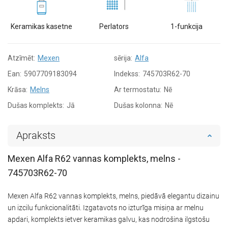
Keramikas kasetne
Perlators
1-funkcija
Atzīmēt:
Mexen
sērija:
Alfa
Ean:
5907709183094
Indekss:
745703R62-70
Krāsa:
Melns
Ar termostatu:
Nē
Dušas komplekts:
Jā
Dušas kolonna:
Nē
Apraksts
Mexen Alfa R62 vannas komplekts, melns -
745703R62-70
Mexen Alfa R62 vannas komplekts, melns, piedāvā elegantu dizainu
un izcilu funkcionalitāti. Izgatavots no izturīga misiņa ar melnu
apdari, komplekts ietver keramikas galvu, kas nodrošina ilgstošu