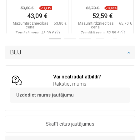
53,80 €
65,70 €
-19,91%
-19,95%
43,09 €
52,59 €
Mazumtirdzniecības
53,80 €
Mazumtirdzniecības
65,70 €
cena:
cena:
Zemākā cena: 43,09 €
Zemākā cena: 52,59 €
Pieejamība:
Pieejamās vispirms
Pieejamība:
Pieejamās vispirms
BUJ
Ielikt grozā
Ielikt grozā
Salīdzināt
favorite_border
Iecienītākie
Salīdzināt
favorite_border
Iecienītākie
Vai neatradāt atbildi?
Rakstiet mums
Uzdodiet mums jautājumu
Skatīt citus jautājumus