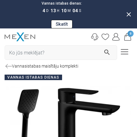
Vannas istabas dienas:
4
13
10
03
D
H
M
S
close
Skatīt
0
search
Vannasistabas maisītāju komplekti
VANNAS ISTABAS DIENAS