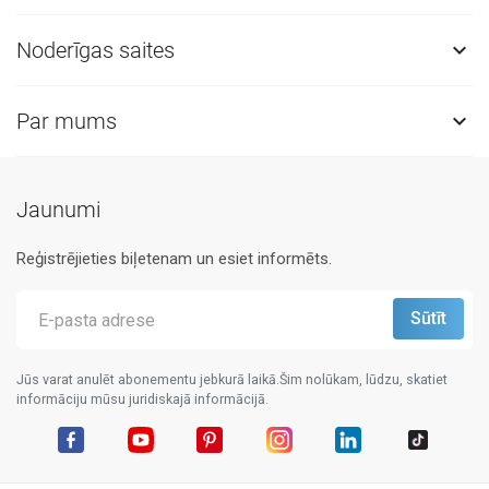
Noderīgas saites

Par mums

Jaunumi
Reģistrējieties biļetenam un esiet informēts.
Jūs varat anulēt abonementu jebkurā laikā.Šim nolūkam, lūdzu, skatiet
informāciju mūsu juridiskajā informācijā.
Facebook
YouTube
Pinterest
Instagram
LinkedIn
TikTok