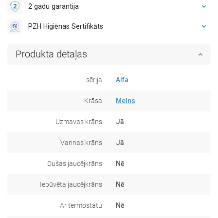
2 gadu garantija
PZH Higiēnas Sertifikāts
Produkta detaļas
sērija
Alfa
Krāsa
Melns
Uzmavas krāns
Jā
Vannas krāns
Jā
Dušas jaucējkrāns
Nē
Iebūvēta jaucējkrāns
Nē
Ar termostatu
Nē