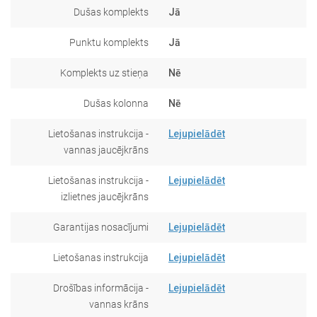
Dušas komplekts
Jā
Punktu komplekts
Jā
Komplekts uz stieņa
Nē
Dušas kolonna
Nē
Lietošanas instrukcija -
Lejupielādēt
vannas jaucējkrāns
Lietošanas instrukcija -
Lejupielādēt
izlietnes jaucējkrāns
Garantijas nosacījumi
Lejupielādēt
Lietošanas instrukcija
Lejupielādēt
Drošības informācija -
Lejupielādēt
vannas krāns