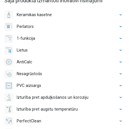
Šajā produktā izmantoti inovatīvi risinājumi
Keramikas kasetne
Perlators
1-funkcija
Lietus
AntiCalc
Nesagrūstošs
PVC aizsargs
Izturība pret apduļķošanos un koroziju
Izturība pret augstu temperatūru
PerfectClean