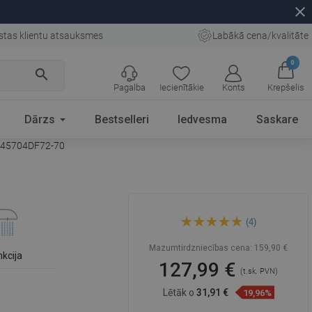
close
stas klientu atsauksmes
Labākā cena/kvalitāte
0
search
Pagalba
Iecienītākie
Konts
Krepšelis
Dārzs
Bestselleri
Iedvesma
Saskare
 745704DF72-70
Mexen Alfa DF72 dušas
(4)
komplekts, melns -
745704DF72-70
Mazumtirdzniecības cena:
159,90 €
nkcija
127,99 €
(t.sk. PVN)
Lētāk o
31,91 €
19,96%