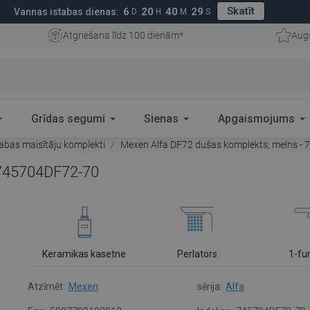
Skatīt
6
20
40
28
Vannas istabas dienas:
D
H
M
S
Atgriešana līdz 100 dienām*
Aug
Grīdas segumi
Sienas
Apgaismojums
abas maisītāju komplekti
Mexen Alfa DF72 dušas komplekts, melns -
 745704DF72-70
Keramikas kasetne
Perlators
1-fu
Atzīmēt:
Mexen
sērija:
Alfa