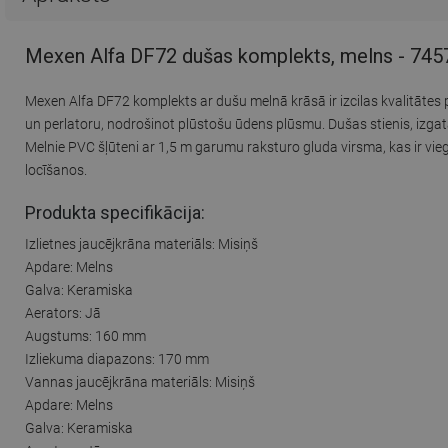
Mexen Alfa DF72 dušas komplekts, melns - 74
Mexen Alfa DF72 komplekts ar dušu melnā krāsā ir izcilas kvalitātes 
un perlatoru, nodrošinot plūstošu ūdens plūsmu. Dušas stienis, izg
Melnie PVC šļūteni ar 1,5 m garumu raksturo gluda virsma, kas ir viegli
locīšanos.
Produkta specifikācija:
Izlietnes jaucējkrāna materiāls: Misiņš
Apdare: Melns
Galva: Keramiska
Aerators: Jā
Augstums: 160 mm
Izliekuma diapazons: 170 mm
Vannas jaucējkrāna materiāls: Misiņš
Apdare: Melns
Galva: Keramiska