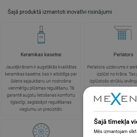
Šajā produktā izmantoti inovatīvi risinājumi
Keramikas kasetne
Perlators
Jaucējkrānam ir augstākās kvalitātes
Perlatora uzdevums ir aerē
keramikas kasetne, kas ir atbildīga par
izplūst no krāna. Tas
ūdens sajaukšanu un nodrošina
izplūstošo strūklu ievēroj
vienmērīgu plūsmas regulēšanu. Tā
kas ļauj samazināt ūden
garantē augstu lietošanas komfortu
ikdienas darbību laikā,
ilglaicīgi, saglabājot regulēšanas
samazinot rēķin
vieglumu un precizitāti.
Šajā tīmekļa vi
Mēs izmantojam sīkfai