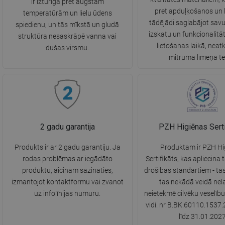
ir izturīga pret augstām
pret apduļķošanos un k
temperatūrām un lielu ūdens
tādējādi saglabājot savu
spiedienu, un tās mīkstā un gludā
izskatu un funkcionalitāt
struktūra nesaskrāpē vanna vai
lietošanas laikā, neatk
dušas virsmu.
mitruma līmeņa te
2 gadu garantija
PZH Higiēnas Serti
Produkts ir ar 2 gadu garantiju. Ja
Produktam ir PZH Hi
rodas problēmas ar iegādāto
Sertifikāts, kas apliecina 
produktu, aicinām sazināties,
drošības standartiem - ta
izmantojot kontaktformu vai zvanot
tas nekādā veidā nela
uz infolīnijas numuru.
neietekmē cilvēku veselīb
vidi. nr B.BK.60110.1537.
līdz 31.01.202