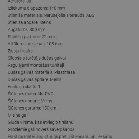
Aerators: Jā
Izliekuma diapazons: 140 mm
Stienīša materiāls: Nerūsējošais tērauds, ABS
Stienīša apdare: Melns
Augstums: 800 mm
Stienīša platums: 22 mm
Attālums no sienas: 105 mm
Ziepju trauks
Slīdošais turētājs dušas galvai
Regulējami montāžas turētāji
Dušas galvas materiāls: Plastmasa
Dušas galvas apdare: Melns
Funkciju skaits: 1
Šļūtenes materiāls: PVC
Šļūtenes apdare: Melns
Šļūtenes garums: 150 cm
Misiņa gali
Gluda virsma, kas atvieglo tīrīšanu
Groziemie gali novērš savērpšanos
Elastīgs materiāls, izturīgs pret izstiepšanu un liekšanu