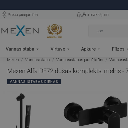
Preču pieejamība
Ērti maksājumi
Vannasistaba
Virtuve
Apkure
Flīzes
Mexen
Vannasistaba
Vannasistabas jaucējkrāni
Vannasist
Mexen Alfa DF72 dušas komplekts, melns -
VANNAS ISTABAS DIENAS