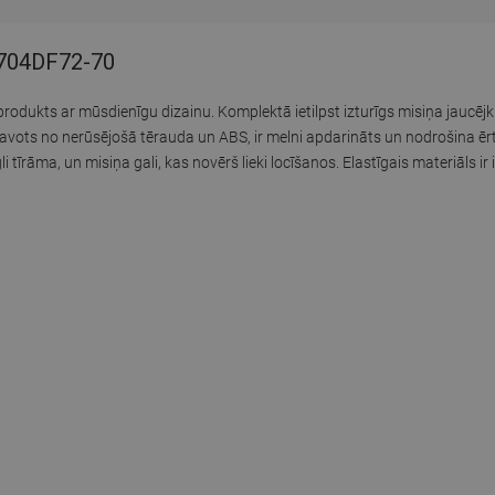
5704DF72-70
produkts ar mūsdienīgu dizainu. Komplektā ietilpst izturīgs misiņa jaucēj
atavots no nerūsējošā tērauda un ABS, ir melni apdarināts un nodrošina 
 tīrāma, un misiņa gali, kas novērš lieki locīšanos. Elastīgais materiāls ir