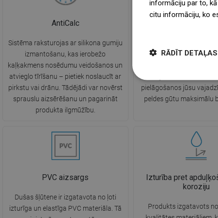
informāciju par to, kā
citu informāciju, ko e
AntiCalc
Rokturis regulē
więcej
Sistēma raksturojas ar silikona gumiju
Iespēja pielāgot dušas
RĀDĪT DETAĻAS
izmantošanu, kas ierobežo
augstumu un slīpuma leņķi
kaļķakmens nosēdumu veidošanos un
vadīt ūdens strūklu. 
atvieglo tīrīšanu – pietiek noslaucīt ar
regulēšana nodrošina
pirkstu vai drānu. Tādējādi var novērst
pielāgošanos jūsu vajadzī
sprauslu aizsērēšanu un pagarināt
peldes gūtu maksimālu 
produkta ilgmūžību.
PVC aizsargs
Izturība pret apduļķ
koroziju
Dušas šļūtene ir izgatavota no ļoti
Produkts izgatavots n
izturīga un elastīga PVC materiāla. Tā
kvalitātes materiāliem, k