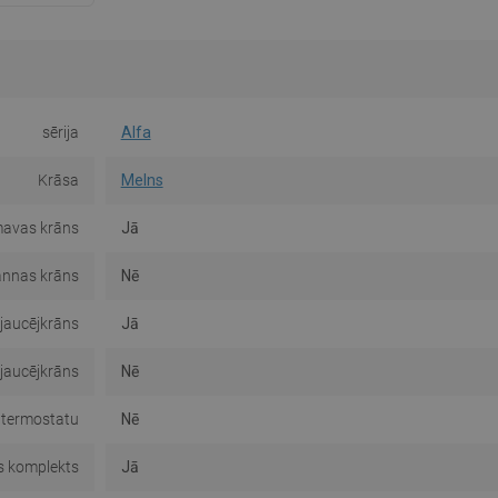
sērija
Alfa
Krāsa
Melns
avas krāns
Jā
nnas krāns
Nē
jaucējkrāns
Jā
 jaucējkrāns
Nē
 termostatu
Nē
 komplekts
Jā