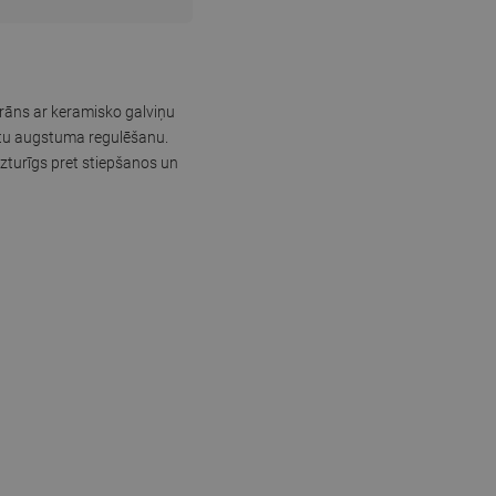
krāns ar keramisko galviņu
ērtu augstuma regulēšanu.
 izturīgs pret stiepšanos un