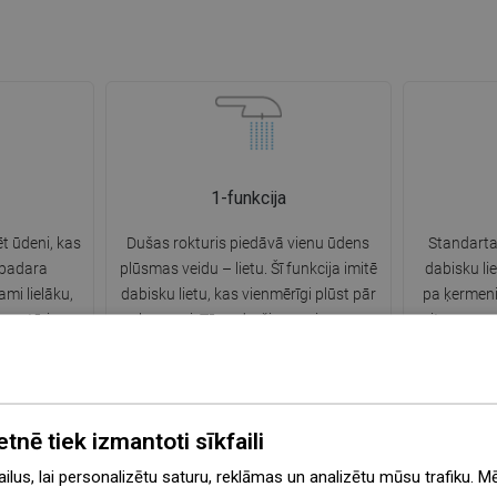
1-funkcija
t ūdeni, kas
Dušas rokturis piedāvā vienu ūdens
Standarta
 padara
plūsmas veidu – lietu. Šī funkcija imitē
dabisku lie
ami lielāku,
dabisku lietu, kas vienmērīgi plūst pār
pa ķermeni
s patēriņu
ķermeni. Tā nodrošina maigu un
mitruma saj
 tādējādi
relaksējošu sajūtu peldēšanās laikā,
relaksējoš
us.
kas kļūst par īstu relaksācijas brīdi.
ikdie
etnē tiek izmantoti sīkfaili
lus, lai personalizētu saturu, reklāmas un analizētu mūsu trafiku. M