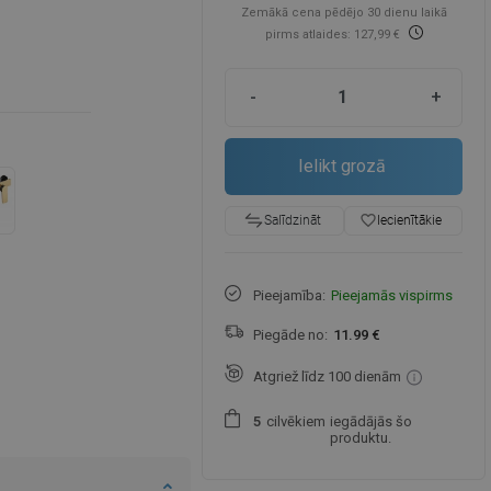
Zemākā cena pēdējo 30 dienu laikā
pirms atlaides: 127,99 €
-
+
Ielikt grozā
favorite_border
Iecienītākie
Salīdzināt
Pieejamība:
Pieejamās vispirms
Piegāde no:
11.99 €
Atgriež līdz 100 dienām
cilvēkiem
iegādājās šo
5
produktu.