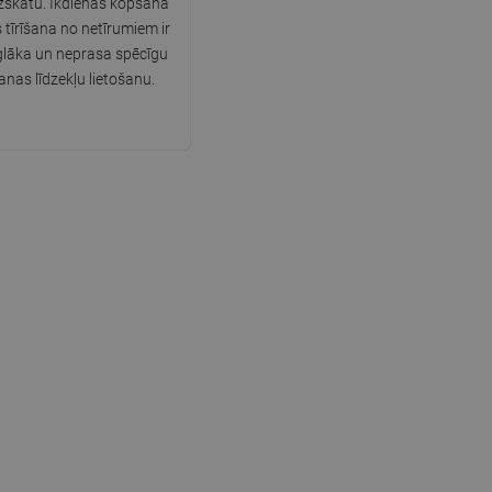
izskatu. Ikdienas kopšana
 tīrīšana no netīrumiem ir
SWEDISH
glāka un neprasa spēcīgu
FINNISH
as līdzekļu lietošanu.
PORTUGUESE
CROATIAN
GREEK
SLOVENIAN