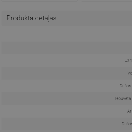
Produkta detaļas
Uzm
Va
Dušas 
Iebūvēta
Ar
Dušas