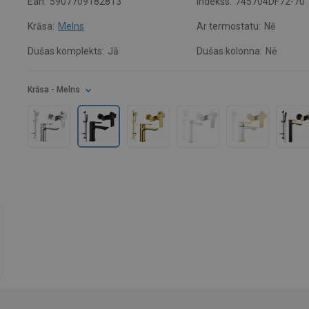
Ean:
5907709182813
Indekss:
745704DF72-70
Krāsa:
Melns
Ar termostatu:
Nē
Dušas komplekts:
Jā
Dušas kolonna:
Nē
Krāsa
- Melns