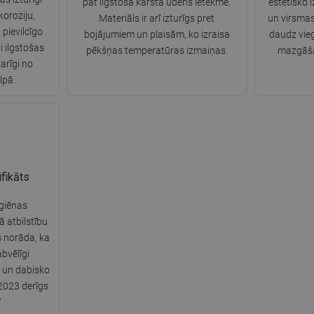
pat ilgstošā karstā ūdens ietekmē.
estētisko 
oroziju,
Materiāls ir arī izturīgs pret
un virsmas
 pievilcīgo
bojājumiem un plaisām, ko izraisa
daudz vie
i ilgstošas
pēkšņas temperatūras izmaiņas.
mazgāšan
arīgi no
lpā.
fikāts
giēnas
tā atbilstību
s norāda, ka
bvēlīgi
u un dabisko
2023 derīgs
7