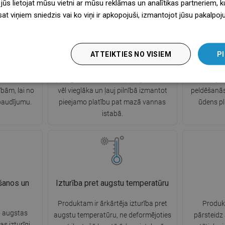
 jūs lietojat mūsu vietni ar mūsu reklāmas un analītikas partneriem, ku
sat viņiem sniedzis vai ko viņi ir apkopojuši, izmantojot jūsu pakalpo
šana
Regulējami montāžas stiprinājumi
 roktura
Produkts ir aprīkots ar regulējamiem
Pateicoti
ATTEIKTIES NO VISIEM
PI
 ļauj ērtāk
montāžas stiprinājumiem. Ar to
uzgaļiem,
Rokturis
palīdzību precīza augstuma
neatkarīgi n
 labāku
pielāgošana sienas stiprinājumiem ir
risināj
bām, lai no
vēl vieglāka un ļauj pilnībā izmantot
peldēšanās
baudījumu.
pieejamo platību pat mazā vannas
ūdens p
istabā.
ošanos un
Izturība pret augstu temperatūru
Produktam ir ārkārtēja izturība pret
Produkt
o augstas
augstu temperatūru, ne deformējoties
pārsteidz
as izturīgi