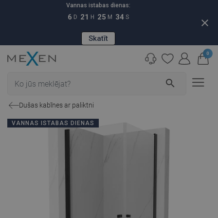
Vannas istabas dienas:
6
21
25
33
D
H
M
S
close
Skatīt
0
search
Dušas kabīnes ar paliktni
VANNAS ISTABAS DIENAS