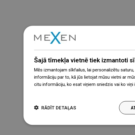
Šajā tīmekļa vietnē tiek izmantoti sīk
Mēs izmantojam sīkfailus, lai personalizētu saturu
informāciju par to, kā jūs lietojat mūsu vietni ar mū
citu informāciju, ko esat viņiem sniedzis vai ko viņ
więcej
RĀDĪT DETAĻAS
A