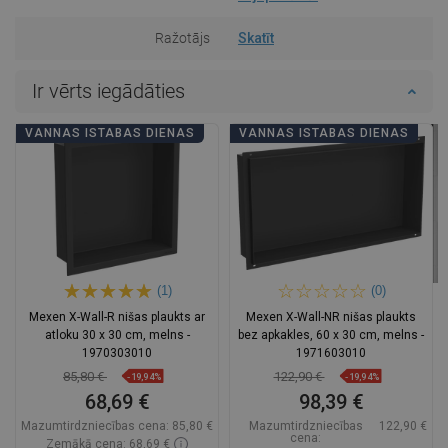
Ražotājs
Skatīt
Ir vērts iegādāties
VANNAS ISTABAS DIENAS
VANNAS ISTABAS DIENAS
(1)
(0)
Mexen X-Wall-R nišas plaukts ar
Mexen X-Wall-NR nišas plaukts
atloku 30 x 30 cm, melns -
bez apkakles, 60 x 30 cm, melns -
1970303010
1971603010
85,80 €
122,90 €
-19,94%
-19,94%
68,69 €
98,39 €
Mazumtirdzniecības cena:
85,80 €
Mazumtirdzniecības
122,90 €
cena:
Zemākā cena: 68,69 €