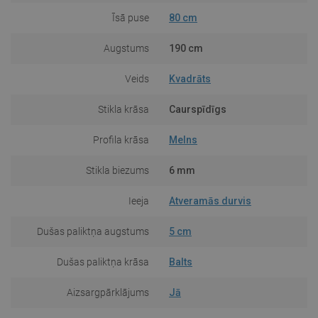
Īsā puse
80 cm
Augstums
190 cm
Veids
Kvadrāts
Stikla krāsa
Caurspīdīgs
Profila krāsa
Melns
Stikla biezums
6 mm
Ieeja
Atveramās durvis
Dušas paliktņa augstums
5 cm
Dušas paliktņa krāsa
Balts
Aizsargpārklājums
Jā