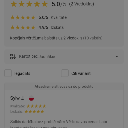
5.0
/5
(2 Viedoklis)
5.0
/5
Kvalitāte
4.9
/5
Izskats
Kopējais vērtējums balstīts uz 2 Viedoklis
(10 valstis)
Kārtot pēc:
Jaunākie
Iegādāts
Citi varianti
Atsauksme attiecas uz šo produktu
Sylw J.
Kvalitāte:
Izskats:
Solīds darbība bez problēmām Vērts savas cenas Labi