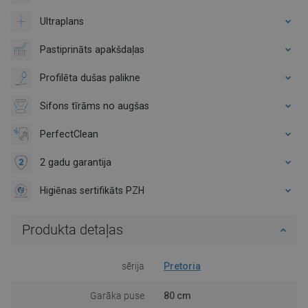
Ultraplans
Pastiprināts apakšdaļas
Profilēta dušas palikne
Sifons tīrāms no augšas
PerfectClean
2 gadu garantija
Higiēnas sertifikāts PZH
Produkta detaļas
sērija
Pretoria
Garāka puse
80 cm