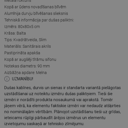
Metāla rokturis
Kopā ar ūdens novadīšanas blīvēm
Alumīnija durvju blīvēšanas slieksnis
Tehniskā informācija par dušas paliktni:
Izmērs: 80x80x5 cm
Krāsa: Balta
Tips: Kvadrātveida, Slim
Materiāls: Sanitārais akrils
Pastiprināta apakša
Kopā ar augšēji tīrāmu sifonu
Notekas diametrs: 90 mm
Aizbāžņa apdare: Melna
UZMANĪBU!
Dušas kabīnes, durvis un sienas ir standarta variantā pielāgotas
uzstādīšanai uz noteiktu izmēru dušas paliktņiem. Tieši šie
izmēri ir norādīti produkta nosaukumā vai aprakstā. Tomēr
jāņem vērā, ka elementu faktiskie izmēri var nedaudz atšķirties
no nominālajām vērtībām. Plānojot uzstādīšanu tieši uz grīdas,
ieteicams rūpīgi pārbaudīt ārējos izmērus un elementu
izvietojumu saskaņā ar tehnisko zīmējumu.