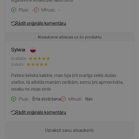
izgatavots Iesaku par labu cenu
Plusi:
-
Mīnusi:
-
Rādīt oriģinālo komentāru
Atsauksme attiecas uz šo produktu
Sylwia
Kvalitāte:
Izskats:
Patiesi lieliska kabīne, man bija ļoti svarīgs sekls dušas
statīvs, tā atbilda manām cerībām, esmu ļoti apmierināta,
iesaku no visas sirds.
Plusi:
Ērta atvēršana
Mīnusi:
Nav
Rādīt oriģinālo komentāru
Uzraksti savu atsauksmi.