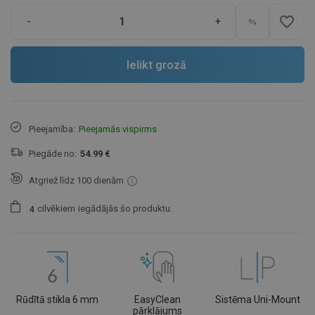
favorite_border
-
+
Ielikt grozā
Pieejamība:
Pieejamās vispirms
Piegāde no:
54.99 €
Atgriež līdz 100 dienām
cilvēkiem
iegādājās šo produktu.
4
Rūdītā stikla 6 mm
EasyClean
Sistēma Uni-Mount
pārklājums