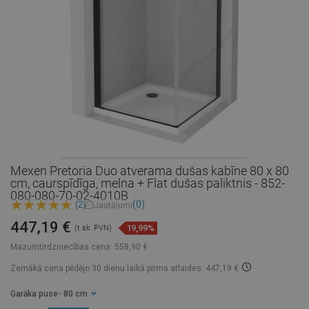
Mexen Pretoria Duo atverama dušas kabīne 80 x 80
cm, caurspīdīga, melna + Flat dušas paliktnis - 852-
080-080-70-02-4010B
(0)
(2)
Jautājumi
447,19 €
19,99%
(t.sk. PVN)
Mazumtirdzniecības cena:
558,90 €
Zemākā cena pēdējo 30 dienu laikā
pirms atlaides: 447,19 €
Garāka puse
- 80 cm