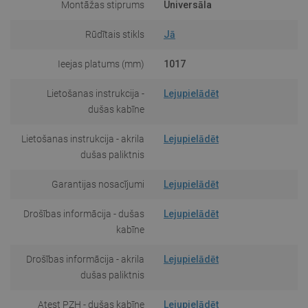
Montāžas stiprums
Universāla
Rūdītais stikls
Jā
Ieejas platums (mm)
1017
Lietošanas instrukcija -
Lejupielādēt
dušas kabīne
Lietošanas instrukcija - akrila
Lejupielādēt
dušas paliktnis
Garantijas nosacījumi
Lejupielādēt
Drošības informācija - dušas
Lejupielādēt
kabīne
Drošības informācija - akrila
Lejupielādēt
dušas paliktnis
Atest PZH - dušas kabīne
Lejupielādēt