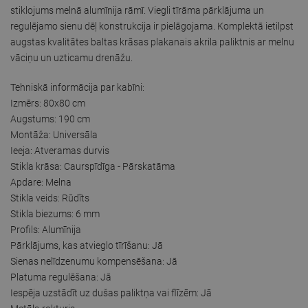
stiklojums melnā alumīnija rāmī. Viegli tīrāma pārklājuma un
regulējamo sienu dēļ konstrukcija ir pielāgojama. Komplektā ietilpst
augstas kvalitātes baltas krāsas plakanais akrila paliktnis ar melnu
vāciņu un uzticamu drenāžu.
Tehniskā informācija par kabīni:
Izmērs: 80x80 cm
Augstums: 190 cm
Montāža: Universāla
Ieeja: Atveramas durvis
Stikla krāsa: Caurspīdīga - Pārskatāma
Apdare: Melna
Stikla veids: Rūdīts
Stikla biezums: 6 mm
Profils: Alumīnija
Pārklājums, kas atvieglo tīrīšanu: Jā
Sienas nelīdzenumu kompensēšana: Jā
Platuma regulēšana: Jā
Iespēja uzstādīt uz dušas paliktņa vai flīzēm: Jā