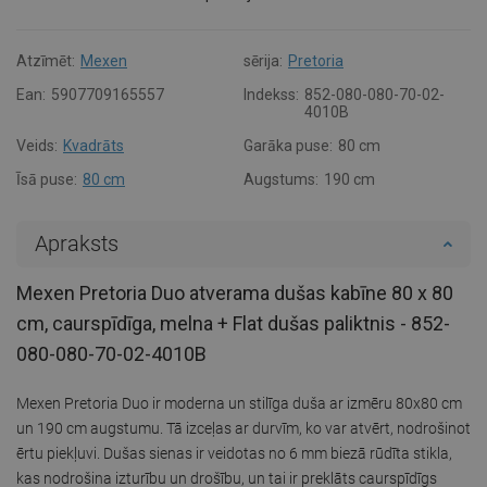
Atzīmēt:
Mexen
sērija:
Pretoria
Ean:
5907709165557
Indekss:
852-080-080-70-02-
4010B
Veids:
Kvadrāts
Garāka puse:
80 cm
Īsā puse:
80 cm
Augstums:
190 cm
Apraksts
Mexen Pretoria Duo atverama dušas kabīne 80 x 80
cm, caurspīdīga, melna + Flat dušas paliktnis - 852-
080-080-70-02-4010B
Mexen Pretoria Duo ir moderna un stilīga duša ar izmēru 80x80 cm
un 190 cm augstumu. Tā izceļas ar durvīm, ko var atvērt, nodrošinot
ērtu piekļuvi. Dušas sienas ir veidotas no 6 mm biezā rūdīta stikla,
kas nodrošina izturību un drošību, un tai ir preklāts caurspīdīgs