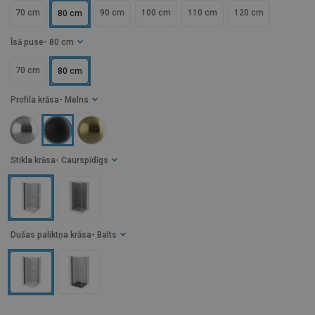
70 cm
90 cm
100 cm
110 cm
120 cm
80 cm
Īsā puse
- 80 cm
70 cm
80 cm
Profila krāsa
- Melns
Stikla krāsa
- Caurspīdīgs
Dušas paliktņa krāsa
- Balts