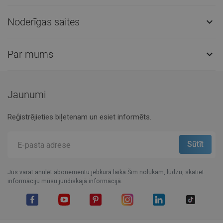
Noderīgas saites

Par mums

Jaunumi
Reģistrējieties biļetenam un esiet informēts.
Jūs varat anulēt abonementu jebkurā laikā.Šim nolūkam, lūdzu, skatiet
informāciju mūsu juridiskajā informācijā.
Facebook
YouTube
Pinterest
Instagram
LinkedIn
TikTok