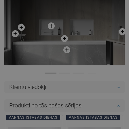
Salīdzināt
favorite_border
Iecienītākie
Salīdzināt
favorite_border
Iecienītākie
Klientu viedokļi
Produkti no tās pašas sērijas
VANNAS ISTABAS DIENAS
VANNAS ISTABAS DIENAS