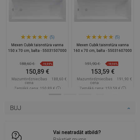
(5)
(5)
Mexen Cubik taisnstūra vanna
Mexen Cubik taisnstūra vanna
150 x 70 cm, balta - 55031507000
160 x 70 cm, balta - 55031607000
188,60 €
191,90 €
-19,99%
-19,96%
150,89 €
153,59 €
Mazumtirdzniecības
188,60 €
Mazumtirdzniecības
191,90 €
cena:
cena:
Zemākā cena: 150,89 €
Zemākā cena: 153,59 €
Pieejamība:
Pieejamās vispirms
Pieejamība:
Pieejamās vispirms
BUJ
Ielikt grozā
Ielikt grozā
Salīdzināt
favorite_border
Iecienītākie
Salīdzināt
favorite_border
Iecienītākie
Vai neatradāt atbildi?
Rakstiet mums