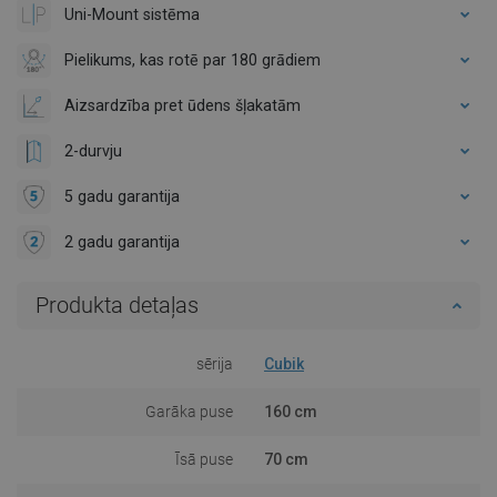
Uni-Mount sistēma
Pielikums, kas rotē par 180 grādiem
Aizsardzība pret ūdens šļakatām
2-durvju
5 gadu garantija
2 gadu garantija
Produkta detaļas
sērija
Cubik
Garāka puse
160 cm
Īsā puse
70 cm