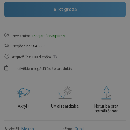
Ielikt grozā
Pieejamība:
Pieejamās vispirms
Piegāde no:
54.99 €
Atgriež līdz 100 dienām
cilvēkiem
iegādājās šo produktu.
1
1
Akryl+
UV aizsardzība
Noturība pret
apmākšanos
Atzīmēt:
Mexen
sērija:
Cubik