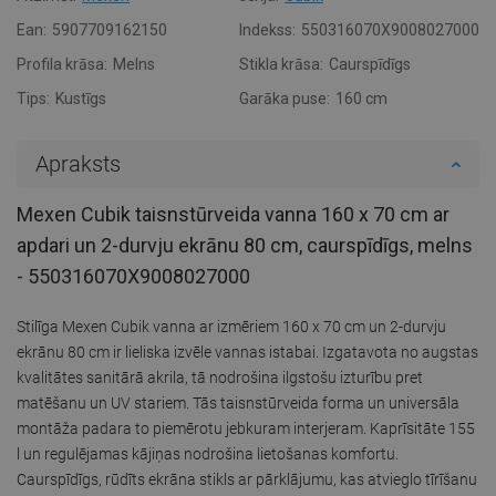
Ean:
5907709162150
Indekss:
550316070X9008027000
Profila krāsa:
Melns
Stikla krāsa:
Caurspīdīgs
Tips:
Kustīgs
Garāka puse:
160 cm
Apraksts
Mexen Cubik taisnstūrveida vanna 160 x 70 cm ar
apdari un 2-durvju ekrānu 80 cm, caurspīdīgs, melns
- 550316070X9008027000
Stilīga Mexen Cubik vanna ar izmēriem 160 x 70 cm un 2-durvju
ekrānu 80 cm ir lieliska izvēle vannas istabai. Izgatavota no augstas
kvalitātes sanitārā akrila, tā nodrošina ilgstošu izturību pret
matēšanu un UV stariem. Tās taisnstūrveida forma un universāla
montāža padara to piemērotu jebkuram interjeram. Kaprīsitāte 155
l un regulējamas kājiņas nodrošina lietošanas komfortu.
Caurspīdīgs, rūdīts ekrāna stikls ar pārklājumu, kas atvieglo tīrīšanu