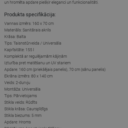
un hromēta apdare piešķir eleganci un funkcionalitāti.
Produkta specifikācija:
Vannas izmērs: 160 x 70 cm
Materiāls: Sanitārais akrils
Krāsa: Balta
Tips: Taisnstūrveida / Universāla
Kaprīsitāte: 155 l
Komplektā ar regulējamām kājiņām
Izturība pret matēšanu un UV stariem
Apdare: 160 cm (priekšējais panelis), 70 cm (sānu panelis)
Ekrāna izmērs: 80 x 140 cm
Veids: 2-durvju
Montāža: Universāla
Tips: Pārvietojams
Stikla veids: Rūdīts
Stikla krāsa: Caurspīdīgs
Stikla biezums: 5 mm
Apdare: Hroms