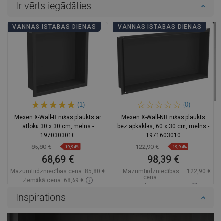
Ir vērts iegādāties
VANNAS ISTABAS DIENAS
VANNAS ISTABAS DIENAS
(1)
(0)
Mexen X-Wall-R nišas plaukts ar
Mexen X-Wall-NR nišas plaukts
atloku 30 x 30 cm, melns -
bez apkakles, 60 x 30 cm, melns -
1970303010
1971603010
85,80 €
122,90 €
-19,94%
-19,94%
68,69 €
98,39 €
Mazumtirdzniecības cena:
85,80 €
Mazumtirdzniecības
122,90 €
cena:
Zemākā cena: 68,69 €
Zemākā cena: 98,39 €
Pieejamība:
Pieejamās vispirms
Inspirations
Pieejamība:
Pieejamās vispirms
Ielikt grozā
Ielikt grozā