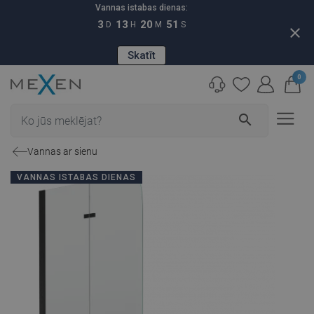
Vannas istabas dienas:
3
13
20
50
D
H
M
S
close
Skatīt
0
search
Vannas ar sienu
VANNAS ISTABAS DIENAS