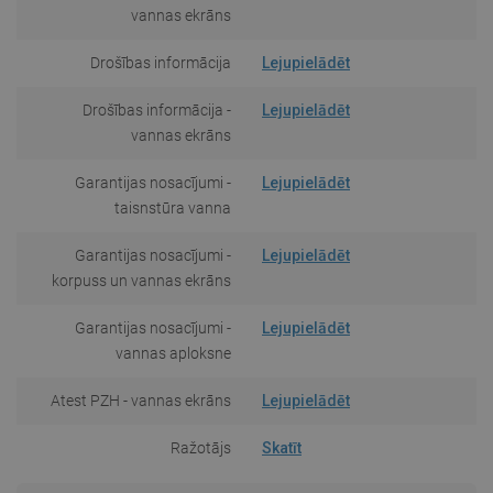
vannas ekrāns
Drošības informācija
Lejupielādēt
Drošības informācija -
Lejupielādēt
vannas ekrāns
Garantijas nosacījumi -
Lejupielādēt
taisnstūra vanna
Garantijas nosacījumi -
Lejupielādēt
korpuss un vannas ekrāns
Garantijas nosacījumi -
Lejupielādēt
vannas aploksne
Atest PZH - vannas ekrāns
Lejupielādēt
Ražotājs
Skatīt