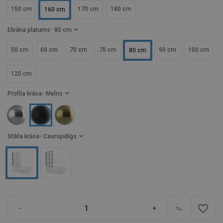
150 cm
170 cm
180 cm
160 cm
Ekrāna platums
- 80 cm
50 cm
60 cm
70 cm
75 cm
90 cm
100 cm
80 cm
120 cm
Profila krāsa
- Melns
Stikla krāsa
- Caurspīdīgs
favorite_border
-
+