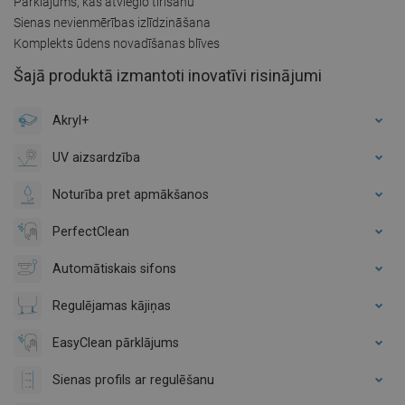
Pārklājums, kas atvieglo tīrīšanu
Sienas nevienmērības izlīdzināšana
Komplekts ūdens novadīšanas blīves
Šajā produktā izmantoti inovatīvi risinājumi
Akryl+
UV aizsardzība
Noturība pret apmākšanos
PerfectClean
Automātiskais sifons
Regulējamas kājiņas
EasyClean pārklājums
Sienas profils ar regulēšanu