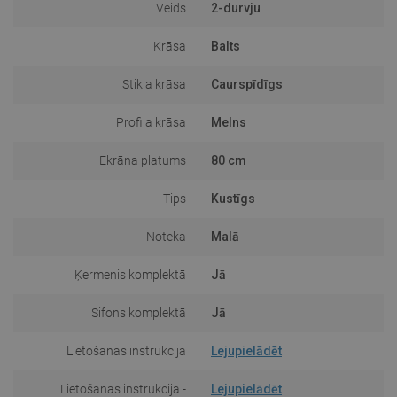
Veids
2-durvju
Krāsa
Balts
Stikla krāsa
Caurspīdīgs
Profila krāsa
Melns
Ekrāna platums
80 cm
Tips
Kustīgs
Noteka
Malā
Ķermenis komplektā
Jā
Sifons komplektā
Jā
Lietošanas instrukcija
Lejupielādēt
Lietošanas instrukcija -
Lejupielādēt