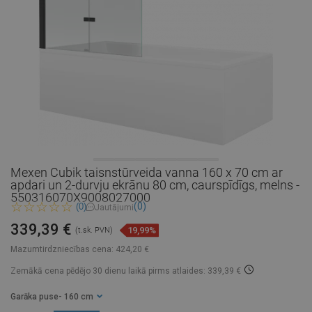
Mexen Cubik taisnstūrveida vanna 160 x 70 cm ar
apdari un 2-durvju ekrānu 80 cm, caurspīdīgs, melns -
550316070X9008027000
(0)
(0)
Jautājumi
339,39 €
19,99%
(t.sk. PVN)
Mazumtirdzniecības cena:
424,20 €
Zemākā cena pēdējo 30 dienu laikā
pirms atlaides: 339,39 €
Garāka puse
- 160 cm