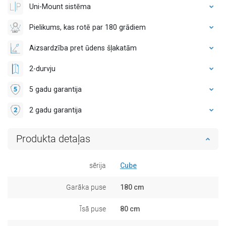
Uni-Mount sistēma
Pielikums, kas rotē par 180 grādiem
Aizsardzība pret ūdens šļakatām
2-durvju
5 gadu garantija
2 gadu garantija
Produkta detaļas
sērija
Cube
Garāka puse
180 cm
Īsā puse
80 cm