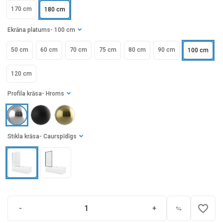
170 cm
180 cm
Ekrāna platums
- 100 cm
50 cm
60 cm
70 cm
75 cm
80 cm
90 cm
100 cm
120 cm
Profila krāsa
- Hroms
Stikla krāsa
- Caurspīdīgs
favorite_border
-
+