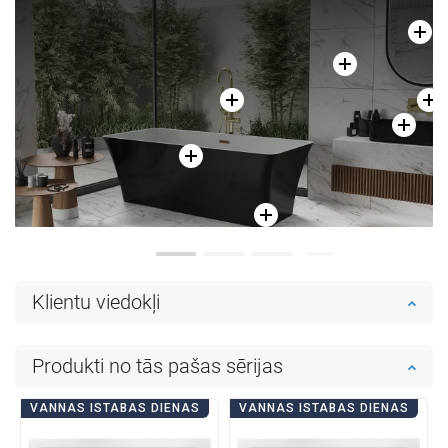
Salīdzināt
favorite_border
Iecienītākie
Salīdzināt
favorite_border
Iecienītākie
Klientu viedokļi
Produkti no tās pašas sērijas
VANNAS ISTABAS DIENAS
VANNAS ISTABAS DIENAS