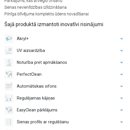
Pārklājums, kas atvieglo tīrīšanu
Sienas nevienlīdzības izlīdzināšana
Pilnīga blīvējuma komplekts ūdens novadīšanai
Šajā produktā izmantoti inovatīvi risinājumi
Akryl+
UV aizsardzība
Noturība pret apmākšanos
PerfectClean
Automātiskais sifons
Regulējamas kājiņas
EasyClean pārklājums
Sienas profils ar regulēšanu