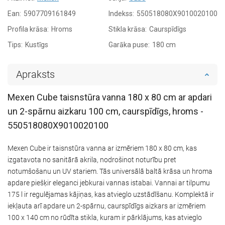
Ean:
5907709161849
Indekss:
550518080X9010020100
Profila krāsa:
Hroms
Stikla krāsa:
Caurspīdīgs
Tips:
Kustīgs
Garāka puse:
180 cm
Apraksts
Mexen Cube taisnstūra vanna 180 x 80 cm ar apdari
un 2-spārnu aizkaru 100 cm, caurspīdīgs, hroms -
550518080X9010020100
Mexen Cube ir taisnstūra vanna ar izmēriem 180 x 80 cm, kas
izgatavota no sanitārā akrila, nodrošinot noturību pret
notumšošanu un UV stariem. Tās universālā baltā krāsa un hroma
apdare piešķir eleganci jebkurai vannas istabai. Vannai ar tilpumu
175 l ir regulējamas kājiņas, kas atvieglo uzstādīšanu. Komplektā ir
iekļauta arī apdare un 2-spārnu, caurspīdīgs aizkars ar izmēriem
100 x 140 cm no rūdīta stikla, kuram ir pārklājums, kas atvieglo