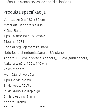
tīrīšanu un sienas nevienlīdzības izlīdzināšanu.
Produkta specifikācija:
Vannas izmērs: 180 x 80 cm
Materiāls: Sanitārais akrils
Krāsa: Balta
Tips: Taisnstūra / Universāla
Tilpums: 175 l
Kopā ar regulējamām kājiņām
Noturība pret notumšošanu un UV stariem
Apdare: 180 cm (priekšējais panelis), 80 cm (sānu panelis)
Aizkara izmērs: 100 x 140 cm
Veids: 2-spārnu
Montāža: Universāla
Tips: Pārvietojams
Stikla veids: Rūdīts
Stikla krāsa: Caurspīdīga
Stikla biezums: 5 mm
Apdare: Hroms