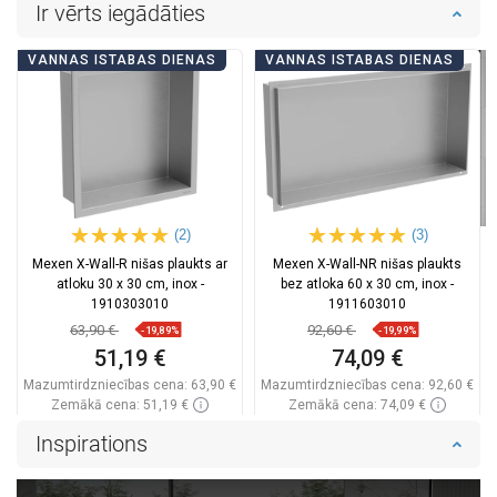
Ir vērts iegādāties
VANNAS ISTABAS DIENAS
VANNAS ISTABAS DIENAS
(2)
(3)
Mexen X-Wall-R nišas plaukts ar
Mexen X-Wall-NR nišas plaukts
atloku 30 x 30 cm, inox -
bez atloka 60 x 30 cm, inox -
1910303010
1911603010
63,90 €
92,60 €
-19,89%
-19,99%
51,19 €
74,09 €
Mazumtirdzniecības cena:
63,90 €
Mazumtirdzniecības cena:
92,60 €
Zemākā cena: 51,19 €
Zemākā cena: 74,09 €
Pieejamība:
Pieejamās vispirms
Pieejamība:
Pieejamās vispirms
Inspirations
Ielikt grozā
Ielikt grozā