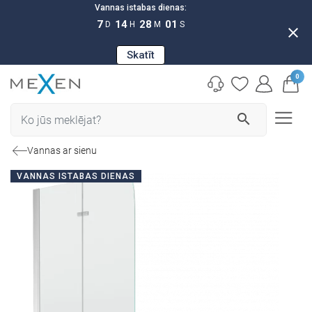
Vannas istabas dienas:
7
14
28
00
D
H
M
S
close
Skatīt
0
search
Vannas ar sienu
VANNAS ISTABAS DIENAS