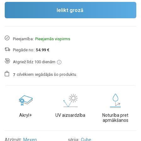
Ielikt grozā
Pieejamība:
Pieejamās vispirms
Piegāde no:
54.99 €
Atgriež līdz 100 dienām
cilvēkiem
iegādājās šo produktu.
7
Akryl+
UV aizsardzība
Noturība pret
apmākšanos
Atzīmēt:
Mexen
sērija:
Cube