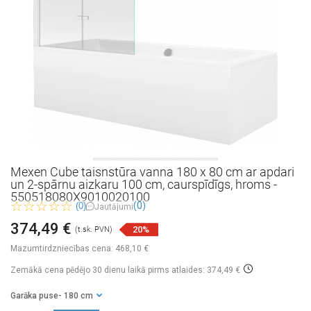
Mexen Cube taisnstūra vanna 180 x 80 cm ar apdari
un 2-spārnu aizkaru 100 cm, caurspīdīgs, hroms -
550518080X9010020100
(0)
(0)
Jautājumi
374,49 €
20%
(t.sk. PVN)
Mazumtirdzniecības cena:
468,10 €
Zemākā cena pēdējo 30 dienu laikā
pirms atlaides: 374,49 €
Garāka puse
- 180 cm