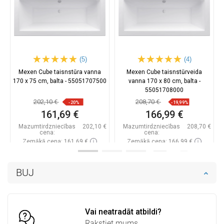
(5)
(4)
Mexen Cube taisnstūra vanna
Mexen Cube taisnstūrveida
170 x 75 cm, balta - 55051707500
vanna 170 x 80 cm, balta -
55051708000
202,10 €
208,70 €
-20%
-19,99%
161,69 €
166,99 €
Mazumtirdzniecības
202,10 €
Mazumtirdzniecības
208,70 €
cena:
cena:
Zemākā cena: 161,69 €
Zemākā cena: 166,99 €
Pieejamība:
Pieejamās vispirms
Pieejamība:
Pieejamās vispirms
BUJ
Ielikt grozā
Ielikt grozā
Salīdzināt
favorite_border
Iecienītākie
Salīdzināt
favorite_border
Iecienītākie
Vai neatradāt atbildi?
Rakstiet mums