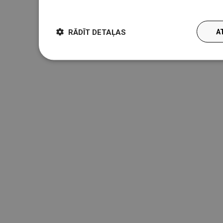
więcej
RĀDĪT DETAĻAS
A