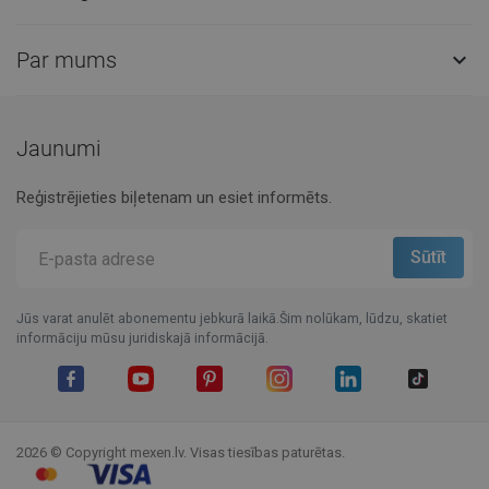
Par mums

Jaunumi
Reģistrējieties biļetenam un esiet informēts.
Jūs varat anulēt abonementu jebkurā laikā.Šim nolūkam, lūdzu, skatiet
informāciju mūsu juridiskajā informācijā.
Facebook
YouTube
Pinterest
Instagram
LinkedIn
TikTok
2026 © Copyright mexen.lv. Visas tiesības paturētas.