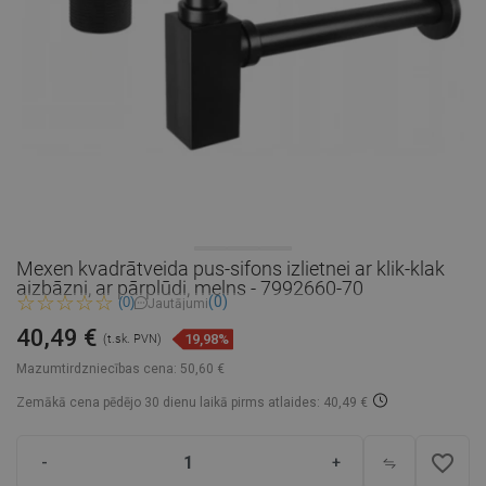
Mexen kvadrātveida pus-sifons izlietnei ar klik-klak
aizbāzni, ar pārplūdi, melns - 7992660-70
(0)
(0)
Jautājumi
40,49 €
19,98%
(t.sk. PVN)
Mazumtirdzniecības cena:
50,60 €
Zemākā cena pēdējo 30 dienu laikā
pirms atlaides: 40,49 €
favorite_border
-
+