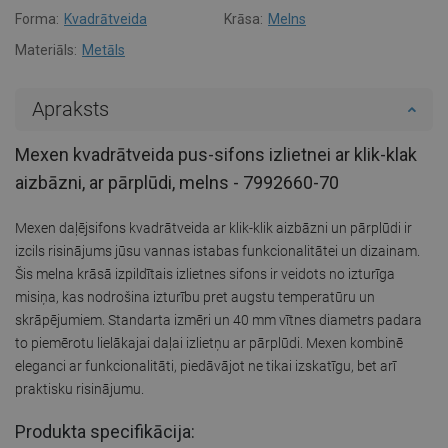
Forma:
Kvadrātveida
Krāsa:
Melns
Materiāls:
Metāls
Apraksts
Mexen kvadrātveida pus-sifons izlietnei ar klik-klak
aizbāzni, ar pārplūdi, melns - 7992660-70
Mexen daļējsifons kvadrātveida ar klik-klik aizbāzni un pārplūdi ir
izcils risinājums jūsu vannas istabas funkcionalitātei un dizainam.
Šis melna krāsā izpildītais izlietnes sifons ir veidots no izturīga
misiņa, kas nodrošina izturību pret augstu temperatūru un
skrāpējumiem. Standarta izmēri un 40 mm vītnes diametrs padara
to piemērotu lielākajai daļai izlietņu ar pārplūdi. Mexen kombinē
eleganci ar funkcionalitāti, piedāvājot ne tikai izskatīgu, bet arī
praktisku risinājumu.
Produkta specifikācija: