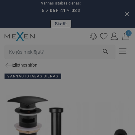
Vannas istabas dienas:
5
06
41
02
D
H
M
S
close
Skatīt
0
search
Izlietnes sifoni
VANNAS ISTABAS DIENAS