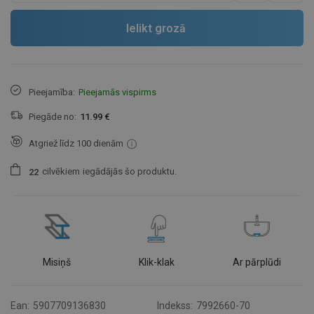
Ielikt grozā
Pieejamība:
Pieejamās vispirms
Piegāde no:
11.99 €
Atgriež līdz 100 dienām
cilvēkiem
iegādājās šo produktu.
2
2
Misiņš
Klik-klak
Ar pārplūdi
Ean:
5907709136830
Indekss:
7992660-70