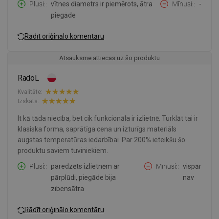
Plusi:
vītnes diametrs ir piemērots, ātra
Mīnusi:
-
piegāde
Rādīt oriģinālo komentāru
Atsauksme attiecas uz šo produktu
RadoL
Kvalitāte:
Izskats:
It kā tāda niecība, bet cik funkcionāla ir izlietnē. Turklāt tai ir
klasiska forma, saprātīga cena un izturīgs materiāls
augstas temperatūras iedarbībai. Par 200% ieteikšu šo
produktu saviem tuviniekiem.
Plusi:
paredzēts izlietnēm ar
Mīnusi:
vispār
pārplūdi, piegāde bija
nav
zibensātra
Rādīt oriģinālo komentāru