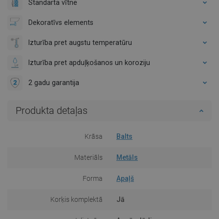
Standarta vītne
Dekoratīvs elements
Izturība pret augstu temperatūru
Izturība pret apduļķošanos un koroziju
2 gadu garantija
Produkta detaļas
Krāsa
Balts
Materiāls
Metāls
Forma
Apaļš
Korķis komplektā
Jā