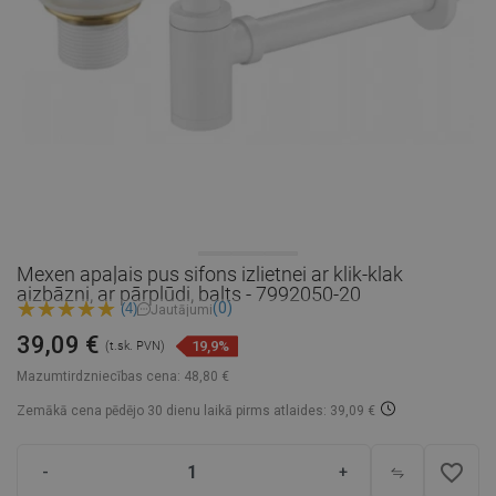
Mexen apaļais pus sifons izlietnei ar klik-klak
aizbāzni, ar pārplūdi, balts - 7992050-20
(0)
(4)
Jautājumi
39,09 €
19,9%
(t.sk. PVN)
Mazumtirdzniecības cena:
48,80 €
Zemākā cena pēdējo 30 dienu laikā
pirms atlaides: 39,09 €
favorite_border
-
+