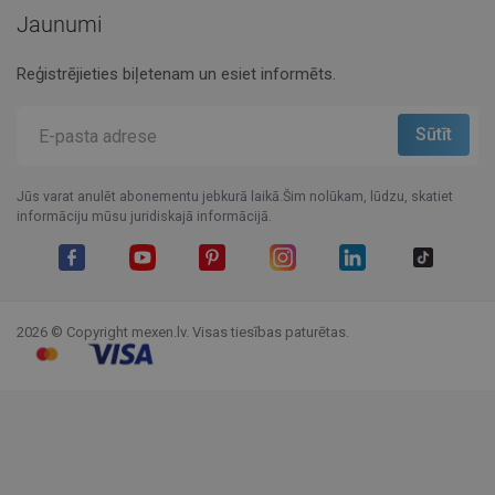
Jaunumi
Reģistrējieties biļetenam un esiet informēts.
Jūs varat anulēt abonementu jebkurā laikā.Šim nolūkam, lūdzu, skatiet
informāciju mūsu juridiskajā informācijā.
Facebook
YouTube
Pinterest
Instagram
LinkedIn
TikTok
2026 © Copyright mexen.lv. Visas tiesības paturētas.