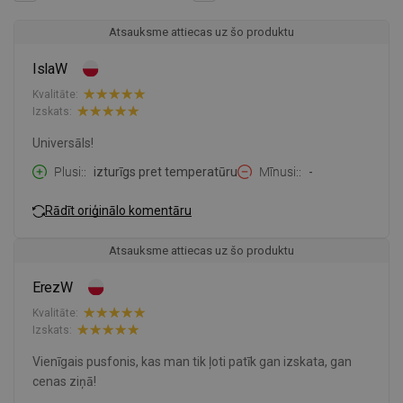
Atsauksme attiecas uz šo produktu
IslaW
Kvalitāte:
Izskats:
Universāls!
Plusi:
izturīgs pret temperatūru
Mīnusi:
-
Rādīt oriģinālo komentāru
Atsauksme attiecas uz šo produktu
ErezW
Kvalitāte:
Izskats:
Vienīgais pusfonis, kas man tik ļoti patīk gan izskata, gan
cenas ziņā!