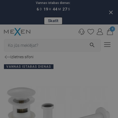
Vannas istabas dienas:
6
19
44
26
D
H
M
S
close
Skatīt
0
search
Izlietnes sifoni
VANNAS ISTABAS DIENAS