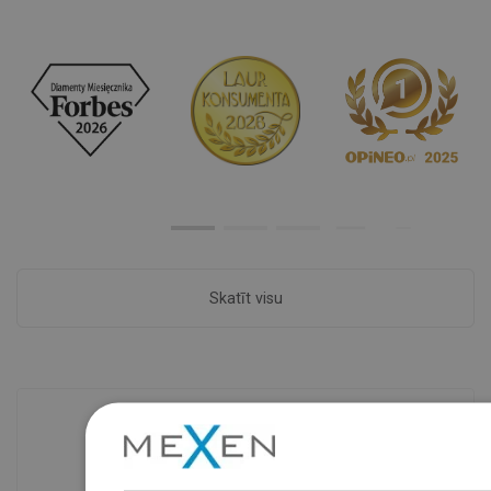
Skatīt visu
Preču pieejamība