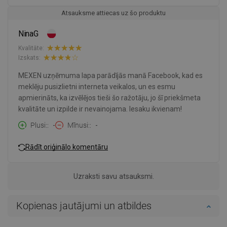
Atsauksme attiecas uz šo produktu
NinaG
Kvalitāte:
Izskats:
MEXEN uzņēmuma lapa parādījās manā Facebook, kad es
meklēju pusizlietni interneta veikalos, un es esmu
apmierināts, ka izvēlējos tieši šo ražotāju, jo šī priekšmeta
kvalitāte un izpilde ir nevainojama. Iesaku ikvienam!
Plusi:
-
Mīnusi:
-
Rādīt oriģinālo komentāru
Uzraksti savu atsauksmi.
Kopienas jautājumi un atbildes