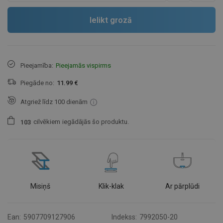
Ielikt grozā
Pieejamība:
Pieejamās vispirms
Piegāde no:
11.99 €
Atgriež līdz 100 dienām
cilvēkiem
iegādājās šo produktu.
1
0
3
Misiņš
Klik-klak
Ar pārplūdi
Ean:
5907709127906
Indekss:
7992050-20