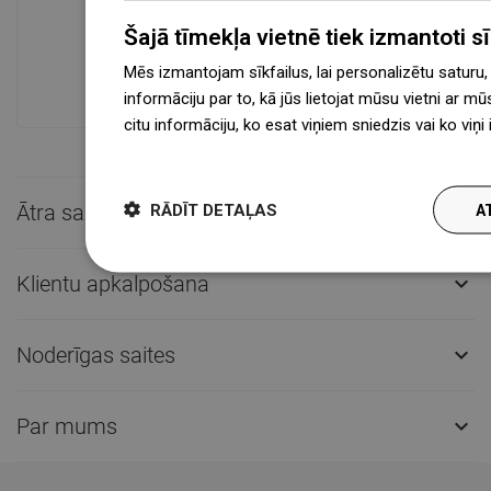
Mūsdienīgs loģistikas centrs 31 000 m²
platībā ar vairāk nekā 68 000 palešu
Šajā tīmekļa vietnē tiek izmantoti sīk
vietām nodrošina vairāk nekā 1 500 000
Mēs izmantojam sīkfailus, lai personalizētu saturu
pieejamo produktu!
informāciju par to, kā jūs lietojat mūsu vietni ar mū
citu informāciju, ko esat viņiem sniedzis vai ko viņ
więcej
Ātra saziņa

RĀDĪT DETAĻAS
A
Klientu apkalpošana

Noderīgas saites

Par mums
