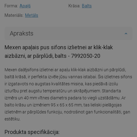
Forma:
Apaļš
Krāsa:
Balts
Materiāls:
Metāls
Apraksts
Mexen apaļais pus sifons izlietnei ar klik-klak
aizbāzni, ar pārplūdi, balts - 7992050-20
Mexen daļējsifons izlietnei ar apaļu klik-klak aizbāzni un pārplūdi,
baltā krāsā, ir perfekta izvēle jūsu vannas istabai. Šis izlietnes sifons
ir izgatavots no augstas kvalitātes misiņa, kas piedāvā izcilu
izturību pret augstu temperatūru un skrāpējumiem. Standarta
izmērs un 40 mm vītnes diametrs padara to viegli uzstādāmu. Ar
balto krāsu un izmēriem 95 x 65 x 65 mm, tas lieliski pielāgojas
izlietnēm ar pārplūdes funkciju, nodrošinot gan funkcionalitāti, gan
estētiku.
Produkta specifikācija: