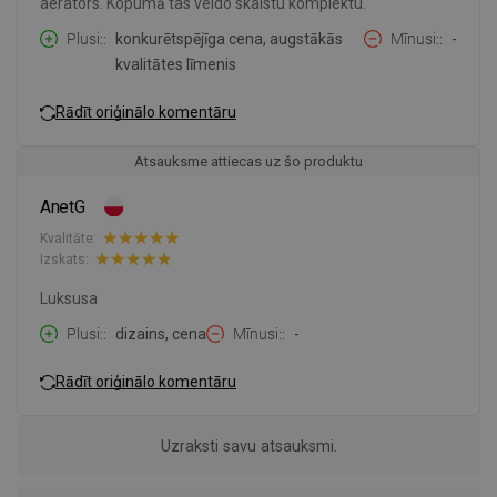
aerators. Kopumā tas veido skaistu komplektu.
Plusi:
konkurētspējīga cena, augstākās
Mīnusi:
-
kvalitātes līmenis
Rādīt oriģinālo komentāru
Atsauksme attiecas uz šo produktu
AnetG
Kvalitāte:
Izskats:
Luksusa
Plusi:
dizains, cena
Mīnusi:
-
Rādīt oriģinālo komentāru
Uzraksti savu atsauksmi.