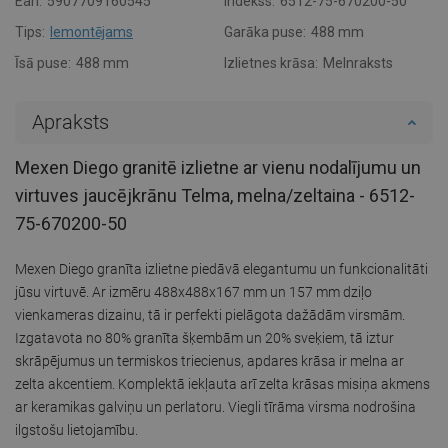
Ean:
5907709160545
Indekss:
6512-75-670200-50
Tips:
Iemontējams
Garāka puse:
488 mm
Īsā puse:
488 mm
Izlietnes krāsa:
Melnraksts
Apraksts
Mexen Diego granitē izlietne ar vienu nodalījumu un
virtuves jaucējkrānu Telma, melna/zeltaina - 6512-
75-670200-50
Mexen Diego granīta izlietne piedāvā elegantumu un funkcionalitāti
jūsu virtuvē. Ar izmēru 488x488x167 mm un 157 mm dziļo
vienkameras dizainu, tā ir perfekti pielāgota dažādām virsmām.
Izgatavota no 80% granīta šķembām un 20% sveķiem, tā iztur
skrāpējumus un termiskos triecienus, apdares krāsa ir melna ar
zelta akcentiem. Komplektā iekļauta arī zelta krāsas misiņa akmens
ar keramikas galviņu un perlatoru. Viegli tīrāma virsma nodrošina
ilgstošu lietojamību.