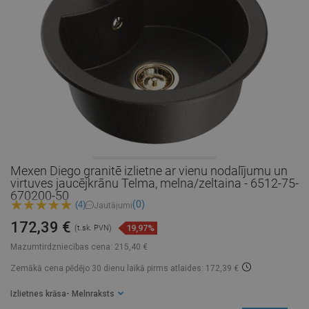
Mexen Diego granitē izlietne ar vienu nodalījumu un
virtuves jaucējkrānu Telma, melna/zeltaina - 6512-75-
670200-50
(0)
(4)
Jautājumi
172,39 €
19,97%
(t.sk. PVN)
Mazumtirdzniecības cena:
215,40 €
Zemākā cena pēdējo 30 dienu laikā
pirms atlaides: 172,39 €
Izlietnes krāsa
- Melnraksts