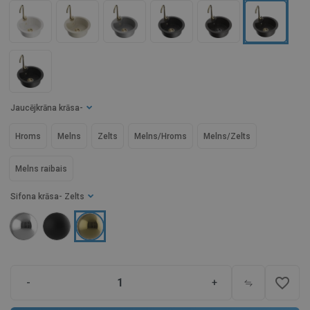
Jaucējkrāna krāsa
-
Hroms
Melns
Zelts
Melns/Hroms
Melns/Zelts
Melns raibais
Sifona krāsa
- Zelts
favorite_border
-
+