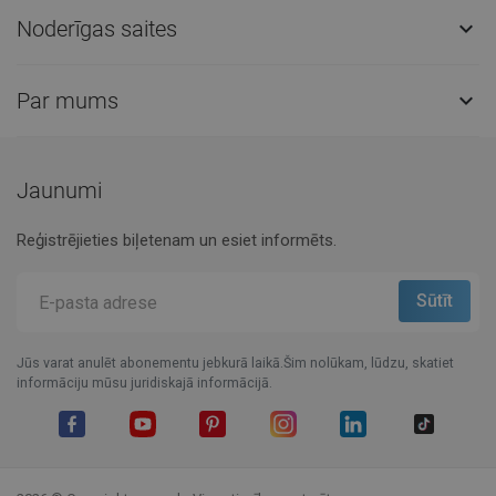
Noderīgas saites

Par mums

Jaunumi
Reģistrējieties biļetenam un esiet informēts.
Jūs varat anulēt abonementu jebkurā laikā.Šim nolūkam, lūdzu, skatiet
informāciju mūsu juridiskajā informācijā.
Facebook
YouTube
Pinterest
Instagram
LinkedIn
TikTok