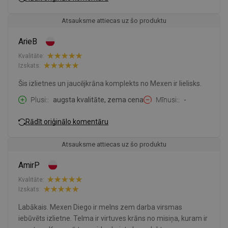
Atsauksme attiecas uz šo produktu
ArieB
Kvalitāte:
Izskats:
Šis izlietnes un jaucējkrāna komplekts no Mexen ir lielisks.
Plusi:
augsta kvalitāte, zema cena
Mīnusi:
-
Rādīt oriģinālo komentāru
Atsauksme attiecas uz šo produktu
AmirP
Kvalitāte:
Izskats:
Labākais. Mexen Diego ir melns zem darba virsmas
iebūvēts izlietne. Telma ir virtuves krāns no misiņa, kuram ir