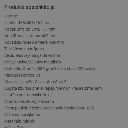
Produkta specifikācija:
Izlietne:
Izmērs: 488x488x167 mm
Nodalījuma dziļums: 157 mm
Nodalījuma platums: 406 mm
Novadcaurules diametrs: ø90 mm
Tips: Viena nodalījuma
Veids: Iebūvējama galda virsmā
Krāsa: Melna/Zeltains metālisks
Materiāls: Granīts (80% granīta šķembas 20% sveķi)
Pārplūdes atvere: Jā
Atveres: ( jaucējkrāns, automāts ) 2
Augsta izturība pret skrāpējumiem un krāsas izmaiņām
Izturība pret termisko šoku
Virsma, kas atvieglo tīrīšanu
Viena papildu frēzēta atvere paša izveidošanai ø35
Virtuves jaucējkrāns:
Materiāls: Misiņš
Krāsa: Zelta