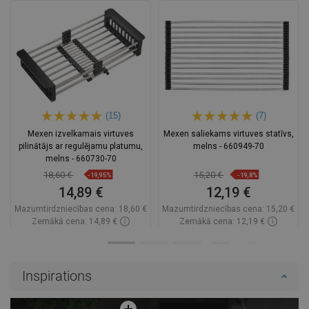
(15)
(7)
Mexen izvelkamais virtuves
Mexen saliekams virtuves statīvs,
pilinātājs ar regulējamu platumu,
melns - 660949-70
melns - 660730-70
18,60 €
15,20 €
-19,95%
-19,8%
14,89 €
12,19 €
Mazumtirdzniecības cena:
18,60 €
Mazumtirdzniecības cena:
15,20 €
Zemākā cena: 14,89 €
Zemākā cena: 12,19 €
Pieejamība:
Pieejamās vispirms
Pieejamība:
Pieejamās vispirms
Ielikt grozā
Ielikt grozā
Inspirations
Salīdzināt
favorite_border
Iecienītākie
Salīdzināt
favorite_border
Iecienītākie