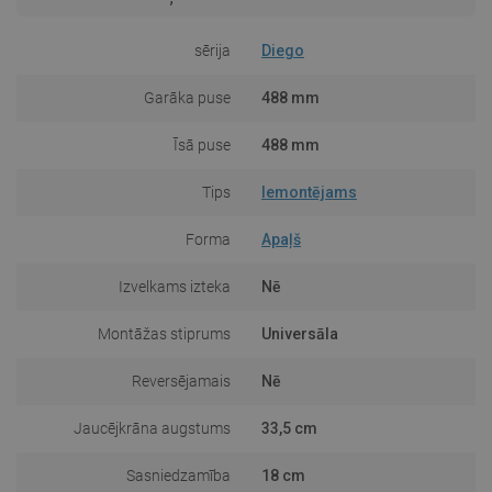
sērija
Diego
Garāka puse
488 mm
Īsā puse
488 mm
Tips
Iemontējams
Forma
Apaļš
Izvelkams izteka
Nē
Montāžas stiprums
Universāla
Reversējamais
Nē
Jaucējkrāna augstums
33,5 cm
Sasniedzamība
18 cm