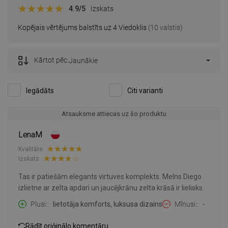
4.9
/5
Izskats
Kopējais vērtējums balstīts uz 4 Viedoklis
(10 valstis)
Kārtot pēc:
Jaunākie
Iegādāts
Citi varianti
Atsauksme attiecas uz šo produktu
LenaM
Kvalitāte:
Izskats:
Tas ir patiešām elegants virtuves komplekts. Melns Diego
izlietne ar zelta apdari un jaucējkrānu zelta krāsā ir lielisks.
Plusi:
lietotāja komforts, luksusa dizains
Mīnusi:
-
Rādīt oriģinālo komentāru