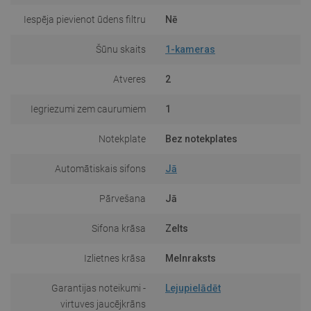
Iespēja pievienot ūdens filtru
Nē
Šūnu skaits
1-kameras
Atveres
2
Iegriezumi zem caurumiem
1
Notekplate
Bez notekplates
Automātiskais sifons
Jā
Pārvešana
Jā
Sifona krāsa
Zelts
Izlietnes krāsa
Melnraksts
Garantijas noteikumi -
Lejupielādēt
virtuves jaucējkrāns