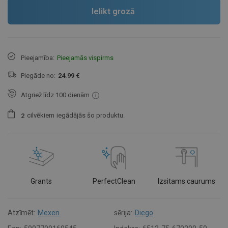
Ielikt grozā
Pieejamība:
Pieejamās vispirms
Piegāde no:
24.99 €
Atgriež līdz 100 dienām
cilvēkiem
iegādājās šo produktu.
2
Grants
PerfectClean
Izsitams caurums
Atzīmēt:
Mexen
sērija:
Diego