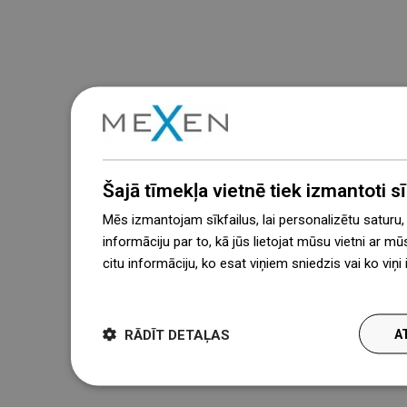
Šajā tīmekļa vietnē tiek izmantoti sīk
Mēs izmantojam sīkfailus, lai personalizētu saturu
informāciju par to, kā jūs lietojat mūsu vietni ar mū
citu informāciju, ko esat viņiem sniedzis vai ko viņ
więcej
RĀDĪT DETAĻAS
A