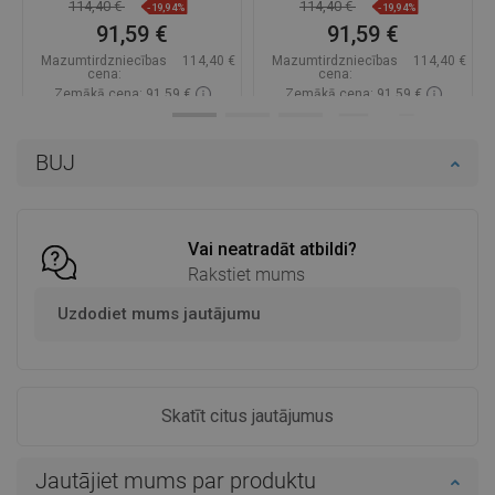
6512481000-20
6512481000-69
114,40 €
114,40 €
-19,94%
-19,94%
91,59 €
91,59 €
Mazumtirdzniecības
114,40 €
Mazumtirdzniecības
114,40 €
cena:
cena:
Zemākā cena: 91,59 €
Zemākā cena: 91,59 €
Pieejamība:
Pieejamās vispirms
Pieejamība:
Pieejamās vispirms
BUJ
Ielikt grozā
Ielikt grozā
Salīdzināt
favorite_border
Iecienītākie
Salīdzināt
favorite_border
Iecienītākie
Vai neatradāt atbildi?
Rakstiet mums
Uzdodiet mums jautājumu
Skatīt citus jautājumus
Jautājiet mums par produktu