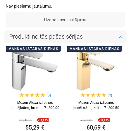
Nav pieejamu jautājumu.
Uzdod savu jautājumu.
Produkti no tās pašas sērijas
VANNAS ISTABAS DIENAS
VANNAS ISTABAS DIENAS
(6)
(4)
Mexen Alexa izlietnes
Mexen Alexa izlietnes
jaucējkrāns, hroms - 71200-00
jaucējkrāns, zelta - 71200-50
69,10 €
75,80 €
-19,99%
-19,93%
55,29 €
60,69 €