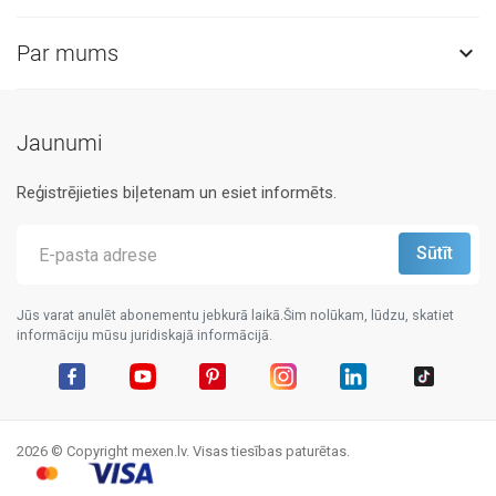
Par mums

Jaunumi
Reģistrējieties biļetenam un esiet informēts.
Jūs varat anulēt abonementu jebkurā laikā.Šim nolūkam, lūdzu, skatiet
informāciju mūsu juridiskajā informācijā.
Facebook
YouTube
Pinterest
Instagram
LinkedIn
TikTok
2026 © Copyright mexen.lv. Visas tiesības paturētas.