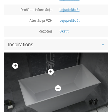
Drošības informācija
Lejupielādēt
Atestācija PZH
Lejupielādēt
Ražotājs
Skatīt
Inspirations