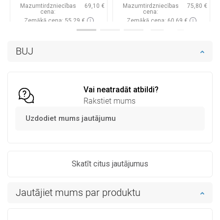
Mazumtirdzniecības
69,10 €
Mazumtirdzniecības
75,80 €
cena:
cena:
Zemākā cena: 55,29 €
Zemākā cena: 60,69 €
Pieejamība:
Pieejamās vispirms
Pieejamība:
Pieejamās vispirms
BUJ
Ielikt grozā
Ielikt grozā
Salīdzināt
favorite_border
Iecienītākie
Salīdzināt
favorite_border
Iecienītākie
Vai neatradāt atbildi?
Rakstiet mums
Uzdodiet mums jautājumu
Skatīt citus jautājumus
Jautājiet mums par produktu