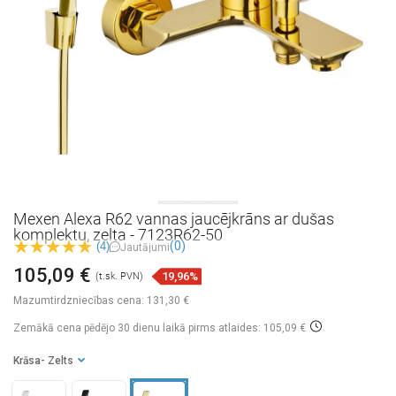
Mexen Alexa R62 vannas jaucējkrāns ar dušas
komplektu, zelta - 7123R62-50
(0)
(4)
Jautājumi
105,09 €
19,96%
(t.sk. PVN)
Mazumtirdzniecības cena:
131,30 €
Zemākā cena pēdējo 30 dienu laikā
pirms atlaides: 105,09 €
Krāsa
- Zelts