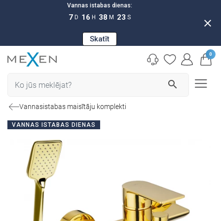
Vannas istabas dienas:
7
16
38
22
D
H
M
S
close
Skatīt
0
search
Vannasistabas maisītāju komplekti
VANNAS ISTABAS DIENAS