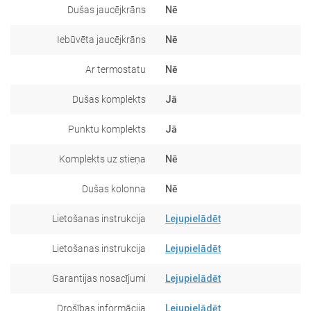
Dušas jaucējkrāns
Nē
Iebūvēta jaucējkrāns
Nē
Ar termostatu
Nē
Dušas komplekts
Jā
Punktu komplekts
Jā
Komplekts uz stieņa
Nē
Dušas kolonna
Nē
Lietošanas instrukcija
Lejupielādēt
Lietošanas instrukcija
Lejupielādēt
Garantijas nosacījumi
Lejupielādēt
Drošības informācija
Lejupielādēt