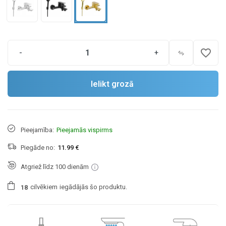
favorite_border
-
+
Ielikt grozā
Pieejamība:
Pieejamās vispirms
Piegāde no:
11.99 €
Atgriež līdz 100 dienām
cilvēkiem
iegādājās šo produktu.
1
8