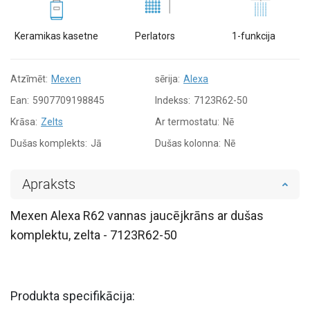
Keramikas kasetne
Perlators
1-funkcija
Atzīmēt:
Mexen
sērija:
Alexa
Ean:
5907709198845
Indekss:
7123R62-50
Krāsa:
Zelts
Ar termostatu:
Nē
Dušas komplekts:
Jā
Dušas kolonna:
Nē
Apraksts
Mexen Alexa R62 vannas jaucējkrāns ar dušas
komplektu, zelta - 7123R62-50
Produkta specifikācija: