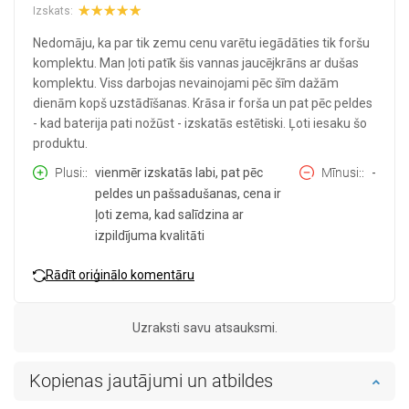
Izskats:
Nedomāju, ka par tik zemu cenu varētu iegādāties tik foršu
komplektu. Man ļoti patīk šis vannas jaucējkrāns ar dušas
komplektu. Viss darbojas nevainojami pēc šīm dažām
dienām kopš uzstādīšanas. Krāsa ir forša un pat pēc peldes
- kad baterija pati nožūst - izskatās estētiski. Ļoti iesaku šo
produktu.
Plusi:
vienmēr izskatās labi, pat pēc
Mīnusi:
-
peldes un pašsadušanas, cena ir
ļoti zema, kad salīdzina ar
izpildījuma kvalitāti
Rādīt oriģinālo komentāru
Uzraksti savu atsauksmi.
Kopienas jautājumi un atbildes