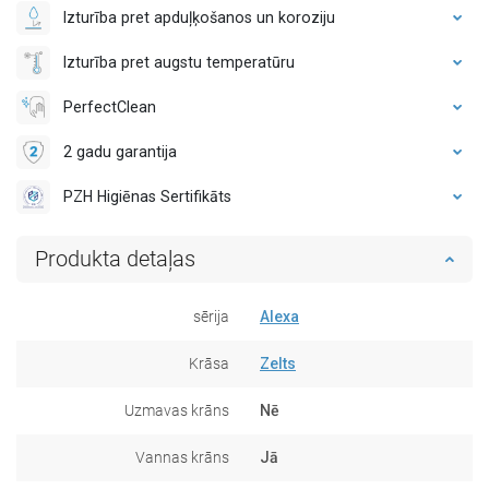
Izturība pret apduļķošanos un koroziju
Izturība pret augstu temperatūru
PerfectClean
2 gadu garantija
PZH Higiēnas Sertifikāts
Produkta detaļas
sērija
Alexa
Krāsa
Zelts
Uzmavas krāns
Nē
Vannas krāns
Jā