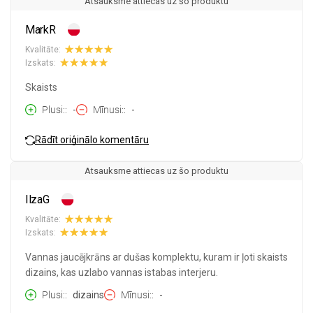
Atsauksme attiecas uz šo produktu
MarkR
Kvalitāte:
Izskats:
Skaists
Plusi:
-
Mīnusi:
-
Rādīt oriģinālo komentāru
Atsauksme attiecas uz šo produktu
IlzaG
Kvalitāte:
Izskats:
Vannas jaucējkrāns ar dušas komplektu, kuram ir ļoti skaists
dizains, kas uzlabo vannas istabas interjeru.
Plusi:
dizains
Mīnusi:
-