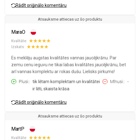
Rādīt oriģinālo komentāru
Atsauksme attiecas uz šo produktu
MaraO
Kvalitāte:
Izskats:
Es meklēju augstas kvalitātes vannas jaucējkrānu. Par
zemu cenu ieguvu ne tikai labas kvalitātes jaucējkrānu, bet
arī vannas komplektu ar rokas dušu. Lielisks pirkums!
Plusi:
tik lētam komplektam un kvalitātei
Mīnusi:
-
ir lēti, skaista krāsa
Rādīt oriģinālo komentāru
Atsauksme attiecas uz šo produktu
MartP
Kvalitāte: