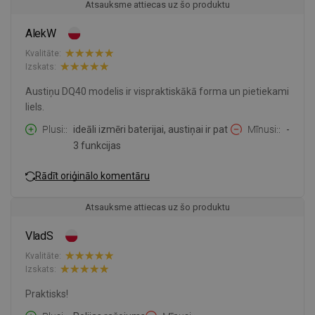
Atsauksme attiecas uz šo produktu
AlekW
Kvalitāte:
Izskats:
Austiņu DQ40 modelis ir vispraktiskākā forma un pietiekami
liels.
Plusi:
ideāli izmēri baterijai, austiņai ir pat
Mīnusi:
-
3 funkcijas
Rādīt oriģinālo komentāru
Atsauksme attiecas uz šo produktu
VladS
Kvalitāte:
Izskats:
Praktisks!