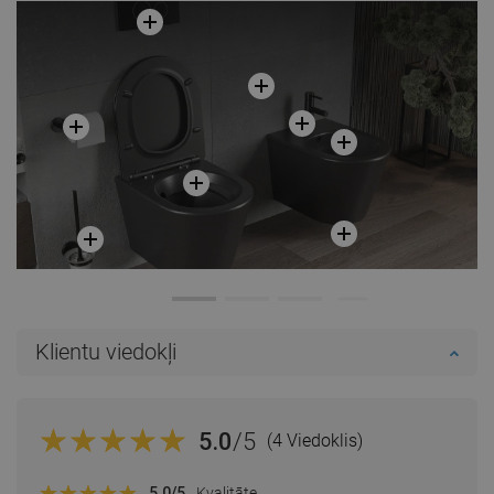
Klientu viedokļi
5.0
/5
(4 Viedoklis)
5.0
/5
Kvalitāte