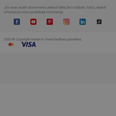
Jūs varat anulēt abonementu jebkurā laikā.Šim nolūkam, lūdzu, skatiet
informāciju mūsu juridiskajā informācijā.
Facebook
YouTube
Pinterest
Instagram
LinkedIn
TikTok
2026 © Copyright mexen.lv. Visas tiesības paturētas.