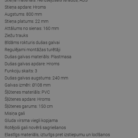
Stieņa apdare: Hroms
Augstums: 800 mm
Stieņa platums: 22 mm
Attālums no sienas: 160 mm
Ziežu trauks
Bīdāms rokturis dušas galvai
Regulējami montāžas turētāji
Dušas galvas materiāls: Plastmasa
Dušas galvas apdare: Hroms
Funkciju skaits: 3
Dušas galvas augstums: 240 mm
Galvas izmēri: Ø108 mm
Šļūtenes materiāls: PVC
Šļūtenes apdare: Hroms
Šļūtenes garums: 150 cm
Misiņa gali
Gluda virsma viegli kopjama
Rotējoši gali novērš sagriešanos
Elastīgs materiāls, izturīgs pret izstiepumu un locīšanos