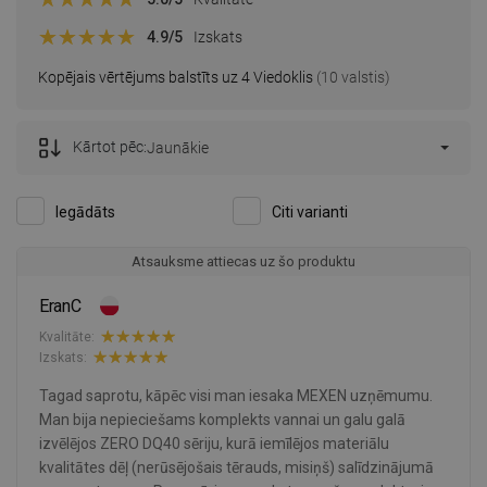
4.9
/5
Izskats
Kopējais vērtējums balstīts uz 4 Viedoklis
(10 valstis)
Kārtot pēc:
Jaunākie
Iegādāts
Citi varianti
Atsauksme attiecas uz šo produktu
EranC
Kvalitāte:
Izskats:
Tagad saprotu, kāpēc visi man iesaka MEXEN uzņēmumu.
Man bija nepieciešams komplekts vannai un galu galā
izvēlējos ZERO DQ40 sēriju, kurā iemīlējos materiālu
kvalitātes dēļ (nerūsējošais tērauds, misiņš) salīdzinājumā