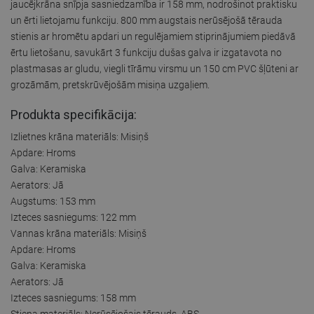
jaucējkrāna snīpja sasniedzamība ir 158 mm, nodrošinot praktisku
un ērti lietojamu funkciju. 800 mm augstais nerūsējošā tērauda
stienis ar hromētu apdari un regulējamiem stiprinājumiem piedāvā
ērtu lietošanu, savukārt 3 funkciju dušas galva ir izgatavota no
plastmasas ar gludu, viegli tīrāmu virsmu un 150 cm PVC šļūteni ar
grozāmām, pretskrūvējošām misiņa uzgaļiem.
Produkta specifikācija:
Izlietnes krāna materiāls: Misiņš
Apdare: Hroms
Galva: Keramiska
Aerators: Jā
Augstums: 153 mm
Izteces sasniegums: 122 mm
Vannas krāna materiāls: Misiņš
Apdare: Hroms
Galva: Keramiska
Aerators: Jā
Izteces sasniegums: 158 mm
Stieņa materiāls: Nerūsējošais tērauds, ABS