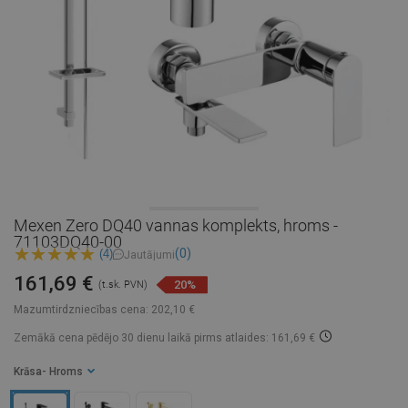
Mexen Zero DQ40 vannas komplekts, hroms -
71103DQ40-00
(0)
(4)
Jautājumi
161,69 €
20%
(t.sk. PVN)
Mazumtirdzniecības cena:
202,10 €
Zemākā cena pēdējo 30 dienu laikā
pirms atlaides: 161,69 €
Krāsa
- Hroms