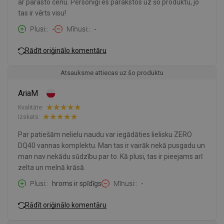
ar parasto cenu. Personīgi es parakstos uz šo produktu, jo
tas ir vērts visu!
Plusi:
-
Mīnusi:
-
Rādīt oriģinālo komentāru
Atsauksme attiecas uz šo produktu
AriaM
Kvalitāte:
Izskats:
Par patiešām nelielu naudu var iegādāties lielisku ZERO
DQ40 vannas komplektu. Man tas ir vairāk nekā pusgadu un
man nav nekādu sūdzību par to. Kā plusi, tas ir pieejams arī
zelta un melnā krāsā.
Plusi:
hroms ir spīdīgs
Mīnusi:
-
Rādīt oriģinālo komentāru