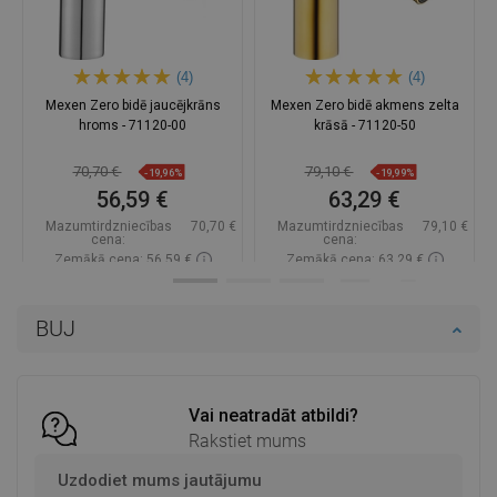
(4)
(4)
Mexen Zero bidē jaucējkrāns
Mexen Zero bidē akmens zelta
hroms - 71120-00
krāsā - 71120-50
70,70 €
79,10 €
-19,96%
-19,99%
56,59 €
63,29 €
Mazumtirdzniecības
70,70 €
Mazumtirdzniecības
79,10 €
cena:
cena:
Zemākā cena: 56,59 €
Zemākā cena: 63,29 €
Pieejamība:
Pieejamās vispirms
Pieejamība:
Pieejamās vispirms
BUJ
Ielikt grozā
Ielikt grozā
Salīdzināt
favorite_border
Iecienītākie
Salīdzināt
favorite_border
Iecienītākie
Vai neatradāt atbildi?
Rakstiet mums
Uzdodiet mums jautājumu