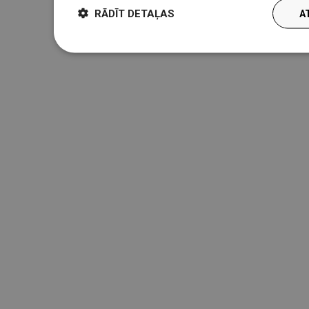
RĀDĪT DETAĻAS
A