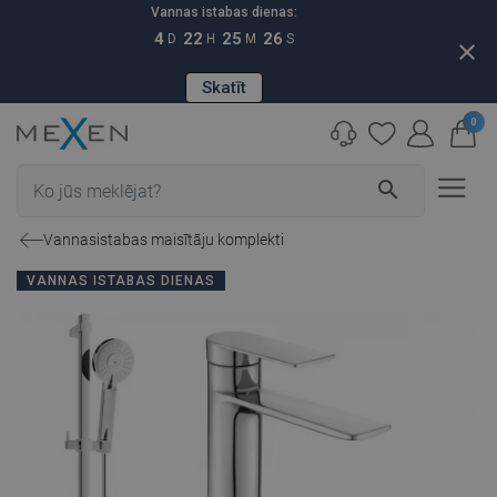
Vannas istabas dienas:
4
22
25
25
D
H
M
S
close
Skatīt
0
search
Vannasistabas maisītāju komplekti
VANNAS ISTABAS DIENAS