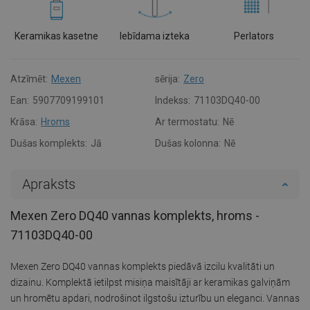
Keramikas kasetne
Iebīdama izteka
Perlators
Atzīmēt:
Mexen
sērija:
Zero
Ean:
5907709199101
Indekss:
71103DQ40-00
Krāsa:
Hroms
Ar termostatu:
Nē
Dušas komplekts:
Jā
Dušas kolonna:
Nē
Apraksts
Mexen Zero DQ40 vannas komplekts, hroms -
71103DQ40-00
Mexen Zero DQ40 vannas komplekts piedāvā izcilu kvalitāti un
dizainu. Komplektā ietilpst misiņa maisītāji ar keramikas galviņām
un hromētu apdari, nodrošinot ilgstošu izturību un eleganci. Vannas