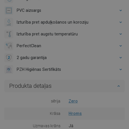
PVC aizsargs
Izturība pret apduļķošanos un koroziju
Izturība pret augstu temperatūru
PerfectClean
2 gadu garantija
PZH Higiēnas Sertifikāts
Produkta detaļas
sērija
Zero
Krāsa
Hroms
Uzmavas krāns
Jā