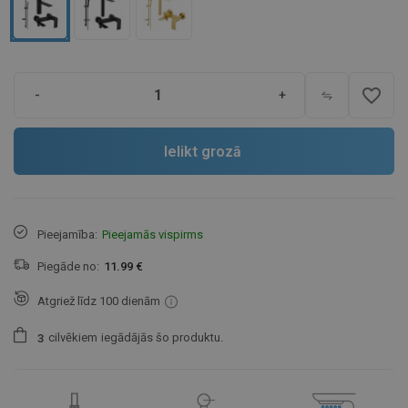
favorite_border
-
+
Ielikt grozā
Pieejamība:
Pieejamās vispirms
Piegāde no:
11.99 €
Atgriež līdz 100 dienām
cilvēkiem
iegādājās šo produktu.
3