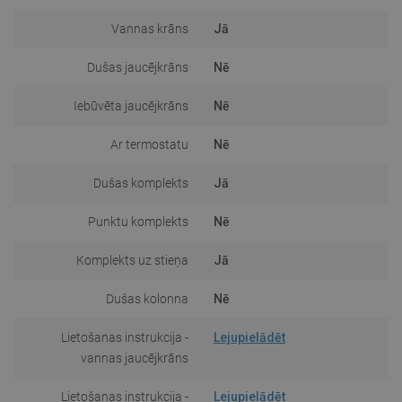
Vannas krāns
Jā
Dušas jaucējkrāns
Nē
Iebūvēta jaucējkrāns
Nē
Ar termostatu
Nē
Dušas komplekts
Jā
Punktu komplekts
Nē
Komplekts uz stieņa
Jā
Dušas kolonna
Nē
Lietošanas instrukcija -
Lejupielādēt
vannas jaucējkrāns
Lietošanas instrukcija -
Lejupielādēt