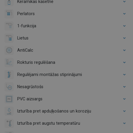
Keramikas kasetne
Perlators
1-funkcija
Lietus
AntiCalc
Rokturis regulēšana
Regulējami montāžas stiprinājumi
Nesagrūstošs
PVC aizsargs
Izturība pret apduļķošanos un koroziju
Izturība pret augstu temperatūru