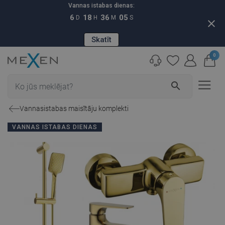
Vannas istabas dienas:
6
18
36
04
D
H
M
S
close
Skatīt
0
search
Vannasistabas maisītāju komplekti
VANNAS ISTABAS DIENAS