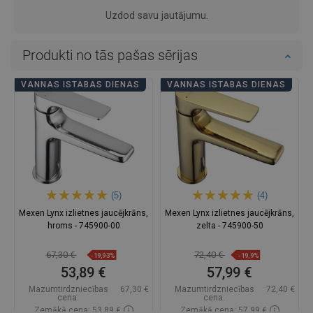
Uzdod savu jautājumu.
Produkti no tās pašas sērijas
VANNAS ISTABAS DIENAS
VANNAS ISTABAS DIENAS
(5)
(4)
Mexen Lynx izlietnes jaucējkrāns,
Mexen Lynx izlietnes jaucējkrāns,
hroms - 745900-00
zelta - 745900-50
67,30 €
72,40 €
-19,93%
-19,9%
53,89 €
57,99 €
Mazumtirdzniecības
67,30 €
Mazumtirdzniecības
72,40 €
cena:
cena:
Zemākā cena: 53,89 €
Zemākā cena: 57,99 €