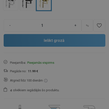
favorite_border
-
+
Ielikt grozā
Pieejamība:
Pieejamās vispirms
Piegāde no:
11.99 €
Atgriež līdz 100 dienām
cilvēkiem
iegādājās šo produktu.
4