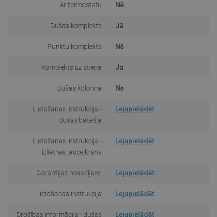
Ar termostatu
Nē
Dušas komplekts
Jā
Punktu komplekts
Nē
Komplekts uz stieņa
Jā
Dušas kolonna
Nē
Lietošanas instrukcija -
Lejupielādēt
dušas baterija
Lietošanas instrukcija -
Lejupielādēt
izlietnes jaucējkrāns
Garantijas nosacījumi
Lejupielādēt
Lietošanas instrukcija
Lejupielādēt
Drošības informācija - dušas
Lejupielādēt