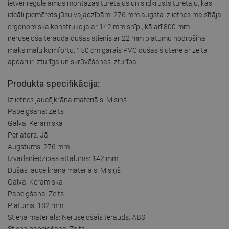
ietver regulējamus montāžas turētājus un slīdkrūsts turētāju, kas
ideāli piemērots jūsu vajadzībām. 276 mm augsta izlietnes maisītāja
ergonomiska konstrukcija ar 142 mm snīpi, kā arī 800 mm
nerūsējošā tērauda dušas stienis ar 22 mm platumu nodrošina
maksimālu komfortu. 150 cm garais PVC dušas šļūtene ar zelta
apdari ir izturīga un skrūvēšanas izturība.
Produkta specifikācija:
Izlietnes jaucējkrāna materiāls: Misiņš
Pabeigšana: Zelts
Galva: Keramiska
Perlators: Jā
Augstums: 276 mm
Izvadsniedzības attālums: 142 mm
Dušas jaucējkrāna materiāls: Misiņš
Galva: Keramiska
Pabeigšana: Zelts
Platums: 182 mm
Stieņa materiāls: Nerūsējošais tērauds, ABS
Stieņa pabeigšana: Zelts