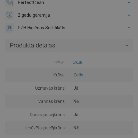
PerfectClean
2 gadu garantija
PZH Higiēnas Sertifikāts
Produkta detaļas
sērija
Lynx
Krāsa
Zelts
Uzmavas krāns
Jā
Vannas krāns
Nē
Dušas jaucējkrāns
Jā
Iebūvēta jaucējkrāns
Nē