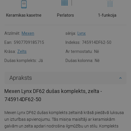
Keramikas kasetne
Perlators
1-funkcija
Atzīmēt:
Mexen
sērija:
Lynx
Ean:
5907709185715
Indekss:
745914DF62-50
Krāsa:
Zelts
Ar termostatu:
Nē
Dušas komplekts:
Jā
Dušas kolonna:
Nē
Apraksts
Mexen Lynx DF62 dušas komplekts, zelta -
745914DF62-50
Mexen Lynx DF62 dušas komplekts zeltainā krāsā piedāvā luksusa
un izturības apvienojumu. Tās misiņa maisītāji ar keramiskām
galvām un zelta apdari nodrošina ilgmūžību un stilu. Komplekts