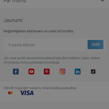
Par mums

Jaunumi
Reģistrējieties biļetenam un esiet informēts.
Jūs varat anulēt abonementu jebkurā laikā.Šim nolūkam, lūdzu, skatiet
informāciju mūsu juridiskajā informācijā.
Facebook
YouTube
Pinterest
Instagram
LinkedIn
TikTok
2026 © Copyright mexen.lv. Visas tiesības paturētas.