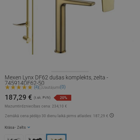
Mexen Lynx DF62 dušas komplekts, zelta -
745914DF62-50
(0)
(4)
Jautājumi
187,29 €
20%
(t.sk. PVN)
Mazumtirdzniecības cena:
234,10 €
Zemākā cena pēdējo 30 dienu laikā
pirms atlaides: 187,29 €
Krāsa
- Zelts