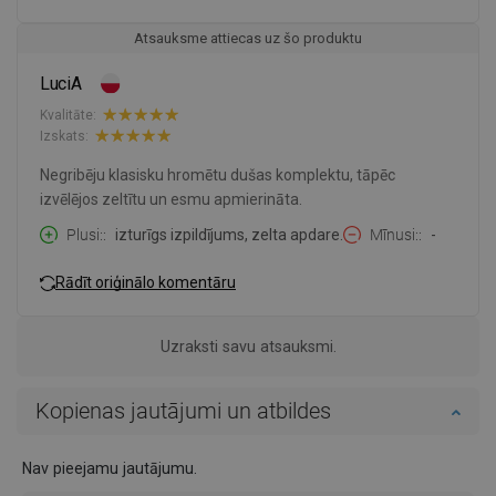
Atsauksme attiecas uz šo produktu
LuciA
Kvalitāte:
Izskats:
Negribēju klasisku hromētu dušas komplektu, tāpēc
izvēlējos zeltītu un esmu apmierināta.
Plusi:
izturīgs izpildījums, zelta apdare.
Mīnusi:
-
Rādīt oriģinālo komentāru
Uzraksti savu atsauksmi.
Kopienas jautājumi un atbildes
Nav pieejamu jautājumu.