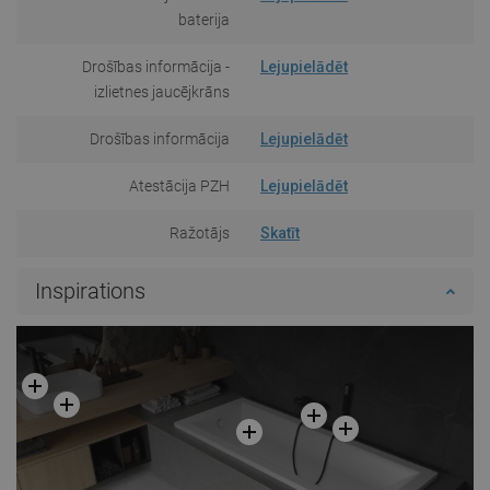
baterija
Drošības informācija -
Lejupielādēt
izlietnes jaucējkrāns
Drošības informācija
Lejupielādēt
Atestācija PZH
Lejupielādēt
Ražotājs
Skatīt
Inspirations