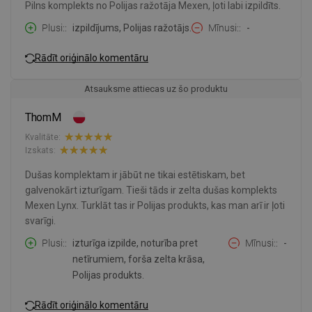
Pilns komplekts no Polijas ražotāja Mexen, ļoti labi izpildīts.
Plusi:
izpildījums, Polijas ražotājs.
Mīnusi:
-
Rādīt oriģinālo komentāru
Atsauksme attiecas uz šo produktu
ThomM
Kvalitāte:
Izskats:
Dušas komplektam ir jābūt ne tikai estētiskam, bet
galvenokārt izturīgam. Tieši tāds ir zelta dušas komplekts
Mexen Lynx. Turklāt tas ir Polijas produkts, kas man arī ir ļoti
svarīgi.
Plusi:
izturīga izpilde, noturība pret
Mīnusi:
-
netīrumiem, forša zelta krāsa,
Polijas produkts.
Rādīt oriģinālo komentāru