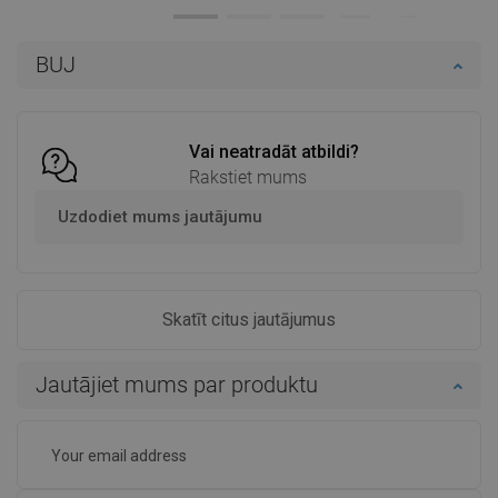
Pieejamība:
Pieejamās vispirms
Pieejamība:
Pieejamās vispirms
BUJ
Ielikt grozā
Ielikt grozā
Salīdzināt
favorite_border
Iecienītākie
Salīdzināt
favorite_border
Iecienītākie
Vai neatradāt atbildi?
Rakstiet mums
Uzdodiet mums jautājumu
Skatīt citus jautājumus
Jautājiet mums par produktu