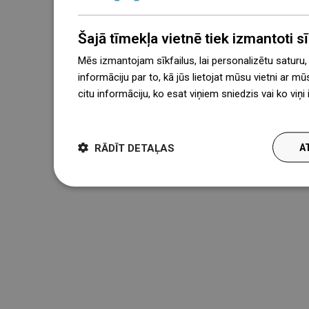
Šajā tīmekļa vietnē tiek izmantoti sīk
Mēs izmantojam sīkfailus, lai personalizētu saturu
informāciju par to, kā jūs lietojat mūsu vietni ar mū
citu informāciju, ko esat viņiem sniedzis vai ko viņ
więcej
RĀDĪT DETAĻAS
A