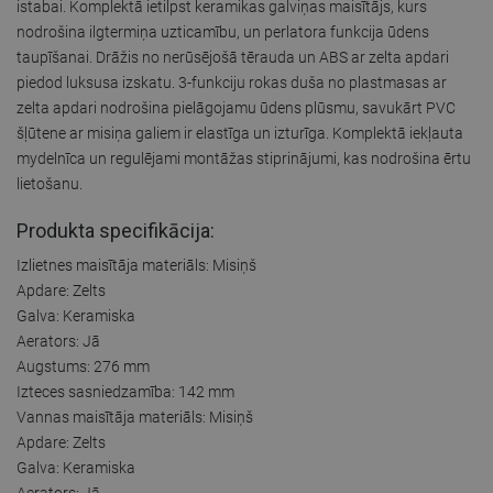
istabai. Komplektā ietilpst keramikas galviņas maisītājs, kurs
nodrošina ilgtermiņa uzticamību, un perlatora funkcija ūdens
taupīšanai. Drāžis no nerūsējošā tērauda un ABS ar zelta apdari
piedod luksusa izskatu. 3-funkciju rokas duša no plastmasas ar
zelta apdari nodrošina pielāgojamu ūdens plūsmu, savukārt PVC
šļūtene ar misiņa galiem ir elastīga un izturīga. Komplektā iekļauta
mydelnīca un regulējami montāžas stiprinājumi, kas nodrošina ērtu
lietošanu.
Produkta specifikācija:
Izlietnes maisītāja materiāls: Misiņš
Apdare: Zelts
Galva: Keramiska
Aerators: Jā
Augstums: 276 mm
Izteces sasniedzamība: 142 mm
Vannas maisītāja materiāls: Misiņš
Apdare: Zelts
Galva: Keramiska
Aerators: Jā