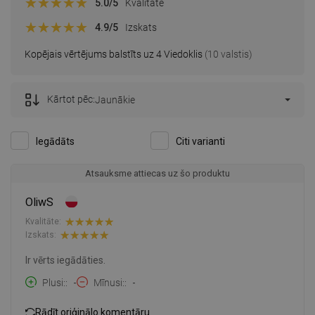
5.0
/5
Kvalitāte
4.9
/5
Izskats
Kopējais vērtējums balstīts uz 4 Viedoklis
(10 valstis)
Kārtot pēc:
Jaunākie
Iegādāts
Citi varianti
Atsauksme attiecas uz šo produktu
OliwS
Kvalitāte:
Izskats:
Ir vērts iegādāties.
Plusi:
-
Mīnusi:
-
Rādīt oriģinālo komentāru