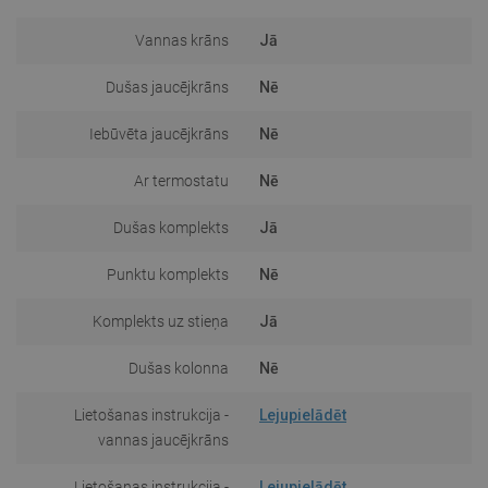
Vannas krāns
Jā
Dušas jaucējkrāns
Nē
Iebūvēta jaucējkrāns
Nē
Ar termostatu
Nē
Dušas komplekts
Jā
Punktu komplekts
Nē
Komplekts uz stieņa
Jā
Dušas kolonna
Nē
Lietošanas instrukcija -
Lejupielādēt
vannas jaucējkrāns
Lietošanas instrukcija -
Lejupielādēt