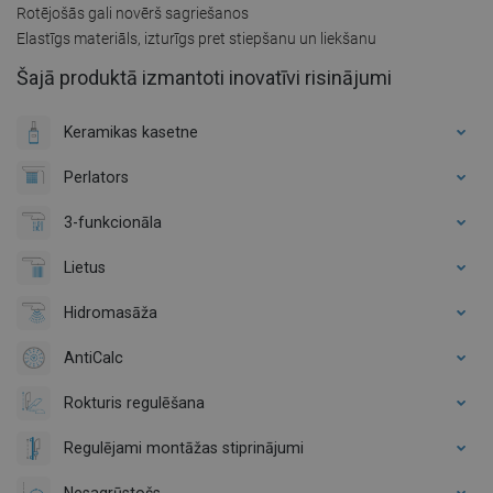
Rotējošās gali novērš sagriešanos
Elastīgs materiāls, izturīgs pret stiepšanu un liekšanu
Šajā produktā izmantoti inovatīvi risinājumi
Keramikas kasetne
Perlators
3-funkcionāla
Lietus
Hidromasāža
AntiCalc
Rokturis regulēšana
Regulējami montāžas stiprinājumi
Nesagrūstošs