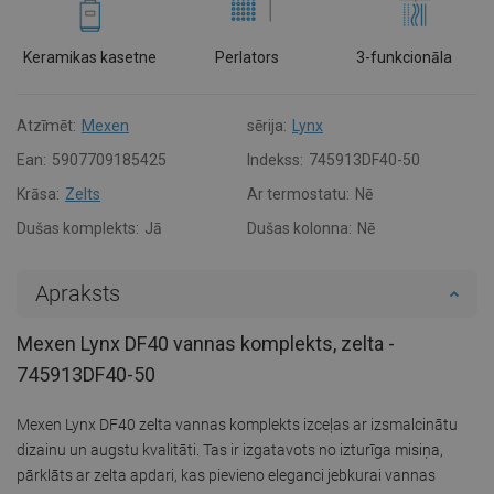
Keramikas kasetne
Perlators
3-funkcionāla
Atzīmēt:
Mexen
sērija:
Lynx
Ean:
5907709185425
Indekss:
745913DF40-50
Krāsa:
Zelts
Ar termostatu:
Nē
Dušas komplekts:
Jā
Dušas kolonna:
Nē
Apraksts
Mexen Lynx DF40 vannas komplekts, zelta -
745913DF40-50
Mexen Lynx DF40 zelta vannas komplekts izceļas ar izsmalcinātu
dizainu un augstu kvalitāti. Tas ir izgatavots no izturīga misiņa,
pārklāts ar zelta apdari, kas pievieno eleganci jebkurai vannas