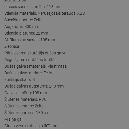
Izteces sasniedzamība: 115 mm
Stienīša materiāls: Nerūsējošais tērauds, ABS
Stienīša apdare: Zelts
Augstums: 800 mm
Stienīša platums: 22 mm
Attālums no sienas: 105 mm
Ziepnīca
Pārsliecamais turētājs dušas galvai
Regulējami montāžas turētāji
Dušas galvas materiāls: Plastmasa
Dušas galvas apdare: Zelts
Funkciju skaits: 3
Dušas galvas augstums: 240 mm
Galvas izmēri: ø108 mm
Šļūtenes materiāls: PVC
Šļūtenes apdare: Zelts
Šļūtenes garums: 150 cm
Misiņa gali
Gluda virsma atvieglo tīrīšanu