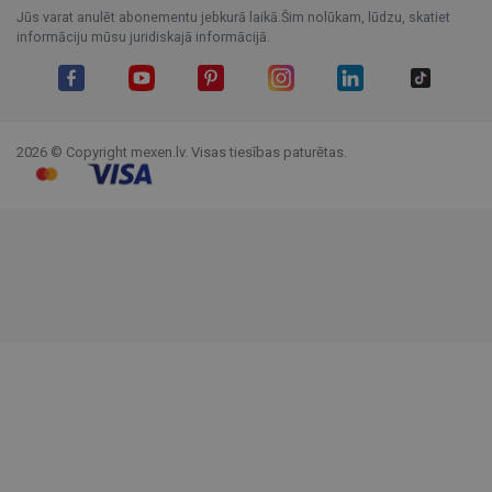
Jūs varat anulēt abonementu jebkurā laikā.Šim nolūkam, lūdzu, skatiet
informāciju mūsu juridiskajā informācijā.
Facebook
YouTube
Pinterest
Instagram
LinkedIn
TikTok
2026 © Copyright mexen.lv. Visas tiesības paturētas.