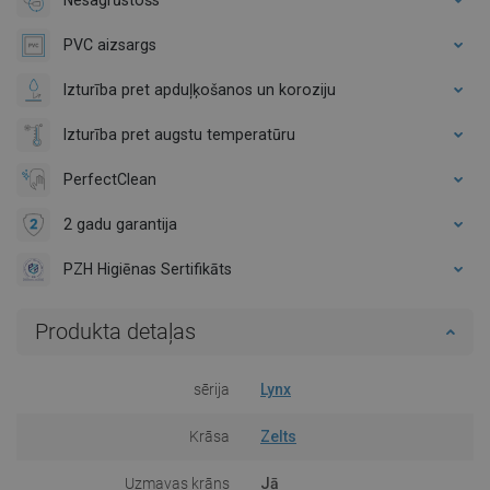
PVC aizsargs
Izturība pret apduļķošanos un koroziju
Izturība pret augstu temperatūru
PerfectClean
2 gadu garantija
PZH Higiēnas Sertifikāts
Produkta detaļas
sērija
Lynx
Krāsa
Zelts
Uzmavas krāns
Jā