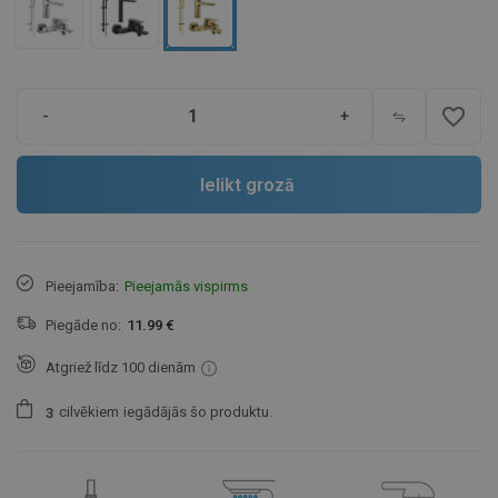
favorite_border
-
+
Ielikt grozā
Pieejamība:
Pieejamās vispirms
Piegāde no:
11.99 €
Atgriež līdz 100 dienām
cilvēkiem
iegādājās šo produktu.
3