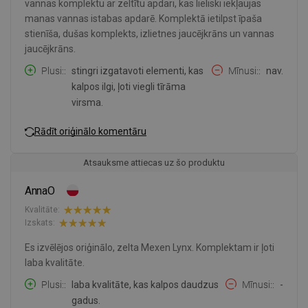
vannas komplektu ar zeltītu apdari, kas lieliski iekļaujas
manas vannas istabas apdarē. Komplektā ietilpst īpaša
stienīša, dušas komplekts, izlietnes jaucējkrāns un vannas
jaucējkrāns.
Plusi:
stingri izgatavoti elementi, kas
Mīnusi:
nav.
kalpos ilgi, ļoti viegli tīrāma
virsma.
Rādīt oriģinālo komentāru
Atsauksme attiecas uz šo produktu
AnnaO
Kvalitāte:
Izskats:
Es izvēlējos oriģinālo, zelta Mexen Lynx. Komplektam ir ļoti
laba kvalitāte.
Plusi:
laba kvalitāte, kas kalpos daudzus
Mīnusi:
-
gadus.