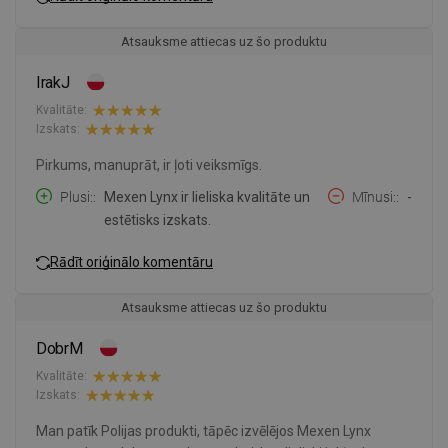
Atsauksme attiecas uz šo produktu
IrakJ
Kvalitāte:
Izskats:
Pirkums, manuprāt, ir ļoti veiksmīgs.
Plusi:
Mexen Lynx ir lieliska kvalitāte un
Mīnusi:
-
estētisks izskats.
Rādīt oriģinālo komentāru
Atsauksme attiecas uz šo produktu
DobrM
Kvalitāte:
Izskats:
Man patīk Polijas produkti, tāpēc izvēlējos Mexen Lynx