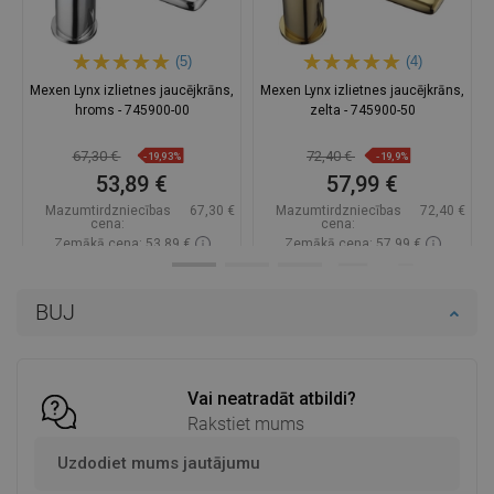
(5)
(4)
Mexen Lynx izlietnes jaucējkrāns,
Mexen Lynx izlietnes jaucējkrāns,
hroms - 745900-00
zelta - 745900-50
67,30 €
72,40 €
-19,93%
-19,9%
53,89 €
57,99 €
Mazumtirdzniecības
67,30 €
Mazumtirdzniecības
72,40 €
cena:
cena:
Zemākā cena: 53,89 €
Zemākā cena: 57,99 €
Pieejamība:
Pieejamās vispirms
Pieejamība:
Pieejamās vispirms
BUJ
Ielikt grozā
Ielikt grozā
Salīdzināt
favorite_border
Iecienītākie
Salīdzināt
favorite_border
Iecienītākie
Vai neatradāt atbildi?
Rakstiet mums
Uzdodiet mums jautājumu