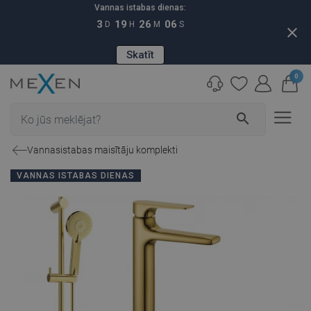
Vannas istabas dienas:
3
19
26
05
D
H
M
S
close
Skatīt
0
search
Vannasistabas maisītāju komplekti
VANNAS ISTABAS DIENAS