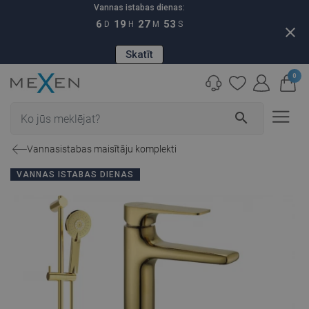
Vannas istabas dienas:
6
19
27
52
D
H
M
S
close
Skatīt
0
search
Vannasistabas maisītāju komplekti
VANNAS ISTABAS DIENAS