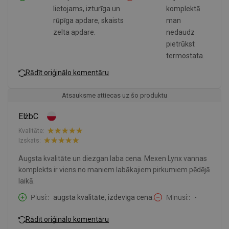
lietojams, izturīga un
komplektā
rūpīga apdare, skaists
man
zelta apdare.
nedaudz
pietrūkst
termostata.
Rādīt oriģinālo komentāru
Atsauksme attiecas uz šo produktu
ElżbC
Kvalitāte:
Izskats:
Augsta kvalitāte un diezgan laba cena. Mexen Lynx vannas
komplekts ir viens no maniem labākajiem pirkumiem pēdējā
laikā.
Plusi:
augsta kvalitāte, izdevīga cena.
Mīnusi:
-
Rādīt oriģinālo komentāru