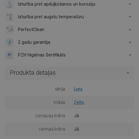
Izturība pret apduļķošanos un koroziju
Izturība pret augstu temperatūru
PerfectClean
2 gadu garantija
PZH Higiēnas Sertifikāts
Produkta detaļas
sērija
Lynx
Krāsa
Zelts
Uzmavas krāns
Jā
Vannas krāns
Jā