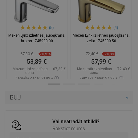
(5)
(4)
Mexen Lynx izlietnes jaucējkrāns,
Mexen Lynx izlietnes jaucējkrāns,
hroms - 745900-00
zelta - 745900-50
67,30 €
72,40 €
-19,93%
-19,9%
53,89 €
57,99 €
Mazumtirdzniecības
67,30 €
Mazumtirdzniecības
72,40 €
cena:
cena:
Zemākā cena: 53,89 €
Zemākā cena: 57,99 €
Pieejamība:
Pieejamās vispirms
Pieejamība:
Pieejamās vispirms
BUJ
Ielikt grozā
Ielikt grozā
Salīdzināt
favorite_border
Iecienītākie
Salīdzināt
favorite_border
Iecienītākie
Vai neatradāt atbildi?
Rakstiet mums