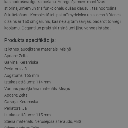
kas nodrošina ilgu kalpošanu. Ar regulējamiem montāžas
stiprinājumiem un trīs funkcionālu dušas klausuli, tas nodrošina
ērtu lietošanu. Komplektā ietilpst arī mydelnīca un slidens šļūtenes
dizains ar 150 cm garumu, kas neļauj tam savijas, padarot to viegli
kopjamu. Eleganti un praktiski risinājumi jūsu vannas istabai.
Produkta specifikācija:
Izlietnes jaucējkrāna materiāls: Misiņš
Apdare: Zelts
Galviņa: Keramiska
Perlators: Jā
Augstums: 165 mm
Iztakas attālums: 114 mm
Vannas jaucējkrāna materiāls: Misiņš
Apdare: Zelts
Galviņa: Keramiska
Perlators: Jā
Iztakas attālums: 115 mm
Stieņa materiāls: Nerūsējošais tērauds, ABS
Stieņa apdare: Zelts