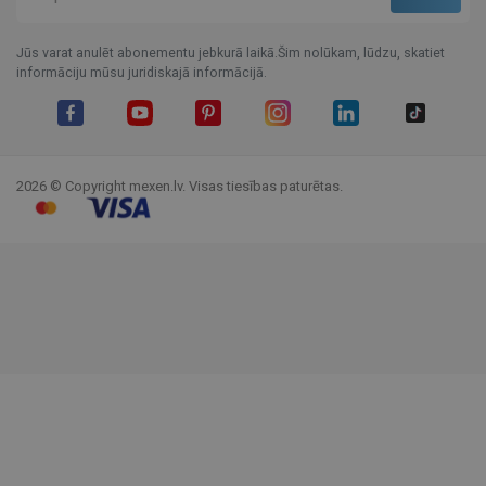
Jūs varat anulēt abonementu jebkurā laikā.Šim nolūkam, lūdzu, skatiet
informāciju mūsu juridiskajā informācijā.
Facebook
YouTube
Pinterest
Instagram
LinkedIn
TikTok
2026 © Copyright mexen.lv. Visas tiesības paturētas.