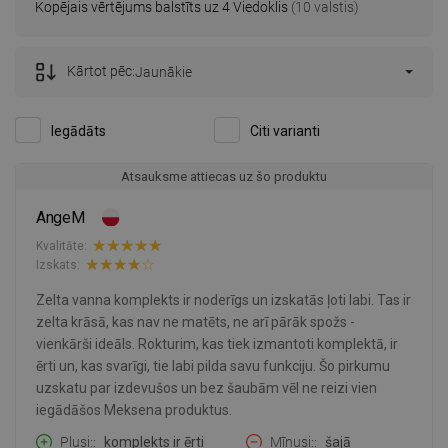
Kopējais vērtējums balstīts uz 4 Viedoklis
(10 valstis)
Kārtot pēc:
Jaunākie
Iegādāts
Citi varianti
Atsauksme attiecas uz šo produktu
AngeM
Kvalitāte:
Izskats:
Zelta vanna komplekts ir noderīgs un izskatās ļoti labi. Tas ir
zelta krāsā, kas nav ne matēts, ne arī pārāk spožs -
vienkārši ideāls. Rokturim, kas tiek izmantoti komplektā, ir
ērti un, kas svarīgi, tie labi pilda savu funkciju. Šo pirkumu
uzskatu par izdevušos un bez šaubām vēl ne reizi vien
iegādāšos Meksena produktus.
Plusi:
komplekts ir ērti
Mīnusi:
šajā