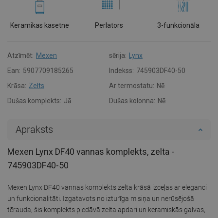
Keramikas kasetne
Perlators
3-funkcionāla
Atzīmēt:
Mexen
sērija:
Lynx
Ean:
5907709185265
Indekss:
745903DF40-50
Krāsa:
Zelts
Ar termostatu:
Nē
Dušas komplekts:
Jā
Dušas kolonna:
Nē
Apraksts
Mexen Lynx DF40 vannas komplekts, zelta -
745903DF40-50
Mexen Lynx DF40 vannas komplekts zelta krāsā izceļas ar eleganci
un funkcionalitāti. Izgatavots no izturīga misiņa un nerūsējošā
tērauda, šis komplekts piedāvā zelta apdari un keramiskās galvas,