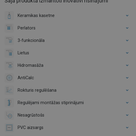
Šajā produktā izmantoti inovatīvi risinājumi
Keramikas kasetne
Perlators
3-funkcionāla
Lietus
Hidromasāža
AntiCalc
Rokturis regulēšana
Regulējami montāžas stiprinājumi
Nesagrūstošs
PVC aizsargs