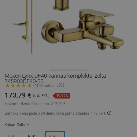
Mexen Lynx DF40 vannas komplekts, zelta -
745903DF40-50
(0)
(4)
Jautājumi
173,79 €
19,99%
(t.sk. PVN)
Mazumtirdzniecības cena:
217,20 €
Zemākā cena pēdējo 30 dienu laikā
pirms atlaides: 173,79 €
Krāsa
- Zelts