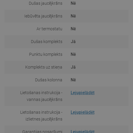
Dušas jaucējkrāns
Nē
Iebūvēta jaucējkrāns
Nē
Ar termostatu
Nē
Dušas komplekts
Jā
Punktu komplekts
Nē
Komplekts uz stieņa
Jā
Dušas kolonna
Nē
Lietošanas instrukcija -
Lejupielādēt
vannas jaucējkrāns
Lietošanas instrukcija -
Lejupielādēt
izlietnes jaucējkrāns
Garantijas nosacījumi
Lejupielādēt