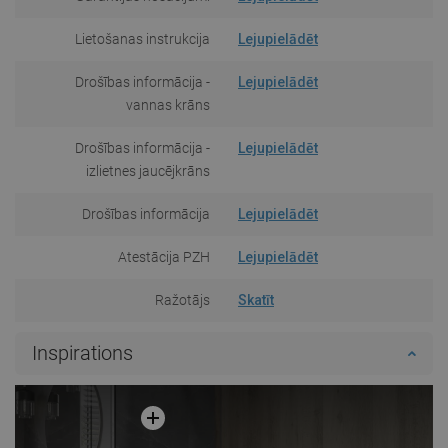
Lietošanas instrukcija
Lejupielādēt
Drošības informācija -
Lejupielādēt
vannas krāns
Drošības informācija -
Lejupielādēt
izlietnes jaucējkrāns
Drošības informācija
Lejupielādēt
Atestācija PZH
Lejupielādēt
Ražotājs
Skatīt
Inspirations