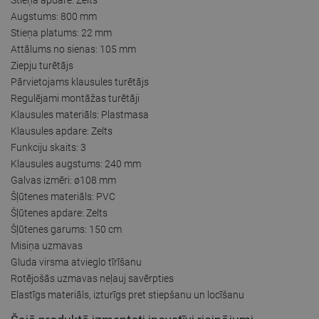
Augstums: 800 mm
Stieņa platums: 22 mm
Attālums no sienas: 105 mm
Ziepju turētājs
Pārvietojams klausules turētājs
Regulējami montāžas turētāji
Klausules materiāls: Plastmasa
Klausules apdare: Zelts
Funkciju skaits: 3
Klausules augstums: 240 mm
Galvas izmēri: ø108 mm
Šļūtenes materiāls: PVC
Šļūtenes apdare: Zelts
Šļūtenes garums: 150 cm
Misiņa uzmavas
Gluda virsma atvieglo tīrīšanu
Rotējošās uzmavas neļauj savērpties
Elastīgs materiāls, izturīgs pret stiepšanu un locīšanu