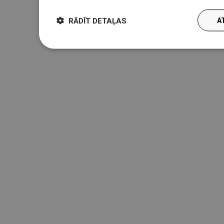
RĀDĪT DETAĻAS
A