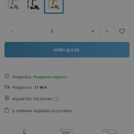
favorite_border
-
+
Ielikt grozā
Pieejamība:
Pieejamās vispirms
Piegāde no:
11.99 €
Atgriež līdz 100 dienām
cilvēkiem
iegādājās šo produktu.
5