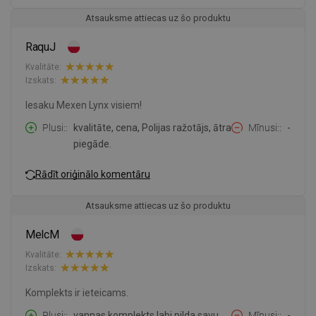
Atsauksme attiecas uz šo produktu
RaquJ
Kvalitāte:
Izskats:
Iesaku Mexen Lynx visiem!
Plusi:
kvalitāte, cena, Polijas ražotājs, ātra
Mīnusi:
-
piegāde.
Rādīt oriģinālo komentāru
Atsauksme attiecas uz šo produktu
MelcM
Kvalitāte:
Izskats:
Komplekts ir ieteicams.
Plusi:
vannas komplekts labi pilda savu
Mīnusi:
-