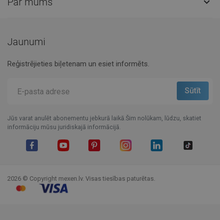
Par mums

Jaunumi
Reģistrējieties biļetenam un esiet informēts.
Jūs varat anulēt abonementu jebkurā laikā.Šim nolūkam, lūdzu, skatiet
informāciju mūsu juridiskajā informācijā.
Facebook
YouTube
Pinterest
Instagram
LinkedIn
TikTok
2026 © Copyright mexen.lv. Visas tiesības paturētas.