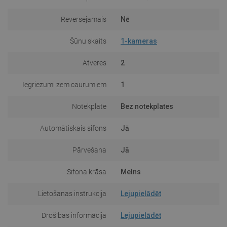
Reversējamais
Nē
Šūnu skaits
1-kameras
Atveres
2
Iegriezumi zem caurumiem
1
Notekplate
Bez notekplates
Automātiskais sifons
Jā
Pārvešana
Jā
Sifona krāsa
Melns
Lietošanas instrukcija
Lejupielādēt
Drošības informācija
Lejupielādēt