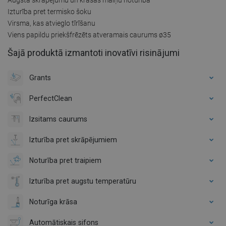
Izturība pret termisko šoku
Virsma, kas atvieglo tīrīšanu
Viens papildu priekšfrēzēts atveramais caurums ø35
Šajā produktā izmantoti inovatīvi risinājumi
Grants
PerfectClean
Izsitams caurums
Izturība pret skrāpējumiem
Noturība pret traipiem
Izturība pret augstu temperatūru
Noturīga krāsa
Automātiskais sifons