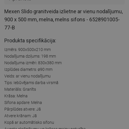
Mexen Slido granitveida izlietne ar vienu nodalījumu,
900 x 500 mm, melna, melns sifons - 6528901005-
77-B
Produkta specifikācija:
Izmērs: 900x500x210 mm
Nodalījuma dziļums: 198 mm
Nodalījuma izmēri: 830x380 mm
Izplūdes diametrs: ø90 mm
Veids: ar vienu nodalījumu
Tips: Iebūvējams darba virsmā
Materiāls: Granīts
Krāsa: Melna
Sifona apdare: Melna
Pārplūdes atvere: Jā
Atvere krānam: Jā
Kopā ar automātisko sifonu
Augsta skrāpējumu un krāsas maiņu noturība