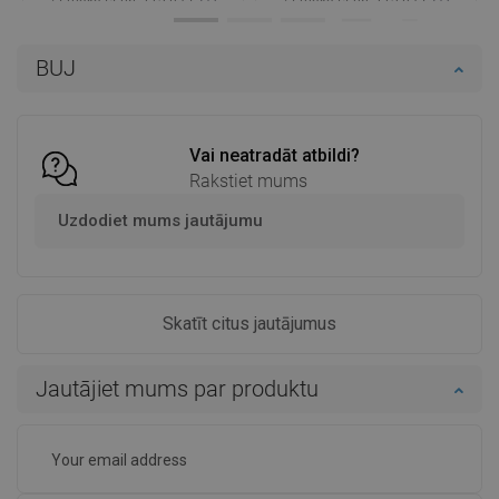
Pieejamība:
Pieejamās vispirms
Pieejamība:
Pieejamās vispirms
BUJ
Ielikt grozā
Ielikt grozā
Salīdzināt
favorite_border
Iecienītākie
Salīdzināt
favorite_border
Iecienītākie
Vai neatradāt atbildi?
Rakstiet mums
Uzdodiet mums jautājumu
Skatīt citus jautājumus
Jautājiet mums par produktu