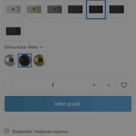
Sifona krāsa
- Melns
favorite_border
-
+
Ielikt grozā
Pieejamība:
Pieejamās vispirms