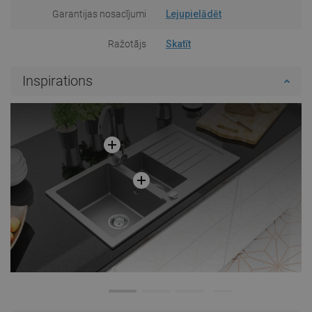
Garantijas nosacījumi
Lejupielādēt
Ražotājs
Skatīt
Inspirations