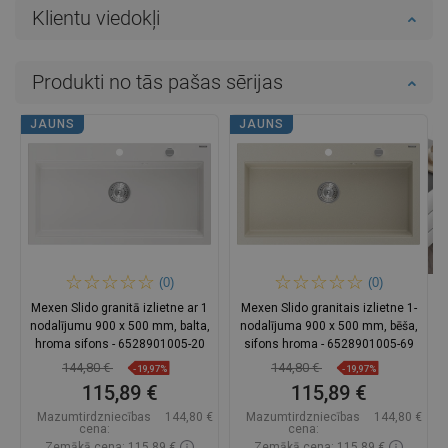
Klientu viedokļi
Produkti no tās pašas sērijas
JAUNS
JAUNS
(0)
(0)
Mexen Slido granitā izlietne ar 1
Mexen Slido granitais izlietne 1-
nodalījumu 900 x 500 mm, balta,
nodalījuma 900 x 500 mm, bēša,
hroma sifons - 6528901005-20
sifons hroma - 6528901005-69
144,80 €
144,80 €
-19,97%
-19,97%
115,89 €
115,89 €
Mazumtirdzniecības
144,80 €
Mazumtirdzniecības
144,80 €
cena:
cena:
Zemākā cena: 115,89 €
Zemākā cena: 115,89 €