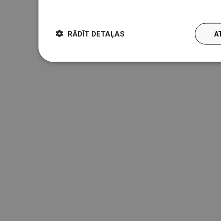
więcej
RĀDĪT DETAĻAS
A