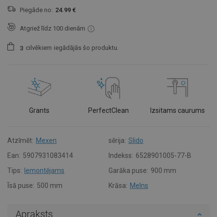
Piegāde no:
24.99 €
Atgriež līdz 100 dienām
cilvēkiem
iegādājās šo produktu.
3
Grants
PerfectClean
Izsitams caurums
Atzīmēt:
Mexen
sērija:
Slido
Ean:
5907931083414
Indekss:
6528901005-77-B
Tips:
Iemontējams
Garāka puse:
900 mm
Īsā puse:
500 mm
Krāsa:
Melns
Apraksts