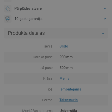
Pārplūdes atvere
10 gadu garantija
Produkta detaļas
sērija
Slido
Garāka puse
900 mm
Īsā puse
500 mm
Krāsa
Melns
Tips
Iemontējams
Forma
Taisnstūris
Montāžas stiprums
Universāla