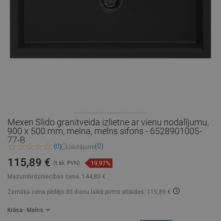
Mexen Slido granitveida izlietne ar vienu nodalījumu,
900 x 500 mm, melna, melns sifons - 6528901005-
77-B
(0)
(0)
Jautājumi
115,89 €
19,97%
(t.sk. PVN)
Mazumtirdzniecības cena:
144,80 €
Zemākā cena pēdējo 30 dienu laikā
pirms atlaides: 115,89 €
Krāsa
- Melns