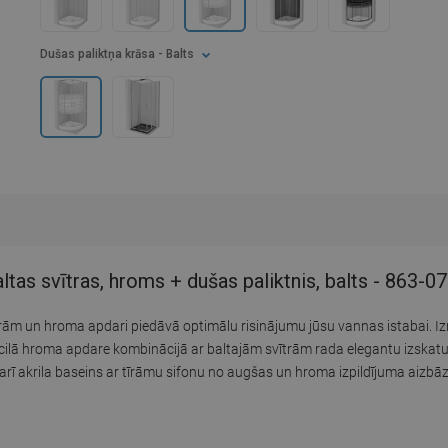
Dušas paliktņa krāsa
- Balts
tas svītras, hroms + dušas paliktnis, balts - 863-
rām un hroma apdari piedāvā optimālu risinājumu jūsu vannas istabai. 
cilā hroma apdare kombinācijā ar baltajām svītrām rada elegantu izskat
r arī akrila baseins ar tīrāmu sifonu no augšas un hroma izpildījuma aizbāz