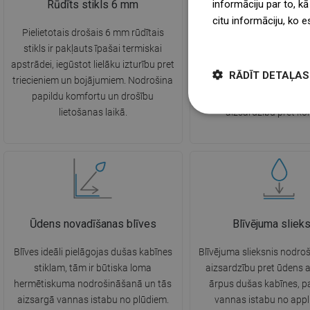
informāciju par to, kā
Rūdīts stikls 6 mm
EasyClean pārkl
citu informāciju, ko e
Pielietotais drošais 6 mm rūdītais
Inovatīvais EasyClean pā
więcej
stikls ir pakļauts īpašai termiskai
hidrofobisks – ūdens pili
apstrādei, iegūstot lielāku izturību pret
gludo stikla virsmu, n
RĀDĪT DETAĻAS
triecieniem un bojājumiem. Nodrošina
kaļķakmens nogulsnes, ka
papildu komfortu un drošību
atvieglo tīrīšanu un p
lietošanas laikā.
aizsardzību pret kor
Ūdens novadīšanas blīves
Blīvējuma sliek
Blīves ideāli pielāgojas dušas kabīnes
Blīvējuma slieksnis nodroš
stiklam, tām ir būtiska loma
aizsardzību pret ūdens 
hermētiskuma nodrošināšanā un tās
ārpus dušas kabīnes, p
aizsargā vannas istabu no plūdiem.
vannas istabu no app