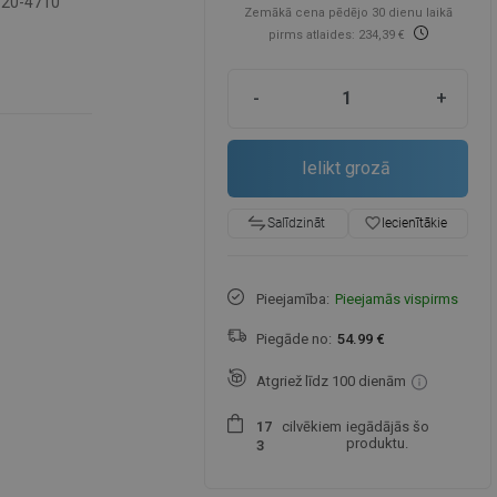
-20-4710
Zemākā cena pēdējo 30 dienu laikā
pirms atlaides: 234,39 €
-
+
Ielikt grozā
favorite_border
Iecienītākie
Salīdzināt
Pieejamība:
Pieejamās vispirms
Piegāde no:
54.99 €
Atgriež līdz 100 dienām
cilvēkiem
iegādājās šo
1
7
produktu.
3