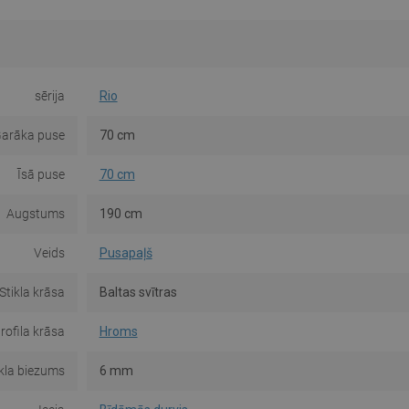
sērija
Rio
arāka puse
70 cm
Īsā puse
70 cm
Augstums
190 cm
Veids
Pusapaļš
Stikla krāsa
Baltas svītras
rofila krāsa
Hroms
ikla biezums
6 mm