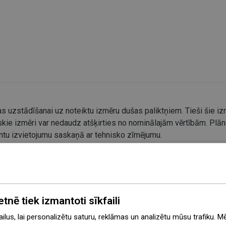
s uzstādīšanai uz noteiktu izmēru dušas paliktņiem. Tieši šie izm
kie izmēri var nedaudz atšķirties no nominālajām vērtībām. Plāno
entu izvietojumu saskaņā ar tehnisko zīmējumu.
etnē tiek izmantoti sīkfaili
lus, lai personalizētu saturu, reklāmas un analizētu mūsu trafiku. M