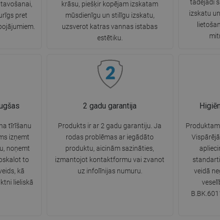
tādējādi s
atavošanai,
krāsu, piešķir kopējam izskatam
izskatu un
turīgs pret
mūsdienīgu un stilīgu izskatu,
lietoša
bojājumiem.
uzsverot katras vannas istabas
mit
estētiku.
augšas
2 gadu garantija
Higiē
na tīrīšanu
Produkts ir ar 2 gadu garantiju. Ja
Produktam i
ams izņemt
rodas problēmas ar iegādāto
Vispārējā
tu, noņemt
produktu, aicinām sazināties,
apliec
oskalot to
izmantojot kontaktformu vai zvanot
standart
eids, kā
uz infolīnijas numuru.
veidā ne
ktni lieliskā
veselī
B.BK.6011