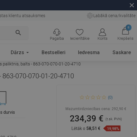
close
stas klientu atsauksmes
Labākā cena/kvalitāte
0
search
Pagalba
Iecienītākie
Konts
Krepšelis
Dārzs
Bestselleri
Iedvesma
Saskare
 paliktnis, balts - 863-070-070-01-20-4710
s - 863-070-070-01-20-4710
Mexen Rio dušas kabīne
(0)
pusapaļa 70 x 70 cm, baltas
svītras, hroms + dušas
paliktnis, balts - 863-070-070-
Mazumtirdzniecības cena:
292,90 €
01-20-4710
s durvis
234,39 €
(t.sk. PVN)
Lētāk o
58,51 €
19,98%