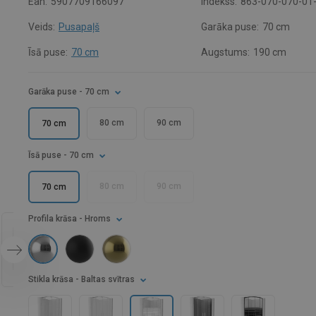
Ean:
5907709166097
Indekss:
863-070-070-01
Veids:
Pusapaļš
Garāka puse:
70 cm
Īsā puse:
70 cm
Augstums:
190 cm
Garāka puse
- 70 cm
80 cm
90 cm
70 cm
Īsā puse
- 70 cm
80 cm
90 cm
70 cm
Profila krāsa
- Hroms
Stikla krāsa
- Baltas svītras