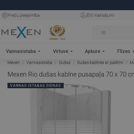
Preču pieejamība
Ērti maksājumi
Vannasistaba
Virtuve
Apkure
Flīzes
Mexen
Vannasistaba
Dušas
Dušas kabīnes ar paliktni
Me
Mexen Rio dušas kabīne pusapaļa 70 x 70 cm,
VANNAS ISTABAS DIENAS