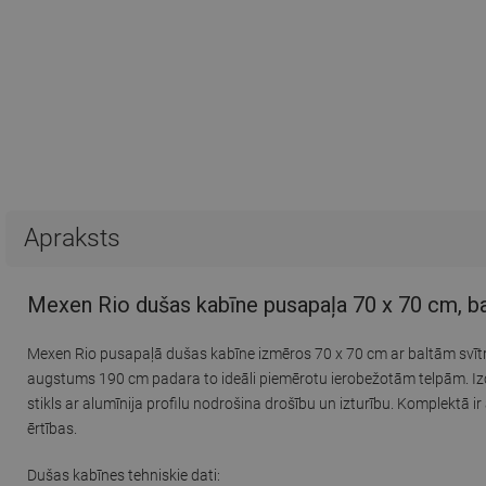
Apraksts
Mexen Rio dušas kabīne pusapaļa 70 x 70 cm, bal
Mexen Rio pusapaļā dušas kabīne izmēros 70 x 70 cm ar baltām svīt
augstums 190 cm padara to ideāli piemērotu ierobežotām telpām. Iz
stikls ar alumīnija profilu nodrošina drošību un izturību. Komplektā i
ērtības.
Dušas kabīnes tehniskie dati: