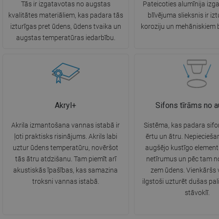
Tās ir izgatavotas no augstas
Pateicoties alumīnija izg
kvalitātes materiāliem, kas padara tās
blīvējuma slieksnis ir iz
izturīgas pret ūdens, ūdens tvaika un
koroziju un mehāniskiem 
augstas temperatūras iedarbību.
Akryl+
Sifons tīrāms no 
Akrila izmantošana vannas istabā ir
Sistēma, kas padara sifo
ļoti praktisks risinājums. Akrils labi
ērtu un ātru. Nepiecieš
uztur ūdens temperatūru, novēršot
augšējo kustīgo elemen
tās ātru atdzišanu. Tam piemīt arī
netīrumus un pēc tam n
akustiskās īpašības, kas samazina
zem ūdens. Vienkāršs v
troksni vannas istabā.
ilgstoši uzturēt dušas pali
stāvoklī.