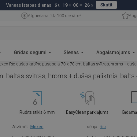
Skatīt
6
19
00
25
Vannas istabas dienas:
D
H
M
S
Atgriešana līdz 100 dienām*
Aug
Grīdas segumi
Sienas
Apgaismojums
xen Rio dušas kabīne pusapaļa 70 x 70 cm, baltas svītras, hroms + dušas
 baltas svītras, hroms + dušas paliktnis, balt
Rūdīts stikls 6 mm
EasyClean pārklājums
Bīdāmā
Atzīmēt:
Mexen
sērija:
Rio