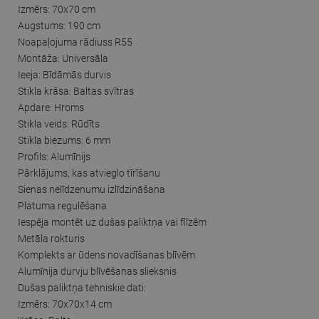
Izmērs: 70x70 cm
Augstums: 190 cm
Noapaļojuma rādiuss R55
Montāža: Universāla
Ieeja: Bīdāmās durvis
Stikla krāsa: Baltas svītras
Apdare: Hroms
Stikla veids: Rūdīts
Stikla biezums: 6 mm
Profils: Alumīnijs
Pārklājums, kas atvieglo tīrīšanu
Sienas nelīdzenumu izlīdzināšana
Platuma regulēšana
Iespēja montēt uz dušas paliktņa vai flīzēm
Metāla rokturis
Komplekts ar ūdens novadīšanas blīvēm
Alumīnija durvju blīvēšanas slieksnis
Dušas paliktņa tehniskie dati:
Izmērs: 70x70x14 cm