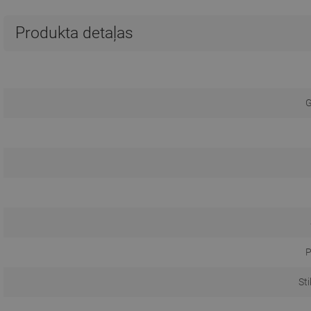
Produkta detaļas
G
P
St