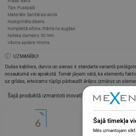
Krāsa: Balts
Tips: Pusapaļš
Materiāls: Sanitārais akrils
Nostiprināts dibens
Komplektā sifons, tīrāms no augšas
Noteka diametrs: 50 mm
Vāciņa apdare: Hroms
UZMANĪBU!
Dušas kabīnes, durvis un sienas ir standarta variantā pielāgota
nosaukumā vai aprakstā. Tomēr jāņem vērā, ka elementu faktis
uz grīdas, ieteicams rūpīgi pārbaudīt ārējos izmērus un elem
Šajā produktā izmantoti inovatīvi risinājumi
Šajā tīmekļa vi
Mēs izmantojam sīkfai