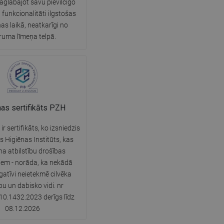
aglabājot savu pievilcīgo
 funkcionalitāti ilgstošas
SWEDISH
nas laikā, neatkarīgi no
FINNISH
ruma līmeņa telpā.
PORTUGUESE
CROATIAN
GREEK
SLOVENIAN
nas sertifikāts PZH
r sertifikāts, ko izsniedzis
s Higiēnas Institūts, kas
ina atbilstību drošības
iem - norāda, ka nekādā
gatīvi neietekmē cilvēka
bu un dabisko vidi. nr
0.1432.2023 derīgs līdz
08.12.2026